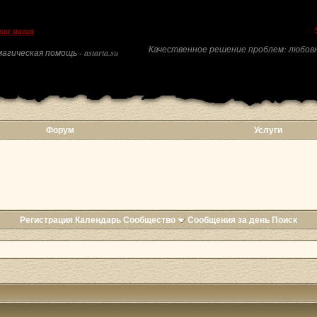
ая магия
Качественное решение проблем: любовн
агическая помощь - astarta.su
Форум
Услуги
Регистрация
Календарь
Сообщество
Сообщения за день
Поиск