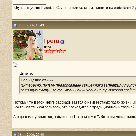
__________________
Abyssus abyssum invocat. П.С. Для связи со мной, пишите на ezoterikcom@y
08.11.2006, 19:49
Грета
Фея
Цитата:
Сообщение от
star
Интересно, почему православные священники запретили публик
солидную сумму... за то, чтобы он никогда не публиковал свой т
Потому что в этой книге рассказывается о неизвестных годах жизни Иис
Восток опять - согласитесь, это расходится с традиционной историей
А еще о манускриптах, найденных Натовичем в Тибетском монастыре.
08.11.2006, 23:40