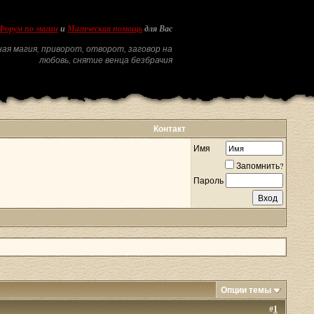
Форум по магии
и
Магическая помощь
для Вас
ая магия, приворот, отворот, заговор на
любовь, снятие венца безбрачия
Контакт
Имя
Запомнить?
Пароль
Опции темы
#
1