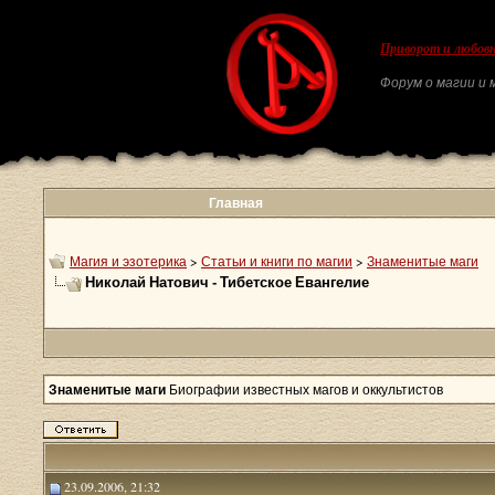
Приворот и любовн
Форум о магии и м
Главная
Магия и эзотерика
>
Статьи и книги по магии
>
Знаменитые маги
Николай Натович - Тибетское Евангелие
Знаменитые маги
Биографии известных магов и оккультистов
23.09.2006, 21:32