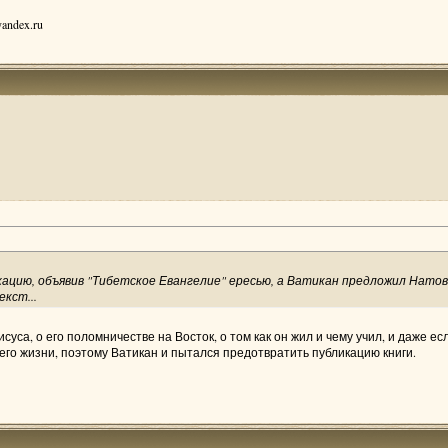
andex.ru
ацию, объявив "Тибетское Евангелие" ересью, а Ватикан предложил Натов
екст...
уса, о его поломничестве на Восток, о том как он жил и чему учил, и даже ес
 его жизни, поэтому Ватикан и пытался предотвратить публикацию книги.