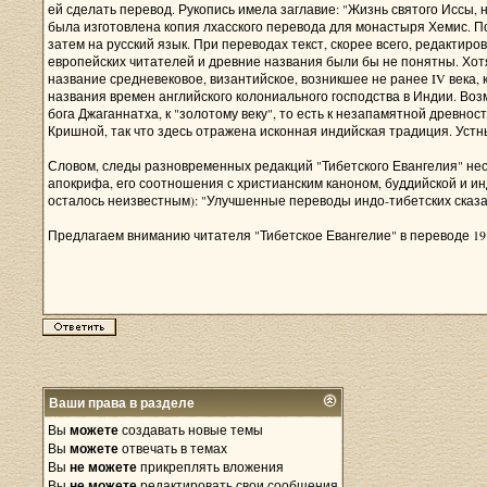
ей сделать перевод. Рукопись имела заглавие: "Жизнь святого Иссы, 
была изготовлена копия лхасского перевода для монастыря Хемис. По
затем на русский язык. При переводах текст, скорее всего, редактир
европейских читателей и древние названия были бы не понятны. Хотя
название средневековое, византийское, возникшее не ранее IV века, 
названия времен английского колониального господства в Индии. Возм
бога Джаганнатха, к "золотому веку", то есть к незапамятной древн
Кришной, так что здесь отражена исконная индийская традиция. Устны
Словом, следы разновременных редакций "Тибетского Евангелия" нес
апокрифа, его соотношения с христианским каноном, буддийской и ин
осталось неизвестным): "Улучшенные переводы индо-тибетских сказа
Предлагаем вниманию читателя "Тибетское Евангелие" в переводе 191
Ваши права в разделе
Вы
можете
создавать новые темы
Вы
можете
отвечать в темах
Вы
не можете
прикреплять вложения
Вы
не можете
редактировать свои сообщения