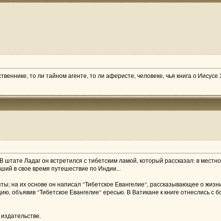
веннике, то ли тайном агенте, то ли аферисте, человеке, чья книга о Иисусе 
 В штате Ладаг он встретился с тибетским ламой, который рассказал: в мест
авший в свое время путешествие по Индии...
ты; на их основе он написал "Тибетское Евангелие", рассказывающее о жизн
ию, объявив "Тибетское Евангелие" ересью. В Ватикане к книге отнеслись с 
 издательстве.