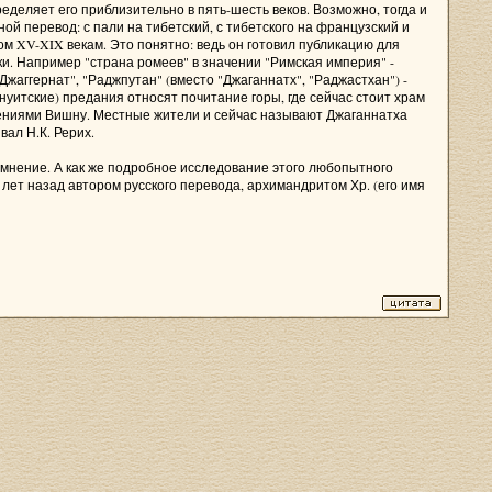
еделяет его приблизительно в пять-шесть веков. Возможно, тогда и
й перевод: с пали на тибетский, с тибетского на французский и
ом XV-XIX векам. Это понятно: ведь он готовил публикацию для
и. Например "страна ромеев" в значении "Римская империя" -
Джаггернат", "Раджпутан" (вместо "Джаганнатх", "Раджастхан") -
нуитские) предания относят почитание горы, где сейчас стоит храм
ощениями Вишну. Местные жители и сейчас называют Джаганнатха
вал Н.К. Рерих.
омнение. А как же подробное исследование этого любопытного
лет назад автором русского перевода, архимандритом Хр. (его имя