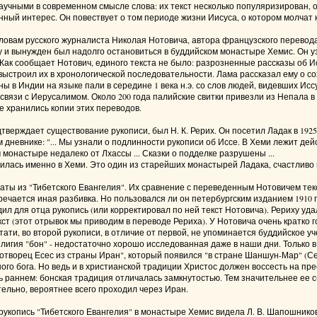
научными в современном смысле слова: их текст несколько популяризирован,
ый интерес. Он повествует о том периоде жизни Иисуса, о котором молчат кан
ловам русского журналиста Николая Нотовича, автора французского перевода,
у и вынужден был надолго остановиться в буддийском монастыре Хемис. Он у
Как сообщает Нотович, единого текста не было: разрозненные рассказы об И
ыстроил их в хронологической последовательности. Лама рассказал ему о со
ны в Индии на языке пали в середине 1 века н.э. со слов людей, видевших Иссу
вязи с Иерусалимом. Около 200 года палийские свитки привезли из Непала в 
е хранились копии этих переводов.
верждает существование рукописи, был Н. К. Рерих. Он посетил Ладак в 1925
м дневнике: "... Мы узнали о подлинности рукописи об Иссе. В Хеми лежит д
монастыре недалеко от Лхассы ... Сказки о подделке разрушены ...
нилась именно в Хеми. Это один из старейших монастырей Ладака, счастливо
аты из "Тибетского Евангелия". Их сравнение с переведенным Нотовичем тек
речается иная разбивка. Но пользовался ли он петербургским изданием 1910 го
ил для отца рукопись (или корректировал по ней текст Нотовича). Рериху уда
 (этот отрывок мы приводим в переводе Рериха). У Нотовича очень кратко го
ти, во второй рукописи, в отличие от первой, не упоминается буддийское уче
лигия "бон" - недостаточно хорошо исследованная даже в наши дни. Только в
дотворец Есес из страны Иран", который появился "в стране Шаншун-Мар" (С
ого бога. Но ведь и в христианской традиции Христос должен воссесть на пре
 раннем: бонская традиция отличалась замкнутостью. Тем значительнее ее с
ительно, вероятнее всего проходил через Иран.
, рукопись "Тибетского Евангелия" в монастыре Хемис видела Л. В. Шапошнико