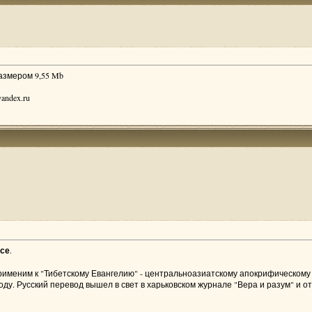
размером 9,55 Mb
andex.ru
усе
.
 применим к "Тибетскому Евангелию" - центральноазиатскому апокрифическому
оду. Русский перевод вышел в свет в харьковском журнале "Вера и разум" и о