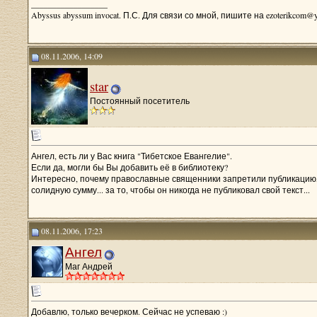
__________________
Abyssus abyssum invocat. П.С. Для связи со мной, пишите на ezoterikcom@y
08.11.2006, 14:09
star
Постоянный посетитель
Ангел, есть ли у Вас книга "Тибетское Евангелие".
Если да, могли бы Вы добавить её в библиотеку?
Интересно, почему православные священники запретили публикацию,
солидную сумму... за то, чтобы он никогда не публиковал свой текст...
08.11.2006, 17:23
Ангел
Маг Андрей
Добавлю, только вечерком. Сейчас не успеваю :)