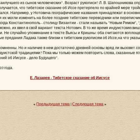
наилучшего из сынов человеческих". Возраст рукописи? Л. В. Шапошникова опр
лучается, что тибетское сказание об Иссе претерпело по крайней мере тройно
овался. Например, у Нотовича географические названия принадлежат в основн
 их могли изменить на более поздние тибетские переводчики или переписчик
когда Константинополь - столицу Византии - стали называть "Новым Римом", "
ожно, их ввел в свой вариант текста Нотович. В то же время индуистские(виш
ости. Не случайно упоминание в тексте Вьясы и Кришны: оба считаются вопл
е предания Ладака также близки к тибетским рукописям об Иссе,на что указы
омненны. Но и наличие в нем достаточно древней основы вряд ли вызовет с
дуистской традициями? Пока мы только можем повторить слова, сказанные 80 
ний об Иисусе - дело Будущего".
0 года.
Е. Лазарев - Тибетское сказание об Иисусе
«
Предыдущая тема
|
Следующая тема
»