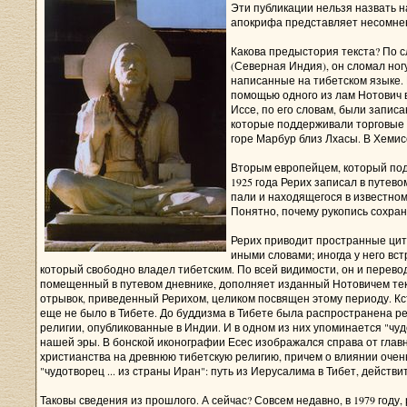
Эти публикации нельзя назвать 
апокрифа представляет несомненн
Какова предыстория текста? По с
(Северная Индия), он сломал ног
написанные на тибетском языке. 
помощью одного из лам Нотович в
Иссе, по его словам, были записа
которые поддерживали торговые с
горе Марбур близ Лхасы. В Хемис
Вторым европейцем, который подт
1925 года Рерих записал в путево
пали и находящегося в известном 
Понятно, почему рукопись сохра
Рерих приводит пространные цит
иными словами; иногда у него вст
который свободно владел тибетским. По всей видимости, он и перевод
помещенный в путевом дневнике, дополняет изданный Нотовичем текст
отрывок, приведенный Рерихом, целиком посвящен этому периоду. Кста
еще не было в Тибете. До буддизма в Тибете была распространена ре
религии, опубликованные в Индии. И в одном из них упоминается "чу
нашей эры. В бонской иконографии Есес изображался справа от главн
христианства на древнюю тибетскую религию, причем о влиянии очень
"чудотворец ... из страны Иран": путь из Иерусалима в Тибет, действ
Таковы сведения из прошлого. А сейчас? Совсем недавно, в 1979 году