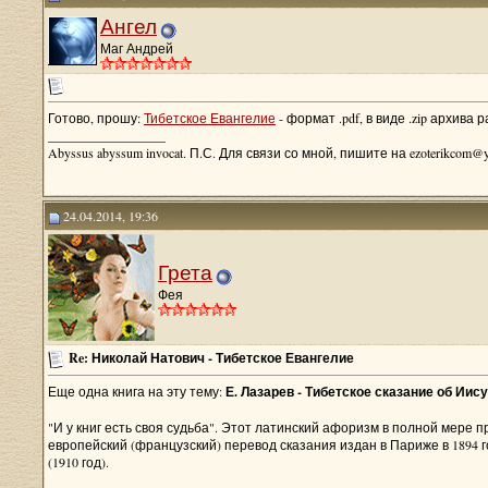
Ангел
Маг Андрей
Готово, прошу:
Тибетское Евангелие
- формат .pdf, в виде .zip архива 
__________________
Abyssus abyssum invocat. П.С. Для связи со мной, пишите на ezoterikcom@y
24.04.2014, 19:36
Грета
Фея
Re: Николай Натович - Тибетское Евангелие
Еще одна книга на эту тему:
Е. Лазарев - Тибетское сказание об Иис
"И у книг есть своя судьба". Этот латинский афоризм в полной мере
европейский (французский) перевод сказания издан в Париже в 1894 г
(1910 год).