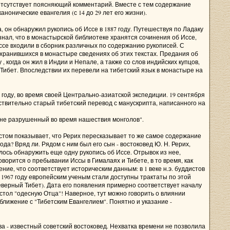
 отсутствует поясняющий комментарий. Вместе с тем содержание
онические евангелия (с 14 до 29 лет его жизни).
 он обнаружил рукопись об Иссе в 1887 году. Путешествуя по Ладаку
знал, что в монастырской библиотеке хранятся сочинения об Иссе,
ссе входили в сборник различных по содержанию рукописей. С
хранившихся в монастыре сведениях об этих текстах. Предания об
 , когда он жил в Индии и Непале, а также со слов индийских купцов,
Тибет. Впоследствии их перевели на тибетский язык в монастыре на
 году, во время своей Центрально-азиатской экспедиции. 19 сентября
ействительно старый тибетский перевод с манускрипта, написанного на
 не разрушенный во время нашествия монголов".
стом показывает, что Рерих пересказывает то же самое содержание
да? Вряд ли. Рядом с ним был его сын - востоковед Ю. Н. Рерих,
лось обнаружить еще одну рукопись об Иссе. Отрывок из нее,
ворится о пребывании Иссы в Гималаях и Тибете, в то время, как
ние, что соответствует историческим данным: в 1 веке н.э. буддистов
 1967 году европейским ученым стали доступны трактаты по этой
еверный Тибет). Дата его появления примерно соответствует началу
стол "одесную Отца"! Наверное, тут можно говорить о влиянии
ближение с "Тибетским Евангелием". Понятно и указание -
ва - известный советский востоковед. Нехватка времени не позволила