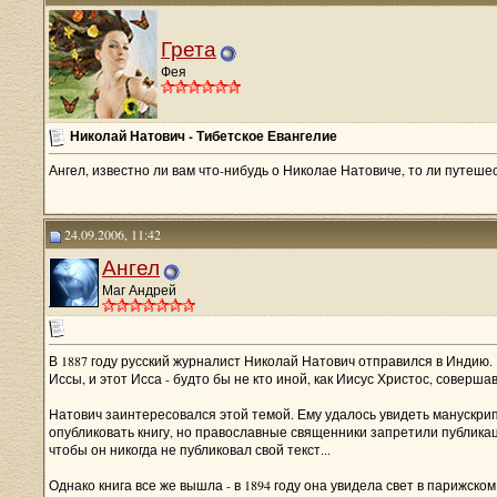
Грета
Фея
Николай Натович - Тибетское Евангелие
Ангел, известно ли вам что-нибудь о Николае Натовиче, то ли путешест
24.09.2006, 11:42
Ангел
Маг Андрей
В 1887 году русский журналист Николай Натович отправился в Индию.
Иссы, и этот Исса - будто бы не кто иной, как Иисус Христос, соверш
Натович заинтересовался этой темой. Ему удалось увидеть манускрип
опубликовать книгу, но православные священники запретили публикац
чтобы он никогда не публиковал свой текст...
Однако книга все же вышла - в 1894 году она увидела свет в парижском