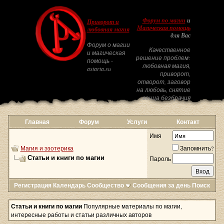
Форум по магии
и
Приворот и
Магическая помощь
любовная магия
для Вас
Форум о магии
Качественное
и магическая
решение проблем:
помощь -
любовная магия,
astarta.su
приворот,
отворот, заговор
на любовь, снятие
венца безбрачия
Главная
Форум
Услуги
Контакт
Имя
Магия и эзотерика
Запомнить?
Статьи и книги по магии
Пароль
Регистрация
Календарь
Сообщество
Сообщения за день
Поиск
Статьи и книги по магии
Популярные материалы по магии,
интересные работы и статьи различных авторов