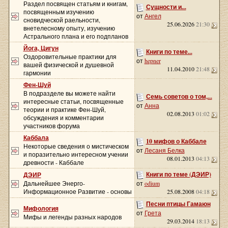
Раздел посвящен статьям и книгам,
Сущности и...
посвященным изучению
от
Ангел
сновидческой раельности,
25.06.2026
21:30
внетелесному опыту, изучению
Астрального плана и его подпланов
Йога, Цигун
Книги по теме...
Оздоровительные практики для
от
hepner
вашей физической и душевной
11.04.2010
21:48
гармонии
Фен-Шуй
В подразделе вы можете найти
Семь советов о том,...
интересные статьи, посвященные
от
Анна
теории и практике Фен-Шуй,
02.08.2013
01:02
обсуждения и комментарии
участников форума
Каббала
10 мифов о Каббале
Некоторые сведения о мистическом
от
Лесаня Белка
и поразительно интересном учении
08.01.2013
04:13
древности - Каббале
Книги по теме (ДЭИР)
ДЭИР
Дальнейшее Энерго-
от
odium
Информационное Развитие - основы
25.08.2008
04:18
Песни птицы Гамаюн
Мифология
от
Грета
Мифы и легенды разных народов
29.03.2014
18:13