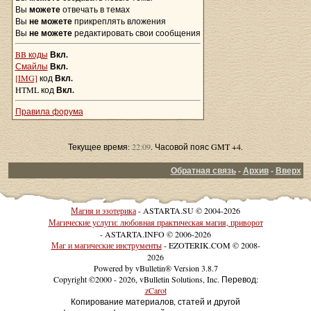
Вы
можете
отвечать в темах
Вы
не можете
прикреплять вложения
Вы
не можете
редактировать свои сообщения
BB коды
Вкл.
Смайлы
Вкл.
[IMG]
код
Вкл.
HTML код
Вкл.
Правила форума
Текущее время:
22:09
. Часовой пояс GMT +4.
Обратная связь
-
Архив
-
Вверх
Магия и эзотерика
- ASTARTA.SU © 2004-2026
Магические услуги: любовная практическая магия, приворот
- ASTARTA.INFO © 2006-2026
Маг и магические инструменты
- EZOTERIK.COM © 2008-
2026
Powered by vBulletin® Version 3.8.7
Copyright ©2000 - 2026, vBulletin Solutions, Inc. Перевод:
zCarot
Копирование материалов, статей и другой