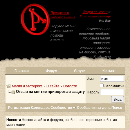
Форум по магии
и
Приворот и
Магическая помощь
любовная магия
для Вас
Форум о магии
Качественное
и магическая
решение проблем:
помощь -
любовная магия,
astarta.su
приворот,
отворот, заговор
на любовь, снятие
венца безбрачия
Главная
Форум
Услуги
Контакт
Имя
Магия и эзотерика
>
О сайте
>
Новости
Запомнить?
Отзыв на снятие приворота и защиту
Пароль
Регистрация
Календарь
Сообщество
Сообщения за день
Поиск
Новости
Новости сайта и форума, особенно интересные события
мира магии