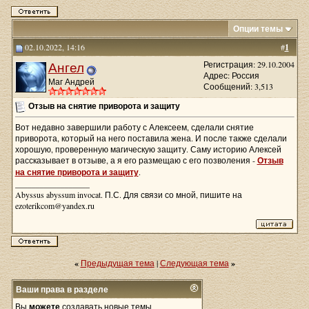
Опции темы
02.10.2022, 14:16
#
1
Ангел
Регистрация: 29.10.2004
Адрес: Россия
Маг Андрей
Сообщений: 3,513
Отзыв на снятие приворота и защиту
Вот недавно завершили работу с Алексеем, сделали снятие
приворота, который на него поставила жена. И после также сделали
хорошую, проверенную магическую защиту. Саму историю Алексей
рассказывает в отзыве, а я его размещаю с его позволения -
Отзыв
на снятие приворота и защиту
.
__________________
Abyssus abyssum invocat. П.С. Для связи со мной, пишите на
ezoterikcom@yandex.ru
«
Предыдущая тема
|
Следующая тема
»
Ваши права в разделе
Вы
можете
создавать новые темы