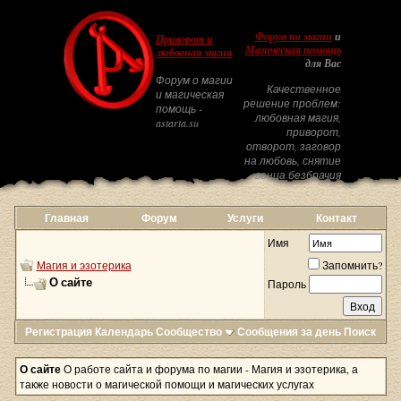
Форум по магии
и
Приворот и
Магическая помощь
любовная магия
для Вас
Форум о магии
Качественное
и магическая
решение проблем:
помощь -
любовная магия,
astarta.su
приворот,
отворот, заговор
на любовь, снятие
венца безбрачия
Главная
Форум
Услуги
Контакт
Имя
Магия и эзотерика
Запомнить?
О сайте
Пароль
Регистрация
Календарь
Сообщество
Сообщения за день
Поиск
О сайте
О работе сайта и форума по магии - Магия и эзотерика, а
также новости о магической помощи и магических услугах