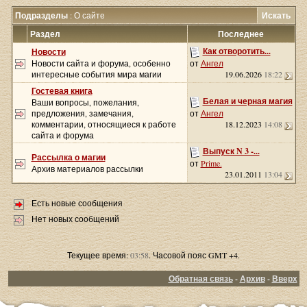
Подразделы
: О сайте
Искать
Раздел
Последнее
Как отворотить...
Новости
Новости сайта и форума, особенно
от
Ангел
интересные события мира магии
19.06.2026
18:22
Гостевая книга
Белая и черная магия
Ваши вопросы, пожелания,
предложения, замечания,
от
Ангел
комментарии, относящиеся к работе
18.12.2023
14:08
сайта и форума
Выпуск N 3 -...
Рассылка о магии
от
Prime.
Архив материалов рассылки
23.01.2011
13:04
Есть новые сообщения
Нет новых сообщений
Текущее время:
03:58
. Часовой пояс GMT +4.
Обратная связь
-
Архив
-
Вверх