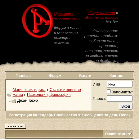
Форум по магии
и
Приворот и
Магическая помощь
любовная магия
для Вас
Форум о магии
Качественное
и магическая
решение проблем:
помощь -
любовная магия,
astarta.su
приворот,
отворот, заговор
на любовь, снятие
венца безбрачия
Главная
Форум
Услуги
Контакт
Имя
Магия и эзотерика
>
Статьи и книги по
Запомнить?
магии
>
Психология, философия
Пароль
Джон Кехо
Регистрация
Календарь
Сообщество
Сообщения за день
Поиск
Опции темы