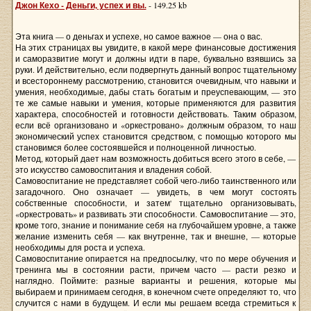
Джон Кехо - Деньги, успех и вы.
- 149.25 kb
Эта книга — о деньгах и успехе, но самое важное — она о вас.
На этих страницах вы увидите, в какой мере финансовые достижения
и саморазвитие могут и должны идти в паре, буквально взявшись за
руки. И действительно, если подвергнуть данный вопрос тщательному
и всестороннему рассмотрению, становится очевидным, что навыки и
умения, необходимые, дабы стать богатым и преуспевающим, — это
те же самые навыки и умения, которые применяются для развития
характера, способностей и готовности действовать. Таким образом,
если всё организовано и «оркестровано» должным образом, то наш
экономический успех становится средством, с помощью которого мы
становимся более состоявшейся и полноценной личностью.
Метод, который дает нам возможность добиться всего этого в себе, —
это искусство самовоспитания и владения собой.
Самовоспитание не представляет собой чего-либо таинственного или
загадочного. Оно означает — увидеть, в чем могут состоять
собственные способности, и затем' тщательно организовывать,
«оркестровать» и развивать эти способности. Самовоспитание — это,
кроме того, знание и понимание себя на глубочайшем уровне, а также
желание изменить себя — как внутренне, так и внешне, — которые
необходимы для роста и успеха.
Самовоспитание опирается на предпосылку, что по мере обучения и
тренинга мы в состоянии расти, причем часто — расти резко и
наглядно. Поймите: разные варианты и решения, которые мы
выбираем и принимаем сегодня, в конечном счете определяют то, что
случится с нами в будущем. И если мы решаем всегда стремиться к