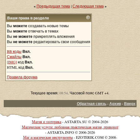
«
Предыдущая тема
|
Следующая тема
»
Ваши права в разделе
Вы
можете
создавать новые темы
Вы
можете
отвечать в темах
Вы
не можете
прикреплять вложения
Вы
не можете
редактировать свои сообщения
BB коды
Вкл.
Смайлы
Вкл.
[IMG]
код
Вкл.
HTML код
Вкл.
Правила форума
Текущее время:
08:54
. Часовой пояс GMT +4.
Обратная связь
-
Архив
-
Вверх
Магия и эзотерика
- ASTARTA.SU © 2004-2026
Магические услуги: любовная практическая магия, приворот
- ASTARTA.INFO © 2006-2026
Маг и магические инструменты
- EZOTERIK.COM © 2008-