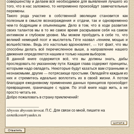
совершенству и делаем всё необходимое для выявления лучшего из
того, что в нас заложено, то непременно произойдут замечательные
перемены.
Такого рода участие в собственной эволюции становится как
полезным в смысле вознаграждения и отдачи, так и одновременно
чем-то бодрящим и опьяняющим. Дело в том, что в ходе развития
своих талантов мы в то же самое время раскрываем себя на самом
интимном и глубоком уровне. Мы можем пробудить в себе то, что
великий немецкий поэт и мыслитель Гёте назвал «гением, мощью и
волшебством». Ведь это настолько вдохновляет, — тот факт, что мы
способны делать всё перечисленное выше, а направление нашего
движения определяется нашим и только нашим выбором.
В данной книге содержится всё, что вы должны знать, дабы
проследовать по указанному пути. Каждая глава содержит принципы,
которыми надо овладеть. Некоторые будут казаться вам странными и
незнакомыми, другие — потрясающе простыми. Овладейте каждым из
них и стремитесь идеально воплотить их в своей жизни. А потом
благодаря ежедневному применению данных принципов произойдет
превращение, граничащее с чудом. По этой книге надо жить, а не
просто читать ее.
Добро пожаловать в страну приключений!
__________________
Abyssus abyssum invocat. П.С. Для связи со мной, пишите на
ezoterikcom@yandex.ru