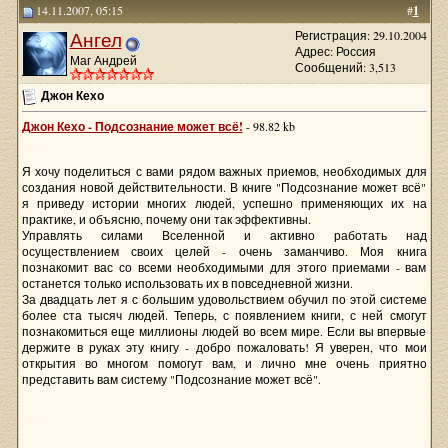
14.11.2007, 05:15
#
1
Ангел
Регистрация: 29.10.2004
Адрес: Россия
Маг Андрей
Сообщений: 3,513
Джон Кехо
Джон Кехо - Подсознание может всё!
- 98.82 kb
Я хочу поделиться с вами рядом важных приемов, необходимых для
создания новой действительности. В книге "Подсознание может всё"
я приведу истории многих людей, успешно применяющих их на
практике, и объясню, почему они так эффективны.
Управлять силами Вселенной и активно работать над
осуществлением своих целей - очень заманчиво. Моя книга
познакомит вас со всеми необходимыми для этого приемами - вам
останется только использовать их в повседневной жизни.
За двадцать лет я с большим удовольствием обучил по этой системе
более ста тысяч людей. Теперь, с появлением книги, с ней смогут
познакомиться еще миллионы людей во всем мире. Если вы впервые
держите в руках эту книгу - добро пожаловать! Я уверен, что мои
открытия во многом помогут вам, и лично мне очень приятно
представить вам систему "Подсознание может всё".