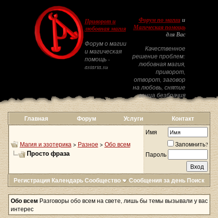
Форум по магии
и
Приворот и
Магическая помощь
любовная магия
для Вас
Форум о магии
Качественное
и магическая
решение проблем:
помощь -
любовная магия,
astarta.su
приворот,
отворот, заговор
на любовь, снятие
венца безбрачия
Главная
Форум
Услуги
Контакт
Имя
Магия и эзотерика
>
Разное
>
Обо всем
Запомнить?
Просто фраза
Пароль
Регистрация
Календарь
Сообщество
Сообщения за день
Поиск
Обо всем
Разговоры обо всем на свете, лишь бы темы вызывали у вас
интерес