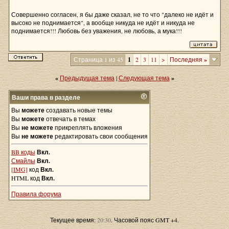
Совершенно согласен, я бы даже сказал, не то что "далеко не идёт и
высоко не поднимается", а вообще никуда не идёт и никуда не
поднимается!!! Любовь без уважения, не любовь, а мука!!!
Страница 1 из 45
1
2
3
11
>
Последняя
»
«
Предыдущая тема
|
Следующая тема
»
Ваши права в разделе
Вы
можете
создавать новые темы
Вы
можете
отвечать в темах
Вы
не можете
прикреплять вложения
Вы
не можете
редактировать свои сообщения
BB коды
Вкл.
Смайлы
Вкл.
[IMG]
код
Вкл.
HTML код
Вкл.
Правила форума
Текущее время:
20:30
. Часовой пояс GMT +4.