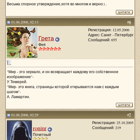
Весьма спорное утверждение,хотя во многом и верно:) .
01.06.2006, 02:13
#
6
Регистрация: 12.05.2006
Адрес: Санкт - Петербург
Грета
Сообщений: 655
Фея
"Мир - это зеркало, и он возвращает каждому его собственное
изображение"-
У.Теккерей.
"Мир- это книга, страницы которой открываются нам с каждым
шагом"-
А. Ламартин.
01.06.2006, 02:29
#
7
Регистрация: 25.10.2005
roninr
Сообщений: 219
Почетный