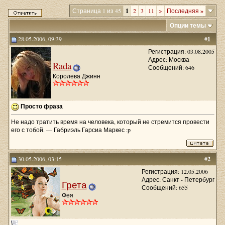
Страница 1 из 45
1
2
3
11
>
Последняя
»
Опции темы
28.05.2006, 09:39
#
1
Регистрация: 03.08.2005
Адрес: Москва
Rada
Сообщений: 646
Королева Джинн
Просто фраза
Не надо тратить время на человека, который не стремится провести
его с тобой. — Габриэль Гарсиа Маркес :p
30.05.2006, 03:15
#
2
Регистрация: 12.05.2006
Адрес: Санкт - Петербург
Грета
Сообщений: 655
Фея