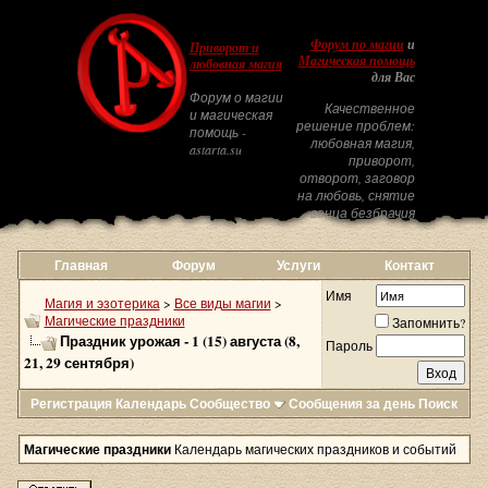
Форум по магии
и
Приворот и
Магическая помощь
любовная магия
для Вас
Форум о магии
Качественное
и магическая
решение проблем:
помощь -
любовная магия,
astarta.su
приворот,
отворот, заговор
на любовь, снятие
венца безбрачия
Главная
Форум
Услуги
Контакт
Имя
Магия и эзотерика
>
Все виды магии
>
Магические праздники
Запомнить?
Праздник урожая - 1 (15) августа (8,
Пароль
21, 29 сентября)
Регистрация
Календарь
Сообщество
Сообщения за день
Поиск
Магические праздники
Календарь магических праздников и событий