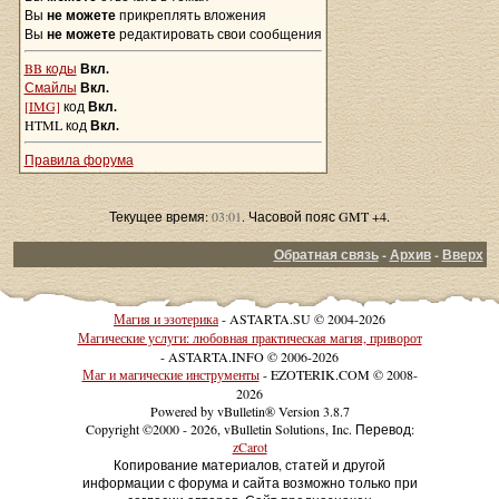
Вы
не можете
прикреплять вложения
Вы
не можете
редактировать свои сообщения
BB коды
Вкл.
Смайлы
Вкл.
[IMG]
код
Вкл.
HTML код
Вкл.
Правила форума
Текущее время:
03:01
. Часовой пояс GMT +4.
Обратная связь
-
Архив
-
Вверх
Магия и эзотерика
- ASTARTA.SU © 2004-2026
Магические услуги: любовная практическая магия, приворот
- ASTARTA.INFO © 2006-2026
Маг и магические инструменты
- EZOTERIK.COM © 2008-
2026
Powered by vBulletin® Version 3.8.7
Copyright ©2000 - 2026, vBulletin Solutions, Inc. Перевод:
zCarot
Копирование материалов, статей и другой
информации с форума и сайта возможно только при