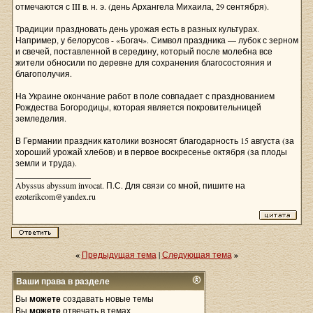
отмечаются с III в. н. э. (день Архангела Михаила, 29 сентября).
Традиции праздновать день урожая есть в разных культурах.
Например, у белорусов - «Богач». Символ праздника — лубок с зерном
и свечей, поставленной в середину, который после молебна все
жители обносили по деревне для сохранения благосостояния и
благополучия.
На Украине окончание работ в поле совпадает с празднованием
Рождества Богородицы, которая является покровительницей
земледелия.
В Германии праздник католики возносят благодарность 15 августа (за
хороший урожай хлебов) и в первое воскресенье октября (за плоды
земли и труда).
__________________
Abyssus abyssum invocat. П.С. Для связи со мной, пишите на
ezoterikcom@yandex.ru
«
Предыдущая тема
|
Следующая тема
»
Ваши права в разделе
Вы
можете
создавать новые темы
Вы
можете
отвечать в темах