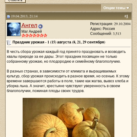
Опции темы
19.04.2013, 21:14
#
1
Ангел
Регистрация: 29.10.2004
Адрес: Россия
Маг Андрей
Сообщений: 3,513
Праздник урожая - 1 (15) августа (8, 21, 29 сентября)
В честь сбора урожая каждый год принято праздновать и возводить
хвалы природе за ее дары. Этот праздник посвящен не только
собранному урожаю, но плодородию и семейному благополучию.
В разных странах, в зависимости от климата и выращиваемых
культур, сбор урожая происходить в разное время, но осенью. К этому
времени завершаются работы в поле, такие как жатва, вывоз хлеба и
уборка льна. А значит, крестьяне чувствуют уверенность в своем
благополучии, пожиная плоды своих трудов.