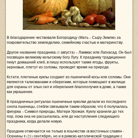
В благодарение чествовали Богородицу (Мать – Сыру-Землю) за
покровительство земледелию, семейному счастью и материнству.
Другое название праздника (1 августа) – Ламмас или Лагнасад. Он был
посвящен великому кельтскому богу Лугу. К празднику традиционно
пекут домашний хлеб, в пишу используют также ягоды, фрукты,
зерновые, плетут из соломы, проводят время на природе.
Кстати, плетеные куклы создают из пшеничной косы или соломы. Они
являются талисманами и оберегами, которые помещают в жилище
для охраны от злых сил и оберегания благополучия в доме, а также
как украшение.
В праздничных ритуалах пшеничные куколки делали из последнего
снопа пшеницы, стебли связывали таким образом, что б получалась
фигурка – Символ природы, Матери Урожая. Куклу хранили до тех
пор, пока она не рассыпалась, или до наступления следующего
праздника, когда делали новую.
Праздник отмечается не только в язычестве (в восточных славян -
Осенины 8 (21) сентября), но и в римско-католической традиции с