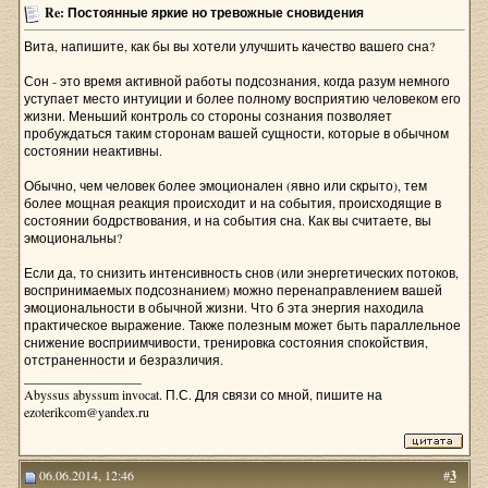
Re: Постоянные яркие но тревожные сновидения
Вита, напишите, как бы вы хотели улучшить качество вашего сна?
Сон - это время активной работы подсознания, когда разум немного
уступает место интуиции и более полному восприятию человеком его
жизни. Меньший контроль со стороны сознания позволяет
пробуждаться таким сторонам вашей сущности, которые в обычном
состоянии неактивны.
Обычно, чем человек более эмоционален (явно или скрыто), тем
более мощная реакция происходит и на события, происходящие в
состоянии бодрствования, и на события сна. Как вы считаете, вы
эмоциональны?
Если да, то снизить интенсивность снов (или энергетических потоков,
воспринимаемых подсознанием) можно перенаправлением вашей
эмоциональности в обычной жизни. Что б эта энергия находила
практическое выражение. Также полезным может быть параллельное
снижение восприимчивости, тренировка состояния спокойствия,
отстраненности и безразличия.
__________________
Abyssus abyssum invocat. П.С. Для связи со мной, пишите на
ezoterikcom@yandex.ru
06.06.2014, 12:46
#
3