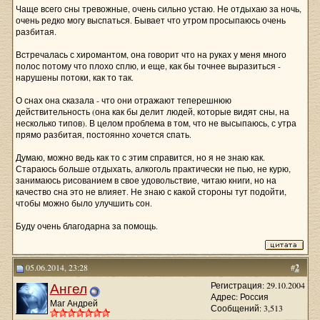
Чаще всего сны тревожные, очень сильно устаю. Не отдыхаю за ночь,
очень редко могу выспаться. Бывает что утром просыпаюсь очень
разбитая.
Встречалась с хиромантом, она говорит что на руках у меня много
полос потому что плохо сплю, и еще, как бы точнее выразиться -
нарушены потоки, как то так.
О снах она сказала - что они отражают теперешнюю
действительность (она как бы делит людей, которые видят сны, на
несколько типов). В целом проблема в том, что не высыпаюсь, с утра
прямо разбитая, постоянно хочется спать.
Думаю, можно ведь как то с этим справится, но я не знаю как.
Стараюсь больше отдыхать, алкоголь практически не пью, не курю,
занимаюсь рисованием в свое удовольствие, читаю книги, но на
качество сна это не влияет. Не знаю с какой стороны тут подойти,
чтобы можно было улучшить сон.
Буду очень благодарна за помощь.
05.06.2014, 23:28
#
2
Ангел
Регистрация: 29.10.2004
Адрес: Россия
Маг Андрей
Сообщений: 3,513