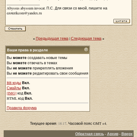
__________________
Abyssus abyssum invocat. П.С. Для связи со мной, пишите на
ezoterikcom@yandex.ru
«
Предыдущая тема
|
Следующая тема
»
Ваши права в разделе
Вы
можете
создавать новые темы
Вы
можете
отвечать в темах
Вы
не можете
прикреплять вложения
Вы
не можете
редактировать свои сообщения
BB коды
Вкл.
Смайлы
Вкл.
[IMG]
код
Вкл.
HTML код
Вкл.
Правила форума
Текущее время:
18:17
. Часовой пояс GMT +4.
Обратная связь
-
Архив
-
Вверх