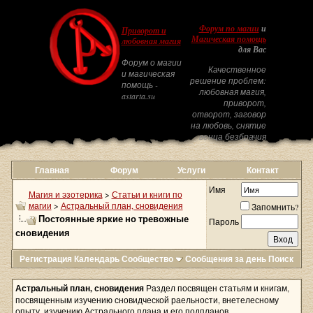
Форум по магии
и
Приворот и
Магическая помощь
любовная магия
для Вас
Форум о магии
Качественное
и магическая
решение проблем:
помощь -
любовная магия,
astarta.su
приворот,
отворот, заговор
на любовь, снятие
венца безбрачия
Главная
Форум
Услуги
Контакт
Имя
Магия и эзотерика
>
Статьи и книги по
магии
>
Астральный план, сновидения
Запомнить?
Постоянные яркие но тревожные
Пароль
сновидения
Регистрация
Календарь
Сообщество
Сообщения за день
Поиск
Астральный план, сновидения
Раздел посвящен статьям и книгам,
посвященным изучению сновидческой раельности, внетелесному
опыту, изучению Астрального плана и его подпланов