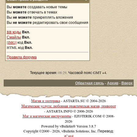
Вы
можете
создавать новые темы
Вы
можете
отвечать в темах
Вы
не можете
прикреплять вложения
Вы
не можете
редактировать свои сообщения
BB коды
Вкл.
Смайлы
Вкл.
[IMG]
код
Вкл.
HTML код
Вкл.
Правила форума
Текущее время:
08:29
. Часовой пояс GMT +4.
Обратная связь
-
Архив
-
Вверх
Магия и эзотерика
- ASTARTA.SU © 2004-2026
Магические услуги: любовная практическая магия, приворот
- ASTARTA.INFO © 2006-2026
Маг и магические инструменты
- EZOTERIK.COM © 2008-
2026
Powered by vBulletin® Version 3.8.7
Copyright ©2000 - 2026, vBulletin Solutions, Inc. Перевод:
zCarot