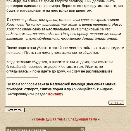
примеру, вы в зимнее время творите заговор). Они должны быть
примерно одинакового размера. Держите все три прутика вместе, как
букет, и наговаривайте на него вслух или шепотом.
Ты красна, рябина, ты красна, малина, так красна и кровь святая
Христова. Ты колюч, шиповник, так колюч и венец терновый. Иисус
Христос кровь свою за нас проливал, венец терновый за нас
надевал, жизнь за нас отдавал. На крови прошу, терновым венцом
заклинаю – пусть сбудется то, чего желаю. Аминь, аминь, аминь.
После надо ветки убрать в потайное место, чтобы никто их не видел и
не нашел. Пусть там лежат, пока желание не сбудется.
Когда желание сбудется, вынесите ветки из дома, принесите на
ближайший перекресток дорог и оставьте там. Уйдите, не
оглядываясь, и пока идете до дому, ни с кем не разговаривайте.
__________________
По всем вопросам
заказа магической помощи (любовная магия,
приворот, отворот, снятие порчи и пр.)
обращайтесь к Андрею
Викторовичу (см. раздел
Контакт
).
«
Предыдущая тема
|
Следующая тема
»
Ваши права в разделе