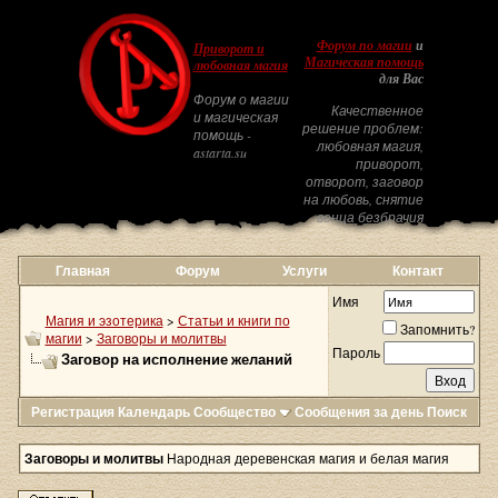
Форум по магии
и
Приворот и
Магическая помощь
любовная магия
для Вас
Форум о магии
Качественное
и магическая
решение проблем:
помощь -
любовная магия,
astarta.su
приворот,
отворот, заговор
на любовь, снятие
венца безбрачия
Главная
Форум
Услуги
Контакт
Имя
Магия и эзотерика
>
Статьи и книги по
Запомнить?
магии
>
Заговоры и молитвы
Пароль
Заговор на исполнение желаний
Регистрация
Календарь
Сообщество
Сообщения за день
Поиск
Заговоры и молитвы
Народная деревенская магия и белая магия