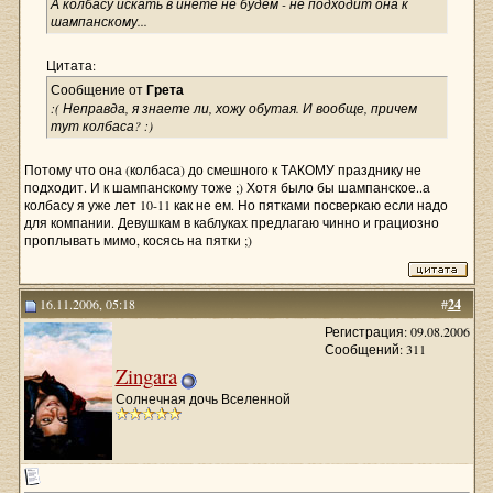
А колбасу искать в инете не будем - не подходит она к
шампанскому...
Цитата:
Сообщение от
Грета
:( Неправда, я знаете ли, хожу обутая. И вообще, причем
тут колбаса? :)
Потому что она (колбаса) до смешного к ТАКОМУ празднику не
подходит. И к шампанскому тоже ;) Хотя было бы шампанское..а
колбасу я уже лет 10-11 как не ем. Но пятками посверкаю если надо
для компании. Девушкам в каблуках предлагаю чинно и грациозно
проплывать мимо, косясь на пятки ;)
16.11.2006, 05:18
#
24
Регистрация: 09.08.2006
Сообщений: 311
Zingara
Солнечная дочь Вселенной