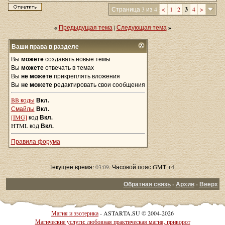
Страница 3 из 4
<
1
2
3
4
>
«
Предыдущая тема
|
Следующая тема
»
Ваши права в разделе
Вы
можете
создавать новые темы
Вы
можете
отвечать в темах
Вы
не можете
прикреплять вложения
Вы
не можете
редактировать свои сообщения
BB коды
Вкл.
Смайлы
Вкл.
[IMG]
код
Вкл.
HTML код
Вкл.
Правила форума
Текущее время:
03:09
. Часовой пояс GMT +4.
Обратная связь
-
Архив
-
Вверх
Магия и эзотерика
- ASTARTA.SU © 2004-2026
Магические услуги: любовная практическая магия, приворот