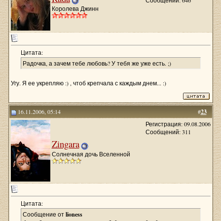
Сообщений: 646
Королева Джинн
Цитата:
Радочка, а зачем тебе любовь? У тебя же уже есть. ;)
Угу. Я ее укрепляю :) , чтоб крепчала с каждым днем... :)
16.11.2006, 05:14
#
23
Регистрация: 09.08.2006
Сообщений: 311
Zingara
Солнечная дочь Вселенной
Цитата:
Сообщение от
lioness