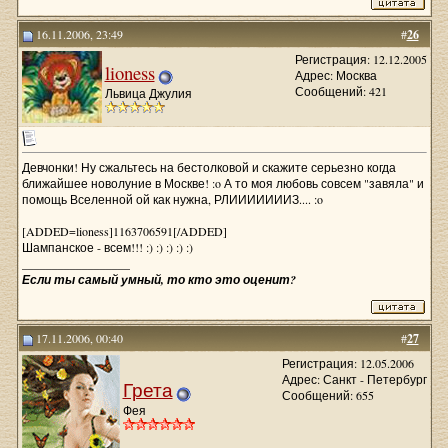
16.11.2006, 23:49
#
26
Регистрация: 12.12.2005
lioness
Адрес: Москва
Сообщений: 421
Львица Джулия
Девчонки! Ну сжальтесь на бестолковой и скажите серьезно когда
ближайшее новолуние в Москве! :o А то моя любовь совсем "завяла" и
помощь Вселенной ой как нужна, РЛИИИИИИИЗ.... :o
[ADDED=lioness]1163706591[/ADDED]
Шампанское - всем!!! :) :) :) :) :)
__________________
Если ты самый умный, то кто это оценит?
17.11.2006, 00:40
#
27
Регистрация: 12.05.2006
Адрес: Санкт - Петербург
Грета
Сообщений: 655
Фея