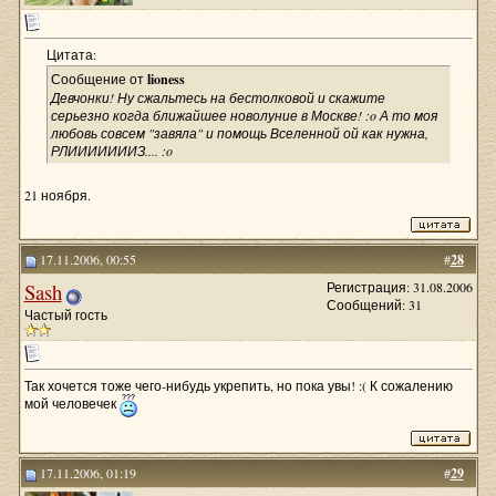
Цитата:
Сообщение от
lioness
Девчонки! Ну сжальтесь на бестолковой и скажите
серьезно когда ближайшее новолуние в Москве! :o А то моя
любовь совсем "завяла" и помощь Вселенной ой как нужна,
РЛИИИИИИИЗ.... :o
21 ноября.
17.11.2006, 00:55
#
28
Sash
Регистрация: 31.08.2006
Сообщений: 31
Частый гость
Так хочется тоже чего-нибудь укрепить, но пока увы! :( К сожалению
мой человечек
17.11.2006, 01:19
#
29