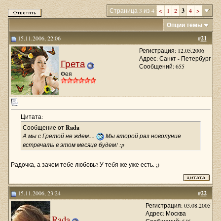
Страница 3 из 4
<
1
2
3
4
>
Опции темы
15.11.2006, 22:06
#
21
Регистрация: 12.05.2006
Адрес: Санкт - Петербург
Грета
Сообщений: 655
Фея
Цитата:
Сообщение от
Rada
А мы с Гретой не ждем....
Мы второй раз новолуние
встречать в этом месяце будем! :p
Радочка, а зачем тебе любовь? У тебя же уже есть. ;)
15.11.2006, 23:24
#
22
Регистрация: 03.08.2005
Адрес: Москва
Rada