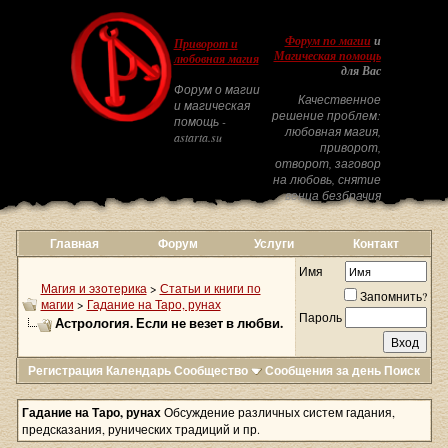
Форум по магии
и
Приворот и
Магическая помощь
любовная магия
для Вас
Форум о магии
Качественное
и магическая
решение проблем:
помощь -
любовная магия,
astarta.su
приворот,
отворот, заговор
на любовь, снятие
венца безбрачия
Главная
Форум
Услуги
Контакт
Имя
Магия и эзотерика
>
Статьи и книги по
Запомнить?
магии
>
Гадание на Таро, рунах
Пароль
Астрология. Если не везет в любви.
Регистрация
Календарь
Сообщество
Сообщения за день
Поиск
Гадание на Таро, рунах
Обсуждение различных систем гадания,
предсказания, рунических традиций и пр.