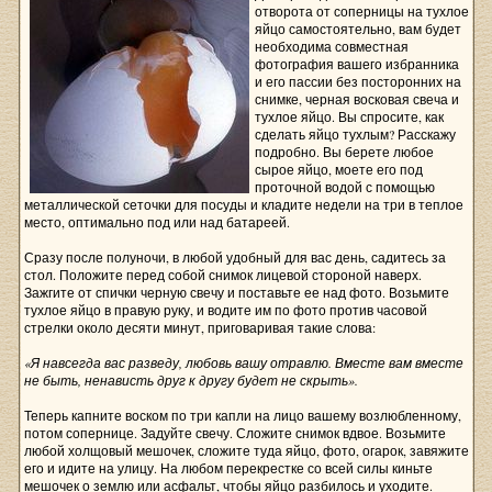
отворота от соперницы на тухлое
яйцо самостоятельно, вам будет
необходима совместная
фотография вашего избранника
и его пассии без посторонних на
снимке, черная восковая свеча и
тухлое яйцо. Вы спросите, как
сделать яйцо тухлым? Расскажу
подробно. Вы берете любое
сырое яйцо, моете его под
проточной водой с помощью
металлической сеточки для посуды и кладите недели на три в теплое
место, оптимально под или над батареей.
Сразу после полуночи, в любой удобный для вас день, садитесь за
стол. Положите перед собой снимок лицевой стороной наверх.
Зажгите от спички черную свечу и поставьте ее над фото. Возьмите
тухлое яйцо в правую руку, и водите им по фото против часовой
стрелки около десяти минут, приговаривая такие слова:
«Я навсегда вас разведу, любовь вашу отравлю. Вместе вам вместе
не быть, ненависть друг к другу будет не скрыть».
Теперь капните воском по три капли на лицо вашему возлюбленному,
потом сопернице. Задуйте свечу. Сложите снимок вдвое. Возьмите
любой холщовый мешочек, сложите туда яйцо, фото, огарок, завяжите
его и идите на улицу. На любом перекрестке со всей силы киньте
мешочек о землю или асфальт, чтобы яйцо разбилось и уходите.