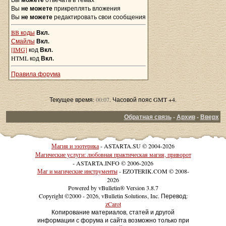
Вы
не можете
прикреплять вложения
Вы
не можете
редактировать свои сообщения
BB коды
Вкл.
Смайлы
Вкл.
[IMG]
код
Вкл.
HTML код
Вкл.
Правила форума
Текущее время:
00:07
. Часовой пояс GMT +4.
Обратная связь
-
Архив
-
Вверх
Магия и эзотерика
- ASTARTA.SU © 2004-2026
Магические услуги: любовная практическая магия, приворот
- ASTARTA.INFO © 2006-2026
Маг и магические инструменты
- EZOTERIK.COM © 2008-
2026
Powered by vBulletin® Version 3.8.7
Copyright ©2000 - 2026, vBulletin Solutions, Inc. Перевод:
zCarot
Копирование материалов, статей и другой
информации с форума и сайта возможно только при