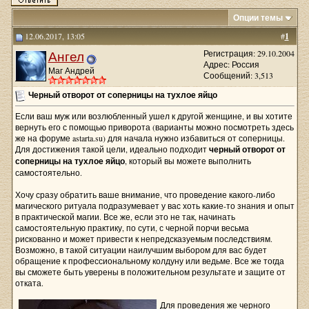
Опции темы
12.06.2017, 13:05
#
1
Ангел
Регистрация: 29.10.2004
Адрес: Россия
Маг Андрей
Сообщений: 3,513
Черный отворот от соперницы на тухлое яйцо
Если ваш муж или возлюбленный ушел к другой женщине, и вы хотите
вернуть его с помощью приворота (варианты можно посмотреть здесь
же на форуме astarta.su) для начала нужно избавиться от соперницы.
Для достижения такой цели, идеально подходит
черный отворот от
соперницы на тухлое яйцо
, который вы можете выполнить
самостоятельно.
Хочу сразу обратить ваше внимание, что проведение какого-либо
магического ритуала подразумевает у вас хоть какие-то знания и опыт
в практической магии. Все же, если это не так, начинать
самостоятельную практику, по сути, с черной порчи весьма
рискованно и может привести к непредсказуемым последствиям.
Возможно, в такой ситуации наилучшим выбором для вас будет
обращение к профессиональному колдуну или ведьме. Все же тогда
вы сможете быть уверены в положительном результате и защите от
отката.
Для проведения же черного