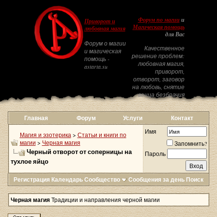
Форум по магии
и
Приворот и
Магическая помощь
любовная магия
для Вас
Форум о магии
Качественное
и магическая
решение проблем:
помощь -
любовная магия,
astarta.su
приворот,
отворот, заговор
на любовь, снятие
венца безбрачия
Главная
Форум
Услуги
Контакт
Имя
Магия и эзотерика
>
Статьи и книги по
магии
>
Черная магия
Запомнить?
Черный отворот от соперницы на
Пароль
тухлое яйцо
Регистрация
Календарь
Сообщество
Сообщения за день
Поиск
Черная магия
Традиции и направления черной магии