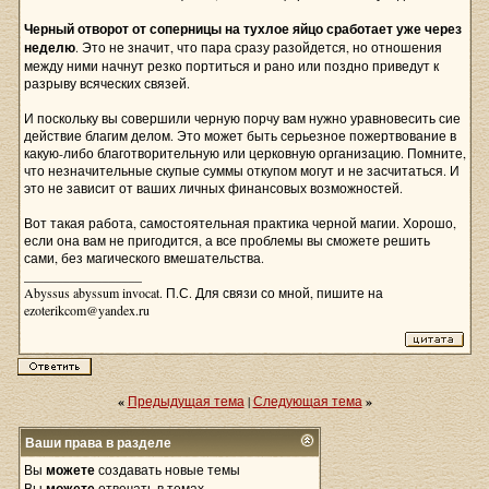
Черный отворот от соперницы на тухлое яйцо сработает уже через
неделю
. Это не значит, что пара сразу разойдется, но отношения
между ними начнут резко портиться и рано или поздно приведут к
разрыву всяческих связей.
И поскольку вы совершили черную порчу вам нужно уравновесить сие
действие благим делом. Это может быть серьезное пожертвование в
какую-либо благотворительную или церковную организацию. Помните,
что незначительные скупые суммы откупом могут и не засчитаться. И
это не зависит от ваших личных финансовых возможностей.
Вот такая работа, самостоятельная практика черной магии. Хорошо,
если она вам не пригодится, а все проблемы вы сможете решить
сами, без магического вмешательства.
__________________
Abyssus abyssum invocat. П.С. Для связи со мной, пишите на
ezoterikcom@yandex.ru
«
Предыдущая тема
|
Следующая тема
»
Ваши права в разделе
Вы
можете
создавать новые темы
Вы
можете
отвечать в темах