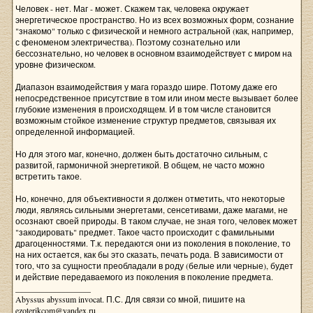
Человек - нет. Маг - может. Скажем так, человека окружает
энергетическое пространство. Но из всех возможных форм, сознание
"знакомо" только с физической и немного астральной (как, например,
с феноменом электричества). Поэтому сознательно или
бессознательно, но человек в основном взаимодействует с миром на
уровне физическом.
Диапазон взаимодействия у мага гораздо шире. Потому даже его
непосредственное присутствие в том или ином месте вызывает более
глубокие изменения в происходящем. И в том числе становится
возможным стойкое изменение структур предметов, связывая их
определенной информацией.
Но для этого маг, конечно, должен быть достаточно сильным, с
развитой, гармоничной энергетикой. В общем, не часто можно
встретить такое.
Но, конечно, для объективности я должен отметить, что некоторые
люди, являясь сильными энергетами, сенсетивами, даже магами, не
осознают своей природы. В таком случае, не зная того, человек может
"закодировать" предмет. Такое часто происходит с фамильными
драгоценностями. Т.к. передаются они из поколения в поколение, то
на них остается, как бы это сказать, печать рода. В зависимости от
того, что за сущности преобладали в роду (белые или черные), будет
и действие передаваемого из поколения в поколение предмета.
__________________
Abyssus abyssum invocat. П.С. Для связи со мной, пишите на
ezoterikcom@yandex.ru