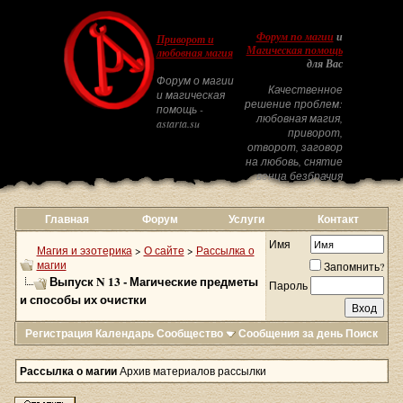
Форум по магии
и
Приворот и
Магическая помощь
любовная магия
для Вас
Форум о магии
Качественное
и магическая
решение проблем:
помощь -
любовная магия,
astarta.su
приворот,
отворот, заговор
на любовь, снятие
венца безбрачия
Главная
Форум
Услуги
Контакт
Имя
Магия и эзотерика
>
О сайте
>
Рассылка о
магии
Запомнить?
Выпуск N 13 - Магические предметы
Пароль
и способы их очистки
Регистрация
Календарь
Сообщество
Сообщения за день
Поиск
Рассылка о магии
Архив материалов рассылки