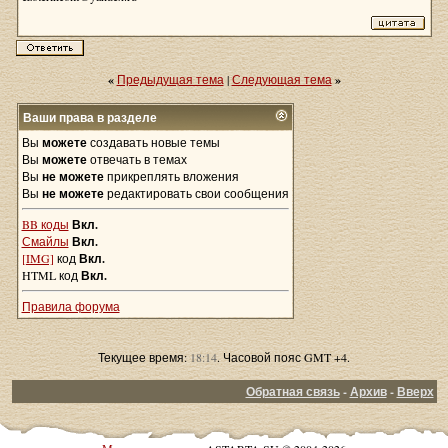
«
Предыдущая тема
|
Следующая тема
»
Ваши права в разделе
Вы
можете
создавать новые темы
Вы
можете
отвечать в темах
Вы
не можете
прикреплять вложения
Вы
не можете
редактировать свои сообщения
BB коды
Вкл.
Смайлы
Вкл.
[IMG]
код
Вкл.
HTML код
Вкл.
Правила форума
Текущее время:
18:14
. Часовой пояс GMT +4.
Обратная связь
-
Архив
-
Вверх