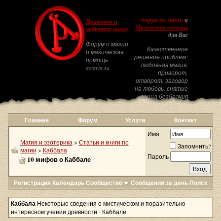
Форум по магии
и
Приворот и
Магическая помощь
любовная магия
для Вас
Форум о магии
Качественное
и магическая
решение проблем:
помощь -
любовная магия,
astarta.su
приворот,
отворот, заговор
на любовь, снятие
венца безбрачия
Главная
Форум
Услуги
Контакт
Имя
Магия и эзотерика
>
Статьи и книги по
Запомнить?
магии
>
Каббала
Пароль
10 мифов о Каббале
Регистрация
Календарь
Сообщество
Сообщения за день
Поиск
Каббала
Некоторые сведения о мистическом и поразительно
интересном учении древности - Каббале