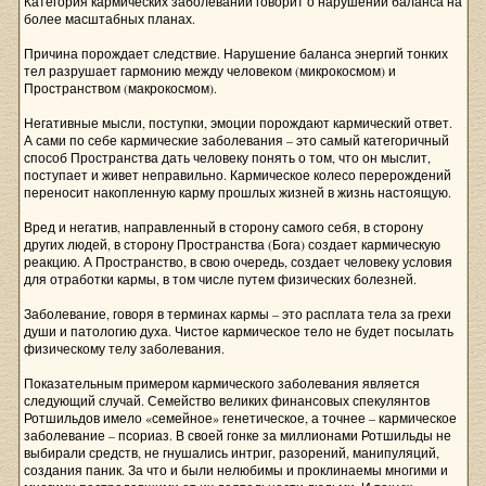
Категория кармических заболеваний говорит о нарушении баланса на
более масштабных планах.
Причина порождает следствие. Нарушение баланса энергий тонких
тел разрушает гармонию между человеком (микрокосмом) и
Пространством (макрокосмом).
Негативные мысли, поступки, эмоции порождают кармический ответ.
А сами по себе кармические заболевания – это самый категоричный
способ Пространства дать человеку понять о том, что он мыслит,
поступает и живет неправильно. Кармическое колесо перерождений
переносит накопленную карму прошлых жизней в жизнь настоящую.
Вред и негатив, направленный в сторону самого себя, в сторону
других людей, в сторону Пространства (Бога) создает кармическую
реакцию. А Пространство, в свою очередь, создает человеку условия
для отработки кармы, в том числе путем физических болезней.
Заболевание, говоря в терминах кармы – это расплата тела за грехи
души и патологию духа. Чистое кармическое тело не будет посылать
физическому телу заболевания.
Показательным примером кармического заболевания является
следующий случай. Семейство великих финансовых спекулянтов
Ротшильдов имело «семейное» генетическое, а точнее – кармическое
заболевание – псориаз. В своей гонке за миллионами Ротшильды не
выбирали средств, не гнушались интриг, разорений, манипуляций,
создания паник. За что и были нелюбимы и проклинаемы многими и