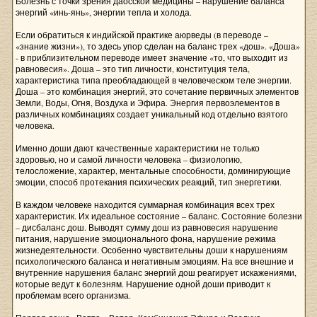
Болезнь с точки зрения даосской медицины – нарушение баланса
энергий «инь-янь», энергии тепла и холода.
Если обратиться к индийской практике аюрведы (в переводе –
«знание жизни»), то здесь упор сделан на баланс трех «дош». «Доша»
- в приблизительном переводе имеет значение «то, что выходит из
равновесия». Доша – это тип личности, конституция тела,
характеристика типа преобладающей в человеческом теле энергии.
Доша – это комбинация энергий, это сочетание первичных элементов
Земли, Воды, Огня, Воздуха и Эфира. Энергия первоэлементов в
различных комбинациях создает уникальный код отдельно взятого
человека.
Именно доши дают качественные характеристики не только
здоровью, но и самой личности человека – физиологию,
телосложение, характер, ментальные способности, доминирующие
эмоции, способ протекания психических реакций, тип энергетики.
В каждом человеке находится суммарная комбинация всех трех
характеристик. Их идеальное состояние – баланс. Состояние болезни
– дисбаланс дош. Выводят сумму дош из равновесия нарушение
питания, нарушение эмоционального фона, нарушение режима
жизнедеятельности. Особенно чувствительны доши к нарушениям
психологического баланса и негативным эмоциям. На все внешние и
внутренние нарушения баланс энергий дош реагирует искажениями,
которые ведут к болезням. Нарушение одной доши приводит к
проблемам всего организма.