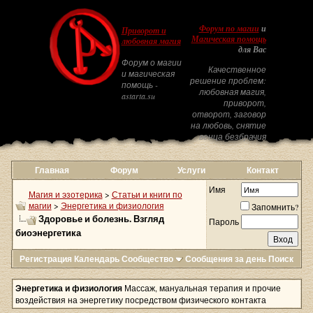
Форум по магии
и
Приворот и
Магическая помощь
любовная магия
для Вас
Форум о магии
Качественное
и магическая
решение проблем:
помощь -
любовная магия,
astarta.su
приворот,
отворот, заговор
на любовь, снятие
венца безбрачия
Главная
Форум
Услуги
Контакт
Имя
Магия и эзотерика
>
Статьи и книги по
магии
>
Энергетика и физиология
Запомнить?
Здоровье и болезнь. Взгляд
Пароль
биоэнергетика
Регистрация
Календарь
Сообщество
Сообщения за день
Поиск
Энергетика и физиология
Массаж, мануальная терапия и прочие
воздействия на энергетику посредством физического контакта