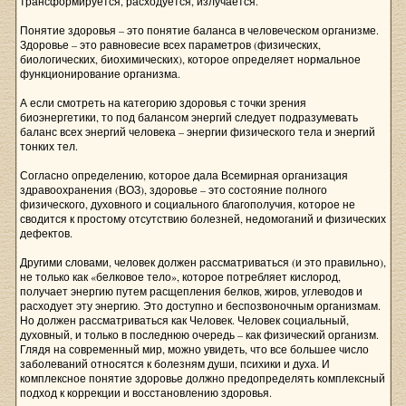
трансформируется, расходуется, излучается.
Понятие здоровья – это понятие баланса в человеческом организме.
Здоровье – это равновесие всех параметров (физических,
биологических, биохимических), которое определяет нормальное
функционирование организма.
А если смотреть на категорию здоровья с точки зрения
биоэнергетики, то под балансом энергий следует подразумевать
баланс всех энергий человека – энергии физического тела и энергий
тонких тел.
Согласно определению, которое дала Всемирная организация
здравоохранения (ВОЗ), здоровье – это состояние полного
физического, духовного и социального благополучия, которое не
сводится к простому отсутствию болезней, недомоганий и физических
дефектов.
Другими словами, человек должен рассматриваться (и это правильно),
не только как «белковое тело», которое потребляет кислород,
получает энергию путем расщепления белков, жиров, углеводов и
расходует эту энергию. Это доступно и беспозвоночным организмам.
Но должен рассматриваться как Человек. Человек социальный,
духовный, и только в последнюю очередь – как физический организм.
Глядя на современный мир, можно увидеть, что все большее число
заболеваний относятся к болезням души, психики и духа. И
комплексное понятие здоровье должно предопределять комплексный
подход к коррекции и восстановлению здоровья.