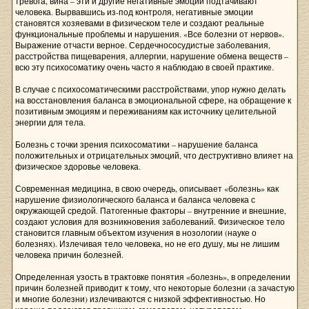
тревога, вина – эти и другие негативные эмоции подтачивают
человека. Вырвавшись из-под контроля, негативные эмоции
становятся хозяевами в физическом теле и создают реальные
функциональные проблемы и нарушения. «Все болезни от нервов».
Выражение отчасти верное. Сердечнососудистые заболевания,
расстройства пищеварения, аллергии, нарушение обмена веществ –
всю эту психосоматику очень часто я наблюдаю в своей практике.
В случае с психосоматическими расстройствами, упор нужно делать
на восстановления баланса в эмоциональной сфере, на обращение к
позитивным эмоциям и переживаниям как источнику целительной
энергии для тела.
Болезнь с точки зрения психосоматики – нарушение баланса
положительных и отрицательных эмоций, что деструктивно влияет на
физическое здоровье человека.
Современная медицина, в свою очередь, описывает «болезнь» как
нарушение физиологического баланса и баланса человека с
окружающей средой. Патогенные факторы – внутренние и внешние,
создают условия для возникновения заболеваний. Физическое тело
становится главным объектом изучения в нозологии (науке о
болезнях). Излечивая тело человека, но не его душу, мы не лишим
человека причин болезней.
Определенная узость в трактовке понятия «болезнь», в определении
причин болезней приводит к тому, что некоторые болезни (а зачастую
и многие болезни) излечиваются с низкой эффективностью. Но