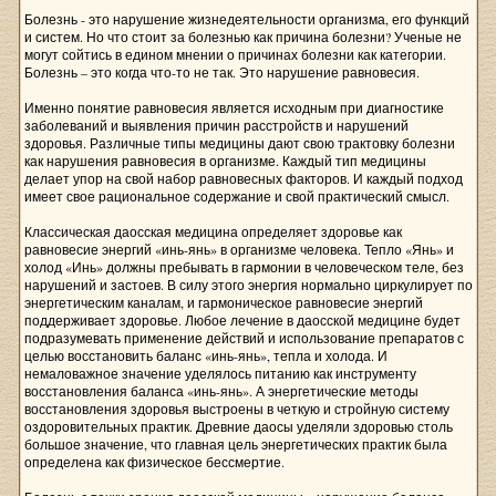
Болезнь - это нарушение жизнедеятельности организма, его функций
и систем. Но что стоит за болезнью как причина болезни? Ученые не
могут сойтись в едином мнении о причинах болезни как категории.
Болезнь – это когда что-то не так. Это нарушение равновесия.
Именно понятие равновесия является исходным при диагностике
заболеваний и выявления причин расстройств и нарушений
здоровья. Различные типы медицины дают свою трактовку болезни
как нарушения равновесия в организме. Каждый тип медицины
делает упор на свой набор равновесных факторов. И каждый подход
имеет свое рациональное содержание и свой практический смысл.
Классическая даосская медицина определяет здоровье как
равновесие энергий «инь-янь» в организме человека. Тепло «Янь» и
холод «Инь» должны пребывать в гармонии в человеческом теле, без
нарушений и застоев. В силу этого энергия нормально циркулирует по
энергетическим каналам, и гармоническое равновесие энергий
поддерживает здоровье. Любое лечение в даосской медицине будет
подразумевать применение действий и использование препаратов с
целью восстановить баланс «инь-янь», тепла и холода. И
немаловажное значение уделялось питанию как инструменту
восстановления баланса «инь-янь». А энергетические методы
восстановления здоровья выстроены в четкую и стройную систему
оздоровительных практик. Древние даосы уделяли здоровью столь
большое значение, что главная цель энергетических практик была
определена как физическое бессмертие.