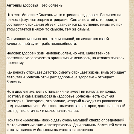
Антоним здоровья – это болезнь.
Что есть болезнь? Болезнь – это отрицание здоровья. Взглянем на
философскую категорию отрицания. Согласно этой категории, в
состоянии отрицания объект становится качественно иным, но при
этом остается в каком-то смысле, тем же самым.
Сломанная машина остается машиной, но лишается своей
качественной сути – работоспособности.
Человек здоров и жив. Человек болен, но жив. Качественное
состояние человеческого организма изменилось, но человек жив по-
прежнему.
Как юность отрицает детство, смерть отрицает жизнь, зима отрицает
лето, так и болезнь отрицает здоровье, а здоровье – отрицает
болезнь.
Но в диалектике, цепь отрицания не имеет ни начала, ни конца.
Поэтому и сама взаимосвязь «здоровье-болезнь» есть хрупкая
категория. Повторюсь, это баланс, который выходит из равновесия
под влиянием очень большого количества факторов, даже на первый
взгляд – нелогичных и малозначительных.
Понятию «болезнь» можно дать очень большой спектр определений.
Материалистических и эзотерических. Да и причины болезней можно
искать в слишком большом количестве источников.