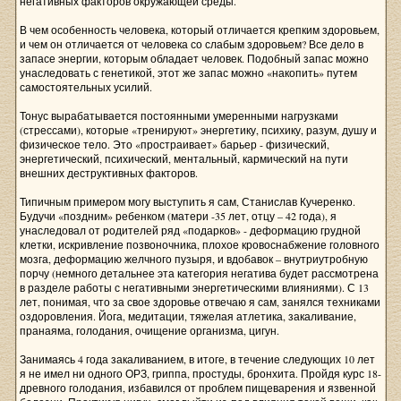
негативных факторов окружающей среды.
В чем особенность человека, который отличается крепким здоровьем,
и чем он отличается от человека со слабым здоровьем? Все дело в
запасе энергии, которым обладает человек. Подобный запас можно
унаследовать с генетикой, этот же запас можно «накопить» путем
самостоятельных усилий.
Тонус вырабатывается постоянными умеренными нагрузками
(стрессами), которые «тренируют» энергетику, психику, разум, душу и
физическое тело. Это «простраивает» барьер - физический,
энергетический, психический, ментальный, кармический на пути
внешних деструктивных факторов.
Типичным примером могу выступить я сам, Станислав Кучеренко.
Будучи «поздним» ребенком (матери -35 лет, отцу – 42 года), я
унаследовал от родителей ряд «подарков» - деформацию грудной
клетки, искривление позвоночника, плохое кровоснабжение головного
мозга, деформацию желчного пузыря, и вдобавок – внутриутробную
порчу (немного детальнее эта категория негатива будет рассмотрена
в разделе работы с негативными энергетическими влияниями). С 13
лет, понимая, что за свое здоровье отвечаю я сам, занялся техниками
оздоровления. Йога, медитации, тяжелая атлетика, закаливание,
пранаяма, голодания, очищение организма, цигун.
Занимаясь 4 года закаливанием, в итоге, в течение следующих 10 лет
я не имел ни одного ОРЗ, гриппа, простуды, бронхита. Пройдя курс 18-
древного голодания, избавился от проблем пищеварения и язвенной