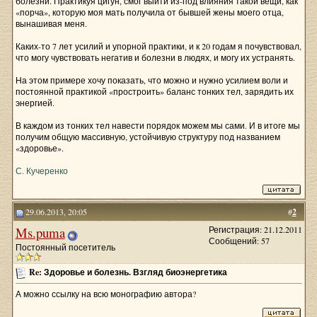
болезни. Практикуя цигун, смог выйти из-под влияния такой вещи, как
«порча», которую моя мать получила от бывшей жены моего отца,
вынашивая меня.
Каких-то 7 лет усилий и упорной практики, и к 20 годам я почувствовал,
что могу чувствовать негатив и болезни в людях, и могу их устранять.
На этом примере хочу показать, что можно и нужно усилием воли и
постоянной практикой «простроить» баланс тонких тел, зарядить их
энергией.
В каждом из тонких тел навести порядок можем мы сами. И в итоге мы
получим общую массивную, устойчивую структуру под названием
«здоровье».
С. Кучеренко
29.06.2013, 20:05
#
2
Ms.puma
Регистрация: 21.12.2011
Сообщений: 57
Постоянный посетитель
Re: Здоровье и болезнь. Взгляд биоэнергетика
А можно ссылку на всю монографию автора?