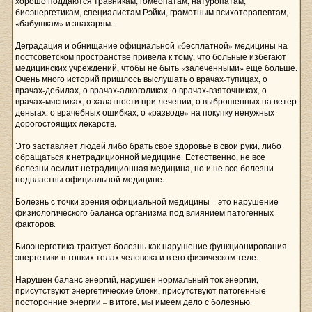
хорошо поддаются травникам, гомеопатам, натуропатам,
биоэнергетикам, специалистам Рэйки, грамотным психотерапевтам,
«бабушкам» и знахарям.
Деградация и обнищание официальной «бесплатной» медицины на
постсоветском пространстве привела к тому, что больные избегают
медицинских учреждений, чтобы не быть «залеченными» еще больше.
Очень много историй пришлось выслушать о врачах-тупицах, о
врачах-дебилах, о врачах-алкоголиках, о врачах-взяточниках, о
врачах-мясниках, о халатности при лечении, о выброшенных на ветер
деньгах, о врачебных ошибках, о «разводе» на покупку ненужных
дорогостоящих лекарств.
Это заставляет людей либо брать свое здоровье в свои руки, либо
обращаться к нетрадиционной медицине. Естественно, не все
болезни осилит нетрадиционная медицина, но и не все болезни
подвластны официальной медицине.
Болезнь с точки зрения официальной медицины – это нарушение
физиологического баланса организма под влиянием патогенных
факторов.
Биоэнергетика трактует болезнь как нарушение функционирования
энергетики в тонких телах человека и в его физическом теле.
Нарушен баланс энергий, нарушен нормальный ток энергии,
присутствуют энергетические блоки, присутствуют патогенные
посторонние энергии – в итоге, мы имеем дело с болезнью.