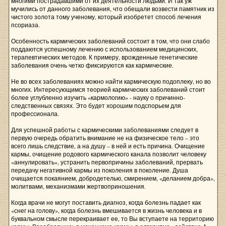
многими пострадавшими от их деятельности людьми. И так уж
мучились от данного заболевания, что обещали возвести памятник из
чистого золота тому ученому, который изобретет способ лечения
псориаза.
Особенность кармических заболеваний состоит в том, что они слабо
поддаются успешному лечению с использованием медицинских,
терапевтических методов. К примеру, врожденные генетические
заболевания очень четко фиксируются как кармические.
Не во всех заболеваниях можно найти кармическую подоплеку, но во
многих. Интересующимся теорией кармических заболеваний стоит
более углубленно изучить «кармологию» - науку о причинно-
следственных связях. Это будет хорошим подспорьем для
профессионала.
Для успешной работы с кармическими заболеваниями следует в
первую очередь обратить внимание не на физическое тело – это
всего лишь следствие, а на душу – в ней и есть причина. Очищение
кармы, очищение родового кармического канала позволит человеку
«аннулировать», устранить первопричины заболеваний, прервать
передачу негативной кармы из поколения в поколение. Душа
очищается покаянием, добродетелью, смирением, «деланием добра»,
молитвами, механизмами жертвоприношения.
Когда врачи не могут поставить диагноз, когда болезнь падает как
«снег на голову», когда болезнь вмешивается в жизнь человека и в
буквальном смысле перекраивает ее, то Вы вступаете на территорию