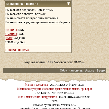
Ваши права в разделе
Вы
можете
создавать новые темы
Вы
можете
отвечать в темах
Вы
не можете
прикреплять вложения
Вы
не можете
редактировать свои сообщения
BB коды
Вкл.
Смайлы
Вкл.
[IMG]
код
Вкл.
HTML код
Вкл.
Правила форума
Текущее время:
13:19
. Часовой пояс GMT +4.
Обратная связь
-
Архив
-
Вверх
Магия и эзотерика
- ASTARTA.SU © 2004-2026
Магические услуги: любовная практическая магия, приворот
- ASTARTA.INFO © 2006-2026
Маг и магические инструменты
- EZOTERIK.COM © 2008-
2026
Powered by vBulletin® Version 3.8.7
Copyright ©2000 - 2026, vBulletin Solutions, Inc. Перевод: