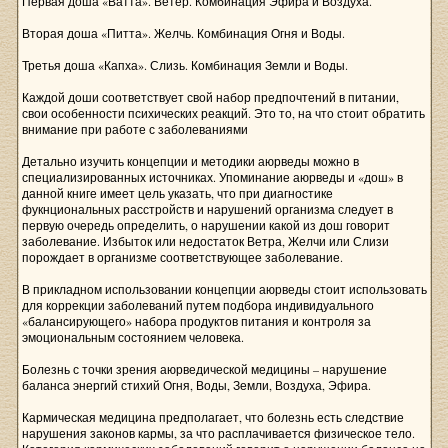
Первая доша «Ватта». Ветер. Комбинация Эфира и Воздуха.
Вторая доша «Питта». Желчь. Комбинация Огня и Воды.
Третья доша «Капха». Слизь. Комбинация Земли и Воды.
Каждой доши соответствует свой набор предпочтений в питании,
свои особенности психических реакций. Это то, на что стоит обратить
внимание при работе с заболеваниями
Детально изучить концепции и методики аюрведы можно в
специализированных источниках. Упоминание аюрведы и «дош» в
данной книге имеет цель указать, что при диагностике
фукнциональных расстройств и нарушений организма следует в
первую очередь определить, о нарушении какой из дош говорит
заболевание. Избыток или недостаток Ветра, Желчи или Слизи
порождает в организме соответствующее заболевание.
В прикладном использовании концепции аюрведы стоит использовать
для коррекции заболеваний путем подбора индивидуального
«балансирующего» набора продуктов питания и контроля за
эмоциональным состоянием человека.
Болезнь с точки зрения аюрведической медицины – нарушение
баланса энергий стихий Огня, Воды, Земли, Воздуха, Эфира.
Кармическая медицина предполагает, что болезнь есть следствие
нарушения законов кармы, за что расплачивается физическое тело.