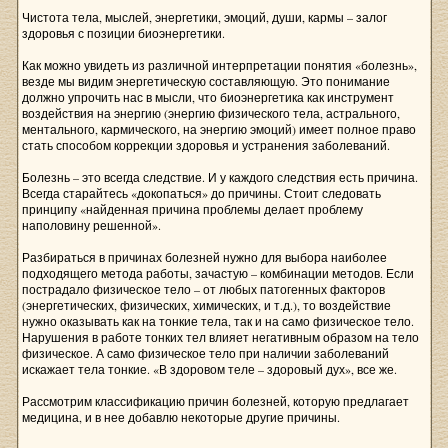
Чистота тела, мыслей, энергетики, эмоций, души, кармы – залог
здоровья с позиции биоэнергетики.
Как можно увидеть из различной интерпретации понятия «болезнь»,
везде мы видим энергетическую составляющую. Это понимание
должно упрочить нас в мысли, что биоэнергетика как инструмент
воздействия на энергию (энергию физического тела, астрального,
ментального, кармического, на энергию эмоций) имеет полное право
стать способом коррекции здоровья и устранения заболеваний.
Болезнь – это всегда следствие. И у каждого следствия есть причина.
Всегда старайтесь «докопаться» до причины. Стоит следовать
принципу «найденная причина проблемы делает проблему
наполовину решенной».
Разбираться в причинах болезней нужно для выбора наиболее
подходящего метода работы, зачастую – комбинации методов. Если
пострадало физическое тело – от любых патогенных факторов
(энергетических, физических, химических, и т.д.), то воздействие
нужно оказывать как на тонкие тела, так и на само физическое тело.
Нарушения в работе тонких тел влияет негативным образом на тело
физическое. А само физическое тело при наличии заболеваний
искажает тела тонкие. «В здоровом теле – здоровый дух», все же.
Рассмотрим классификацию причин болезней, которую предлагает
медицина, и в нее добавлю некоторые другие причины.