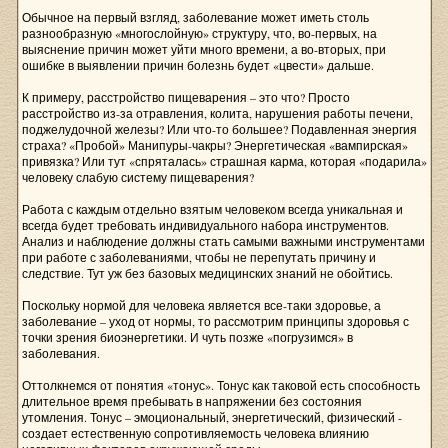
Обычное на первый взгляд, заболевание может иметь столь
разнообразную «многослойную» структуру, что, во-первых, на
выяснение причин может уйти много времени, а во-вторых, при
ошибке в выявлении причин болезнь будет «цвести» дальше.
К примеру, расстройство пищеварения – это что? Просто
расстройство из-за отравления, колита, нарушения работы печени,
поджелудочной железы? Или что-то большее? Подавленная энергия
страха? «Пробой» Манипуры-чакры? Энергетическая «вампирская»
привязка? Или тут «спряталась» страшная карма, которая «подарила»
человеку слабую систему пищеварения?
Работа с каждым отдельно взятым человеком всегда уникальная и
всегда будет требовать индивидуального набора инструментов.
Анализ и наблюдение должны стать самыми важными инструментами
при работе с заболеваниями, чтобы не перепутать причину и
следствие. Тут уж без базовых медицинских знаний не обойтись.
Поскольку нормой для человека является все-таки здоровье, а
заболевание – уход от нормы, то рассмотрим принципы здоровья с
точки зрения биоэнергетики. И чуть позже «погрузимся» в
заболевания.
Оттолкнемся от понятия «тонус». Тонус как таковой есть способность
длительное время пребывать в напряжении без состояния
утомления. Тонус – эмоциональный, энергетический, физический -
создает естественную сопротивляемость человека влиянию