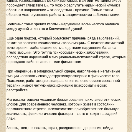
кармы. Разобравшись в механизме кармы, в алгоритме «действие А
порождает следствие Б», то можно распутать кармический клубок в
обратном направлении – от следствия к причине. Только таким
образом можно успешно работать с кармическими заболеваниями.
Болезнь с точки зрения кармы – нарушение Космического баланса
между душой человека и Космической душой.
Еще один подход, который объясняет причины ряда заболеваний,
лежит в плоскости взаимосвязи «тело-эмоции». С психосоматической
точки зрения, заболевания есть следствием нарушения баланса
«тело-эмоции». Это группа психосоматических заболеваний,
последствия нарушений в эмоционально-психической сфере, которые
порождают заболевания в теле физическом.
При «перегибе» в эмоциональной сфере, накопленные негативные
эмоции «сливают» свою деструктивную энергию в физическое тело.
Психологи, работающие в направлении телесно-ориентированной
терапии, имеют четкую классификацию психосоматических
расстройств.
Мы рассматривали механизм формирования психо-энергетических
блоков. Для современного человека, который живет в состоянии
перманентного стресса, психосоматика приобретает все большую
значимость, физиологические факторы– часто отходят на задний
план.
Злость, гнев, ненависть, страх, раздражение, депрессия, обида,