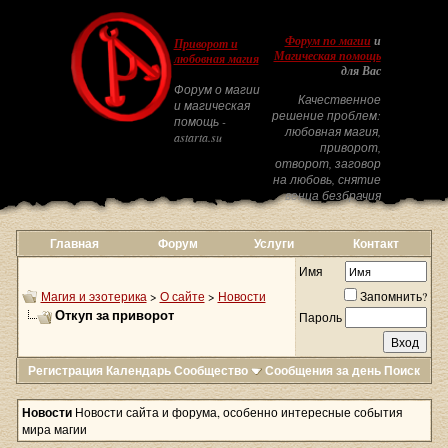
Форум по магии
и
Приворот и
Магическая помощь
любовная магия
для Вас
Форум о магии
Качественное
и магическая
решение проблем:
помощь -
любовная магия,
astarta.su
приворот,
отворот, заговор
на любовь, снятие
венца безбрачия
Главная
Форум
Услуги
Контакт
Имя
Магия и эзотерика
>
О сайте
>
Новости
Запомнить?
Откуп за приворот
Пароль
Регистрация
Календарь
Сообщество
Сообщения за день
Поиск
Новости
Новости сайта и форума, особенно интересные события
мира магии