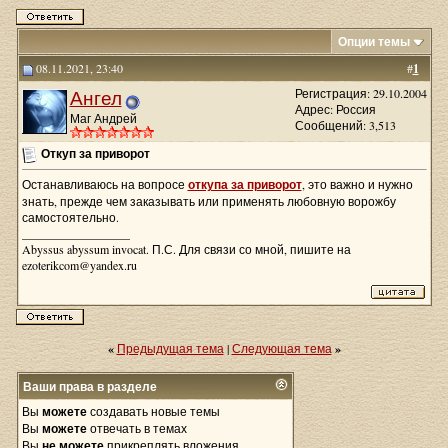
Опции темы
08.11.2021, 23:40
#
1
Ангел
Регистрация: 29.10.2004
Адрес: Россия
Маг Андрей
Сообщений: 3,513
Откуп за приворот
Останавливаюсь на вопросе
откупа за приворот
, это важно и нужно
знать, прежде чем заказывать или применять любовную ворожбу
самостоятельно.
__________________
Abyssus abyssum invocat. П.С. Для связи со мной, пишите на
ezoterikcom@yandex.ru
«
Предыдущая тема
|
Следующая тема
»
Ваши права в разделе
Вы
можете
создавать новые темы
Вы
можете
отвечать в темах
Вы
не можете
прикреплять вложения