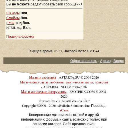
Вы
не можете
редактировать свои сообщения
BB коды
Вкл.
Смайлы
Вкл.
[IMG]
код
Вкл.
HTML код
Вкл.
Правила форума
Текущее время:
05:33
. Часовой пояс GMT +4.
Обратная связь
-
Архив
-
Вверх
Магия и эзотерика
- ASTARTA.SU © 2004-2026
Магические услуги: любовная практическая магия, приворот
- ASTARTA.INFO © 2006-2026
Маг и магические инструменты
- EZOTERIK.COM © 2008-
2026
Powered by vBulletin® Version 3.8.7
Copyright ©2000 - 2026, vBulletin Solutions, Inc. Перевод:
zCarot
Копирование материалов, статей и другой
информации с форума и сайта возможно только при
согласии авторов. Сайт предназначен