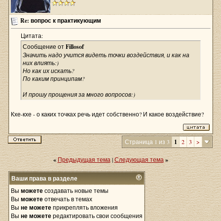
Re: вопрос к практикующим
Цитата:
Сообщение от
Fillosof
Значить надо учится видеть точки воздействия, и как на
них влиять:)
Но как их искать?
По каким принципам?
И прошу прощения за много вопросов:)
Кхе-кхе - о каких точках речь идет собственно? И какое воздействие?
Страница 1 из 3
1
2
3
>
«
Предыдущая тема
|
Следующая тема
»
Ваши права в разделе
Вы
можете
создавать новые темы
Вы
можете
отвечать в темах
Вы
не можете
прикреплять вложения
Вы
не можете
редактировать свои сообщения