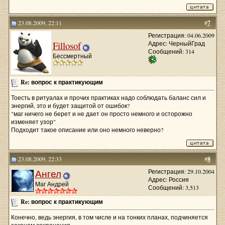
23.08.2009, 22:11
#
7
Регистрация: 04.06.2009
Fillosof
Адрес: ЧерныйГрад
Сообщений: 314
Бессмертный
Re: вопрос к практикующим
Тоесть в ритуалах и прочих практиках надо соблюдать баланс сил и
энергий, это и будет защитой от ошибок?
"маг ничего не берет и не дает он просто немного и осторожно
изменяет узор"
Подходит такое описание или оно немного неверно?
23.08.2009, 22:33
#
8
Ангел
Регистрация: 29.10.2004
Адрес: Россия
Маг Андрей
Сообщений: 3,513
Re: вопрос к практикующим
Конечно, ведь энергия, в том числе и на тонких планах, подчиняется