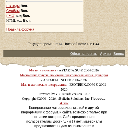
BB коды
Вкл.
Смайлы
Вкл.
[IMG]
код
Вкл.
HTML код
Вкл.
Правила форума
Текущее время:
19:14
. Часовой пояс GMT +4.
Обратная связь
-
Архив
-
Вверх
Магия и эзотерика
- ASTARTA.SU © 2004-2026
Магические услуги: любовная практическая магия, приворот
- ASTARTA.INFO © 2006-2026
Маг и магические инструменты
- EZOTERIK.COM © 2008-
2026
Powered by vBulletin® Version 3.8.7
Copyright ©2000 - 2026, vBulletin Solutions, Inc. Перевод:
zCarot
Копирование материалов, статей и другой
информации с форума и сайта возможно только при
согласии авторов. Сайт предназначен
пользователям, достигшим 18 лет, материалы
предназначены для ознакомления в