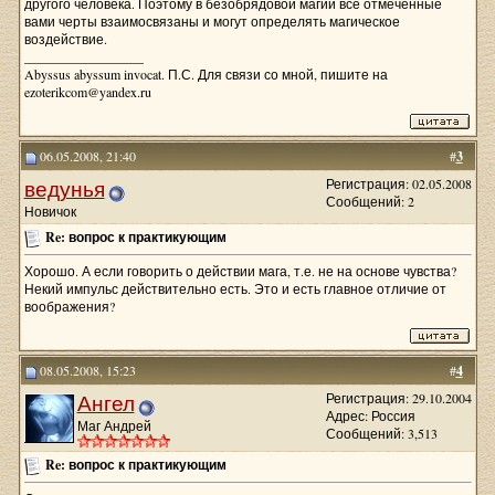
другого человека. Поэтому в безобрядовой магии все отмеченные
вами черты взаимосвязаны и могут определять магическое
воздействие.
__________________
Abyssus abyssum invocat. П.С. Для связи со мной, пишите на
ezoterikcom@yandex.ru
06.05.2008, 21:40
#
3
ведунья
Регистрация: 02.05.2008
Сообщений: 2
Новичок
Re: вопрос к практикующим
Хорошо. А если говорить о действии мага, т.е. не на основе чувства?
Некий импульс действительно есть. Это и есть главное отличие от
воображения?
08.05.2008, 15:23
#
4
Ангел
Регистрация: 29.10.2004
Адрес: Россия
Маг Андрей
Сообщений: 3,513
Re: вопрос к практикующим