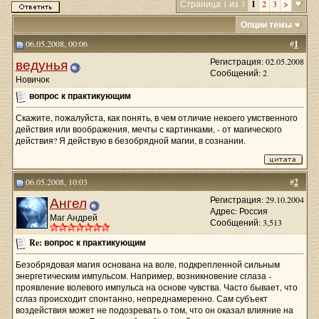
Страница 1 из 3
1
2
3
>
Опции темы
06.05.2008, 00:06
#
1
ведунья
Регистрация: 02.05.2008
Сообщений: 2
Новичок
вопрос к практикующим
Скажите, пожалуйста, как понять, в чем отличие некоего умственного
действия или воображения, мечты с картинками, - от магического
действия? Я действую в безобрядной магии, в сознании.
06.05.2008, 10:03
#
2
Ангел
Регистрация: 29.10.2004
Адрес: Россия
Маг Андрей
Сообщений: 3,513
Re: вопрос к практикующим
Безобрядовая магия основана на воле, подкрепленной сильным
энергетическим импульсом. Например, возникновение сглаза -
проявление волевого импульса на основе чувства. Часто бывает, что
сглаз происходит спонтанно, непреднамеренно. Сам субъект
воздействия может не подозревать о том, что он оказал влияние на