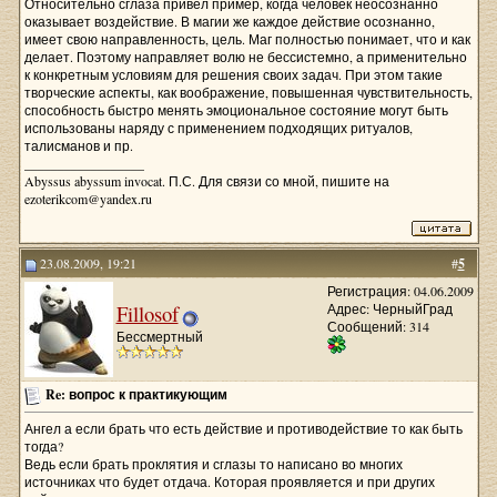
Относительно сглаза привел пример, когда человек неосознанно
оказывает воздействие. В магии же каждое действие осознанно,
имеет свою направленность, цель. Маг полностью понимает, что и как
делает. Поэтому направляет волю не бессистемно, а применительно
к конкретным условиям для решения своих задач. При этом такие
творческие аспекты, как воображение, повышенная чувствительность,
способность быстро менять эмоциональное состояние могут быть
использованы наряду с применением подходящих ритуалов,
талисманов и пр.
__________________
Abyssus abyssum invocat. П.С. Для связи со мной, пишите на
ezoterikcom@yandex.ru
23.08.2009, 19:21
#
5
Регистрация: 04.06.2009
Fillosof
Адрес: ЧерныйГрад
Сообщений: 314
Бессмертный
Re: вопрос к практикующим
Ангел а если брать что есть действие и противодействие то как быть
тогда?
Ведь если брать проклятия и сглазы то написано во многих
источниках что будет отдача. Которая проявляется и при других