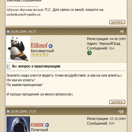
законам сохранения.
__________________
Abyssus abyssum invocat. П.С. Для связи со мной, пишите на
ezoterikcom@yandex.ru
24.08.2009, 00:37
#
9
Регистрация: 04.06.2009
Fillosof
Адрес: ЧерныйГрад
Сообщений: 314
Бессмертный
Re: вопрос к практикующим
Значить надо учится видеть точки воздействия, и как на них влиять:)
Но как их искать?
По каким принципам?
И прошу прощения за много вопросов:)
24.08.2009, 15:53
#
10
Регистрация: 25.10.2005
roninr
Сообщений: 219
Почетный