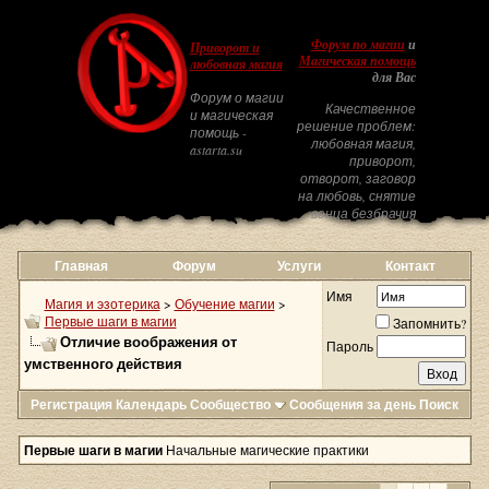
Форум по магии
и
Приворот и
Магическая помощь
любовная магия
для Вас
Форум о магии
Качественное
и магическая
решение проблем:
помощь -
любовная магия,
astarta.su
приворот,
отворот, заговор
на любовь, снятие
венца безбрачия
Главная
Форум
Услуги
Контакт
Имя
Магия и эзотерика
>
Обучение магии
>
Первые шаги в магии
Запомнить?
Отличие воображения от
Пароль
умственного действия
Регистрация
Календарь
Сообщество
Сообщения за день
Поиск
Первые шаги в магии
Начальные магические практики