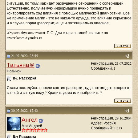
ситуации, по тому, как идет разрушение отношений с соперницей.
Естественно, получаемую информацию нужно проверять и
контролировать ход влияния с помощью магической диагностики. Все
же применение магии - это не какая-то ерунда, это влияние серьезное
и в случае порчи (рассорки) еще и потенциально опасное.
__________________
Abyssus abyssum invocat. П.С. Для связи со мной, пишите на
ezoterikcom@yandex.ru
21.07.2022, 23:55
#
3
Татьяна@
Регистрация: 21.07.2022
Сообщений: 1
Новичок
Re: Рассорка
Скажи пожалуйста, после снятия рассорки , куда потом деть окорок от
свечей и святую воду ? Хранить дома или выбросить ?
30.07.2022, 12:43
#
4
Ангел
Регистрация: 29.10.2004
Адрес: Россия
Маг Андрей
Сообщений: 3,513
Re: Рассорка