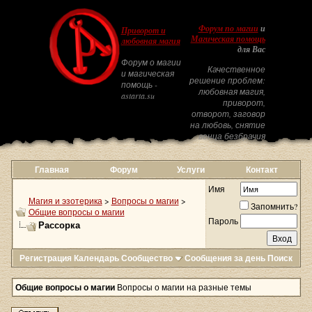
Форум по магии
и
Приворот и
Магическая помощь
любовная магия
для Вас
Форум о магии
Качественное
и магическая
решение проблем:
помощь -
любовная магия,
astarta.su
приворот,
отворот, заговор
на любовь, снятие
венца безбрачия
Главная
Форум
Услуги
Контакт
Имя
Магия и эзотерика
>
Вопросы о магии
>
Запомнить?
Общие вопросы о магии
Пароль
Рассорка
Регистрация
Календарь
Сообщество
Сообщения за день
Поиск
Общие вопросы о магии
Вопросы о магии на разные темы