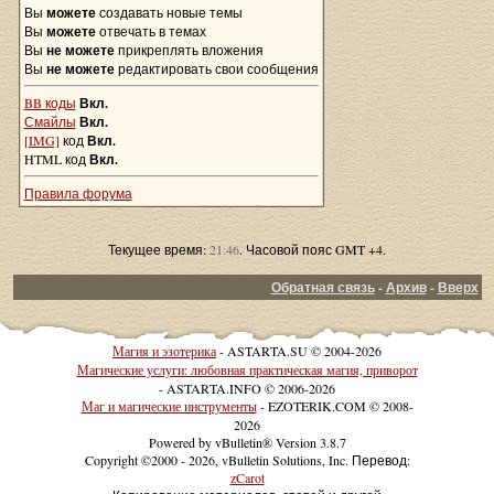
Вы
можете
создавать новые темы
Вы
можете
отвечать в темах
Вы
не можете
прикреплять вложения
Вы
не можете
редактировать свои сообщения
BB коды
Вкл.
Смайлы
Вкл.
[IMG]
код
Вкл.
HTML код
Вкл.
Правила форума
Текущее время:
21:46
. Часовой пояс GMT +4.
Обратная связь
-
Архив
-
Вверх
Магия и эзотерика
- ASTARTA.SU © 2004-2026
Магические услуги: любовная практическая магия, приворот
- ASTARTA.INFO © 2006-2026
Маг и магические инструменты
- EZOTERIK.COM © 2008-
2026
Powered by vBulletin® Version 3.8.7
Copyright ©2000 - 2026, vBulletin Solutions, Inc. Перевод:
zCarot