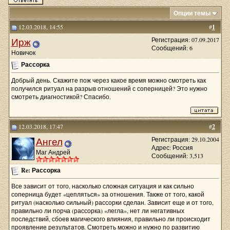
Опции темы
12.03.2018, 14:55
#
1
Ирж
Регистрация: 07.09.2017
Сообщений: 6
Новичок
Рассорка
Добрый день. Скажите пож через какое время можно смотреть как
получился ритуал на разрыв отношений с соперницей? Это нужно
смотреть диагностикой? Спасибо.
12.03.2018, 17:47
#
2
Ангел
Регистрация: 29.10.2004
Адрес: Россия
Маг Андрей
Сообщений: 3,513
Re: Рассорка
Все зависит от того, насколько сложная ситуация и как сильно
соперница будет «цепляться» за отношения. Также от того, какой
ритуал (насколько сильный) рассорки сделан. Зависит еще и от того,
правильно ли порча (рассорка) «легла», нет ли негативных
последствий, сбоев магического влияния, правильно ли происходит
проявление результатов. Смотреть можно и нужно по развитию