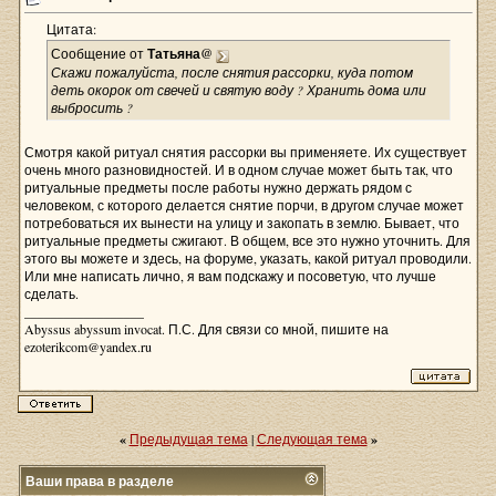
Цитата:
Сообщение от
Татьяна@
Скажи пожалуйста, после снятия рассорки, куда потом
деть окорок от свечей и святую воду ? Хранить дома или
выбросить ?
Смотря какой ритуал снятия рассорки вы применяете. Их существует
очень много разновидностей. И в одном случае может быть так, что
ритуальные предметы после работы нужно держать рядом с
человеком, с которого делается снятие порчи, в другом случае может
потребоваться их вынести на улицу и закопать в землю. Бывает, что
ритуальные предметы сжигают. В общем, все это нужно уточнить. Для
этого вы можете и здесь, на форуме, указать, какой ритуал проводили.
Или мне написать лично, я вам подскажу и посоветую, что лучше
сделать.
__________________
Abyssus abyssum invocat. П.С. Для связи со мной, пишите на
ezoterikcom@yandex.ru
«
Предыдущая тема
|
Следующая тема
»
Ваши права в разделе