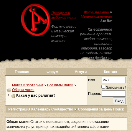
Форум по магии
и
Приворот и
Магическая помощь
любовная магия
для Вас
Форум о магии
Качественное
и магическая
решение проблем:
помощь -
любовная магия,
astarta.su
приворот,
отворот, заговор
на любовь, снятие
венца безбрачия
Главная
Форум
Услуги
Контакт
Имя
Магия и эзотерика
>
Все виды магии
>
Запомнить?
Общая магия
Пароль
Кaкaя у вaс рeлигия?
Регистрация
Календарь
Сообщество
Сообщения за день
Поиск
Общая магия
Статьи о непознанном, сведения по оказанию
магических услуг, принципах воздействий многих сфер магии