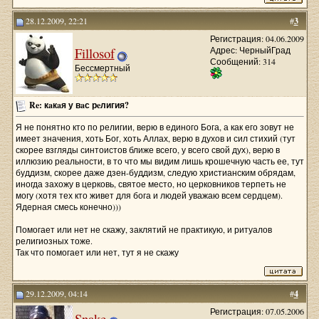
28.12.2009, 22:21
#
3
Регистрация: 04.06.2009
Fillosof
Адрес: ЧерныйГрад
Сообщений: 314
Бессмертный
Re: кaкaя у вaс рeлигия?
Я не понятно кто по религии, верю в единого Бога, а как его зовут не
имеет значения, хоть Бог, хоть Аллах, верю в духов и сил стихий (тут
скорее взгляды синтоистов ближе всего, у всего свой дух), верю в
иллюзию реальности, в то что мы видим лишь крошечную часть ее, тут
буддизм, скорее даже дзен-буддизм, следую христианским обрядам,
иногда захожу в церковь, святое место, но церковников терпеть не
могу (хотя тех кто живет для бога и людей уважаю всем сердцем).
Ядерная смесь конечно)))
Помогает или нет не скажу, заклятий не практикую, и ритуалов
религиозных тоже.
Так что помогает или нет, тут я не скажу
29.12.2009, 04:14
#
4
Регистрация: 07.05.2006
Snake