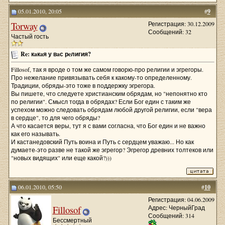
05.01.2010, 20:05
#
9
Torway
Регистрация: 30.12.2009
Сообщений: 32
Частый гость
Re: кaкaя у вaс рeлигия?
Fillosof, так я вроде о том же самом говорю-про религии и эгрегоры.
Про нежелание привязывать себя к какому-то определенному.
Традиции, обряды-это тоже в поддержку эгрегора.
Вы пишете, что следуете христианским обрядам, но "непонятно кто
по религии". Смысл тогда в обрядах? Если Бог един с таким же
успехом можно следовать обрядам любой другой религии, если "вера
в сердце", то для чего обряды?
А что касается веры, тут я с вами согласна, что Бог един и не важно
как его называть.
И кастанедовский Путь воина и Путь с сердцем уважаю... Но как
думаете-это разве не такой же эгрегор? Эгрегор древних толтеков или
"новых видящих" или еще какой?)))
06.01.2010, 05:50
#
10
Регистрация: 04.06.2009
Fillosof
Адрес: ЧерныйГрад
Сообщений: 314
Бессмертный