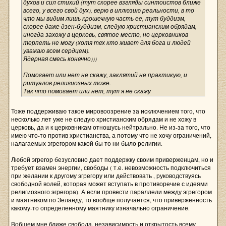
духов и сил стихий (тут скорее взгляды синтоистов ближе
всего, у всего свой дух), верю в иллюзию реальности, в то
что мы видим лишь крошечную часть ее, тут буддизм,
скорее даже дзен-буддизм, следую христианским обрядам,
иногда захожу в церковь, святое место, но церковников
терпеть не могу (хотя тех кто живет для бога и людей
уважаю всем сердцем).
Ядерная смесь конечно)))
Помогает или нет не скажу, заклятий не практикую, и
ритуалов религиозных тоже.
Так что помогает или нет, тут я не скажу
Тоже поддерживаю такое мировоозрение за исключением того, что
несколько лет уже не следую христианским обрядам и не хожу в
церковь, да и к церковникам отношусь нейтрально. Не из-за того, что
имею что-то против христианства, а потому что не хочу ограничений,
налагаемых эгрегором какой бы то ни было религии.
Любой эгрегор безусловно дает поддержку своим приверженцам, но и
требует взамен энергии, свободы ( т.е. невозможность подключиться
при желании к другому эгрегору или действовать , руководствуясь
свободной волей, которая может вступать в противоречие с идеями
религиозного эгрегора). А если провести параллели между эгрегором
и маятником по Зеланду, то вообще получается, что приверженность
какому-то определенному маятнику изначально ограничение.
Вобщем мне ближе свобода, независимость и открытость всему