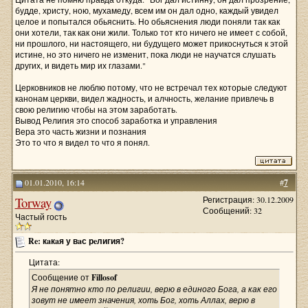
будде, христу, ною, мухамеду, всем им он дал одно, каждый увидел
целое и попытался обьяснить. Но обьяснения люди поняли так как
они хотели, так как они жили. Только тот кто ничего не имеет с собой,
ни прошлого, ни настоящего, ни будущего может прикоснуться к этой
истине, но это ничего не изменит, пока люди не научатся слушать
других, и видеть мир их глазами."
Церковников не люблю потому, что не встречал тех которые следуют
канонам церкви, видел жадность, и алчность, желание привлечь в
свою религию чтобы на этом заработать.
Вывод Религия это способ заработка и управления
Вера это часть жизни и познания
Это то что я видел то что я понял.
01.01.2010, 16:14
#
7
Torway
Регистрация: 30.12.2009
Сообщений: 32
Частый гость
Re: кaкaя у вaс рeлигия?
Цитата:
Сообщение от
Fillosof
Я не понятно кто по религии, верю в единого Бога, а как его
зовут не имеет значения, хоть Бог, хоть Аллах, верю в