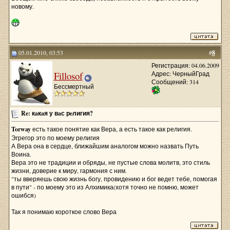
новому.
05.01.2010, 03:53
#
8
Регистрация: 04.06.2009
Fillosof
Адрес: ЧерныйГрад
Сообщений: 314
Бессмертный
Re: кaкaя у вaс рeлигия?
Torway
есть такое понятие как Вера, а есть такое как религия.
Эгрегор это по моему религия
А Вера она в сердце, ближайшим аналогом можно назвать Путь
Воина.
Вера это не традиции и обряды, не пустые слова молитв, это стиль
жизни, доверие к миру, гармония с ним.
"ты вверяешь свою жизнь богу, провидению и бог ведет тебе, помогая
в пути" - по моему это из Алхимика(хотя точно не помню, может
ошибся)
Так я понимаю короткое слово Вера