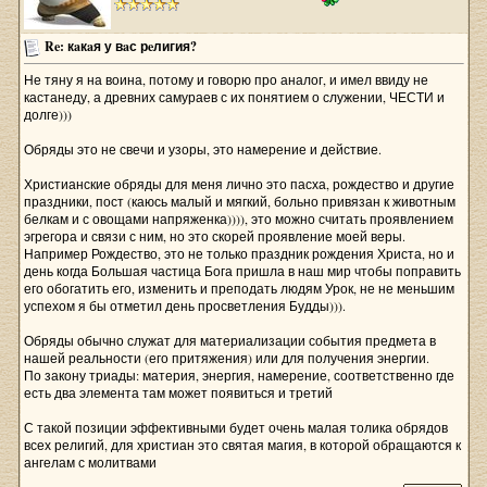
Re: кaкaя у вaс рeлигия?
Не тяну я на воина, потому и говорю про аналог, и имел ввиду не
кастанеду, а древних самураев с их понятием о служении, ЧЕСТИ и
долге)))
Обряды это не свечи и узоры, это намерение и действие.
Христианские обряды для меня лично это пасха, рождество и другие
праздники, пост (каюсь малый и мягкий, больно привязан к животным
белкам и с овощами напряженка)))), это можно считать проявлением
эгрегора и связи с ним, но это скорей проявление моей веры.
Например Рождество, это не только праздник рождения Христа, но и
день когда Большая частица Бога пришла в наш мир чтобы поправить
его обогатить его, изменить и преподать людям Урок, не не меньшим
успехом я бы отметил день просветления Будды))).
Обряды обычно служат для материализации события предмета в
нашей реальности (его притяжения) или для получения энергии.
По закону триады: материя, энергия, намерение, соответственно где
есть два элемента там может появиться и третий
С такой позиции эффективными будет очень малая толика обрядов
всех религий, для христиан это святая магия, в которой обращаются к
ангелам с молитвами