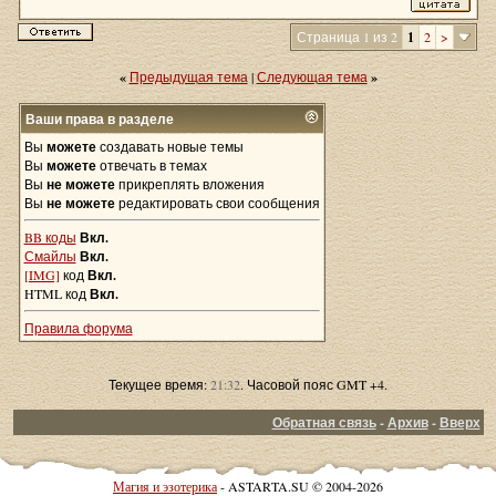
Страница 1 из 2
1
2
>
«
Предыдущая тема
|
Следующая тема
»
Ваши права в разделе
Вы
можете
создавать новые темы
Вы
можете
отвечать в темах
Вы
не можете
прикреплять вложения
Вы
не можете
редактировать свои сообщения
BB коды
Вкл.
Смайлы
Вкл.
[IMG]
код
Вкл.
HTML код
Вкл.
Правила форума
Текущее время:
21:32
. Часовой пояс GMT +4.
Обратная связь
-
Архив
-
Вверх
Магия и эзотерика
- ASTARTA.SU © 2004-2026