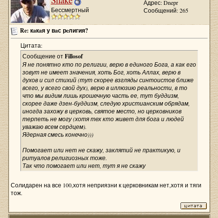
Адрес: Dnepr
Бессмертный
Сообщений: 265
Re: кaкaя у вaс рeлигия?
Цитата:
Сообщение от
Fillosof
Я не понятно кто по религии, верю в единого Бога, а как его
зовут не имеет значения, хоть Бог, хоть Аллах, верю в
духов и сил стихий (тут скорее взгляды синтоистов ближе
всего, у всего свой дух), верю в иллюзию реальности, в то
что мы видим лишь крошечную часть ее, тут буддизм,
скорее даже дзен-буддизм, следую христианским обрядам,
иногда захожу в церковь, святое место, но церковников
терпеть не могу (хотя тех кто живет для бога и людей
уважаю всем сердцем).
Ядерная смесь конечно)))
Помогает или нет не скажу, заклятий не практикую, и
ритуалов религиозных тоже.
Так что помогает или нет, тут я не скажу
Солидарен на все 100,хотя неприязни к церковникам нет,хотя и тяги
тож.