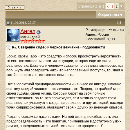
Страница 2 из 2
<
1
2
Опции темы
11.04.2014, 22:37
#
11
Ангел
Регистрация: 29.10.2004
Адрес: Россия
Маг Андрей
Сообщений: 3,513
Re: Сведение судеб и черное венчание - подробности
Борис, карты Таро – это средство и способ просмотреть вероятности,
то есть возможность развития ситуации, которая еще не стала
реальностью. Даже если человеку суждено по результатам просмотра
погибнуть или совершить какой-то непоправимый поступок, то, зная о
такой перспективе, все можно поменять.
Нет абсолютной предопределенности и не было ее никогда. Именно
поэтому каждый человек – это личность, это Творец, по крайней мере,
своей судьбы, своей жизни. Который берет на себя полную
ответственность за то, что происходит, сам активно создает свою
реальность и участвует в создании реальности других людей, находит
точки соприкосновения, обогащает себя и других жизненным опытом.
Рада, не совсем согласен с вами. На мой взгляд, неизбежность или
предопределенность – это понятия, применимые в достаточно узких
рамках, определяемых логикой тех или иных процессов. Я