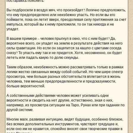
постараюсь пояснить.
Вы подбросили в воздух мяч, что произойдет? Логично предположить,
что ему предопределено или неизбежно упасть. Но если вы его
поймаете, пока он летит вверх, преодолевая силу притяжения за счет
импульса, который вы к нему приложили, то он так никогда и не
упадет.
В вашем примере – человек прыгнул в окно, что с ним будет? Да,
вероятнее всего, он упадет на землю в результате действия на него
силы гравитации. Но если он зацепится за кашпо с цветами соседа
снизу? То упасть ему так и не придется. Хотя, несомненно, он будет
лететь или падать какую-то долю секунды.
Таким образом, неизбежность можно рассматривать только в рамках
логики жестко связанных между собой событий. Но чем шире спектр
просмотра, чем больше разных обстоятельств вплетается в жизнь
человека, тем меньше предопределенности и предсказуемости,
больше вероятностей.
А собственными действиями человек может усиливать одни
вероятности и сводить на нет другие, естественно, зная о них,
например, из просмотра ситуации на Таро, Рунах или при гадании по
другой системе.
Многие маги, развивая интуицию, видят будущее, особенно близкое,
без всяких дополнительных инструментов, чувствуют грядущее и,
если оно им не нравится, спокойно вносят свои творческие правки в