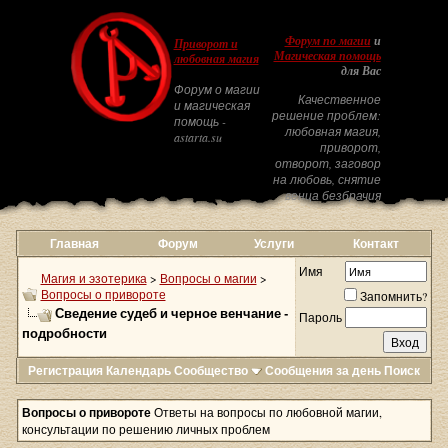
Форум по магии
и
Приворот и
Магическая помощь
любовная магия
для Вас
Форум о магии
Качественное
и магическая
решение проблем:
помощь -
любовная магия,
astarta.su
приворот,
отворот, заговор
на любовь, снятие
венца безбрачия
Главная
Форум
Услуги
Контакт
Имя
Магия и эзотерика
>
Вопросы о магии
>
Вопросы о привороте
Запомнить?
Сведение судеб и черное венчание -
Пароль
подробности
Регистрация
Календарь
Сообщество
Сообщения за день
Поиск
Вопросы о привороте
Ответы на вопросы по любовной магии,
консультации по решению личных проблем