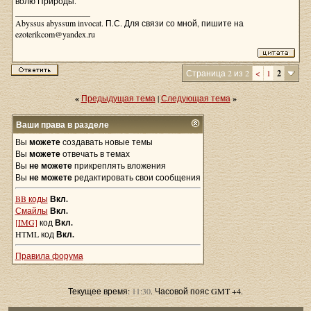
волю Природы.
__________________
Abyssus abyssum invocat. П.С. Для связи со мной, пишите на
ezoterikcom@yandex.ru
Страница 2 из 2
<
1
2
«
Предыдущая тема
|
Следующая тема
»
Ваши права в разделе
Вы
можете
создавать новые темы
Вы
можете
отвечать в темах
Вы
не можете
прикреплять вложения
Вы
не можете
редактировать свои сообщения
BB коды
Вкл.
Смайлы
Вкл.
[IMG]
код
Вкл.
HTML код
Вкл.
Правила форума
Текущее время:
11:30
. Часовой пояс GMT +4.