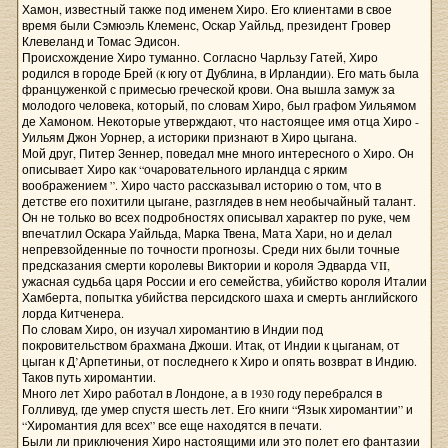
Хамон, известный также под именем Хиро. Его клиентами в свое
время были Сэмюэль Клеменс, Оскар Уайльд, президент Гровер
Клевеланд и Томас Эдисон.
Происхождение Хиро туманно. Согласно Чарльзу Гатей, Хиро
родился в городе Брей (к югу от Дублина, в Ирландии). Его мать была
француженкой с примесью греческой крови. Она вышла замуж за
молодого человека, который, по словам Хиро, был графом Уильямом
де Хамоном. Некоторые утверждают, что настоящее имя отца Хиро -
Уильям Джон Уорнер, а историки признают в Хиро цыгана.
Мой друг, Питер Зеннер, поведал мне много интересного о Хиро. Он
описывает Хиро как “очаровательного ирландца с ярким
воображением ”. Хиро часто рассказывал историю о том, что в
детстве его похитили цыгане, разглядев в нем необычайный талант.
Он не только во всех подробностях описывал характер по руке, чем
впечатлил Оскара Уайльда, Марка Твена, Мата Хари, но и делал
непревзойденные по точности прогнозы. Среди них были точные
предсказания смерти королевы Виктории и короля Эдварда VII,
ужасная судьба царя России и его семейства, убийство короля Италии
Хамберта, попытка убийства персидского шаха и смерть английского
лорда Китченера.
По словам Хиро, он изучал хиромантию в Индии под
покровительством брахмана Джоши. Итак, от Индии к цыганам, от
цыган к Д’Арпетиньи, от последнего к Хиро и опять возврат в Индию.
Таков путь хиромантии.
Много лет Хиро работал в Лондоне, а в 1930 году перебрался в
Голливуд, где умер спустя шесть лет. Его книги “Язык хиромантии” и
“Хиромантия для всех” все еще находятся в печати.
Были ли приключения Хиро настоящими или это полет его фантазии