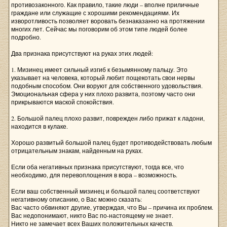
противозаконного. Как правило, такие люди – вполне приличные
граждане или служащие с хорошими рекомендациями. Их
изворотливость позволяет воровать безнаказанно на протяжении
многих лет. Сейчас мы поговорим об этом типе людей более
подробно.
Два признака присутствуют на руках этих людей:
1. Мизинец имеет сильный изгиб к безымянному пальцу. Это
указывает на человека, который любит пощекотать свои нервы
подобным способом. Они воруют для собственного удовольствия.
Эмоциональная сфера у них плохо развита, поэтому часто они
прикрываются маской спокойствия.
2. Большой палец плохо развит, поврежден либо прижат к ладони,
находится в кулаке.
Хорошо развитый большой палец будет противодействовать любым
отрицательным знакам, найденным на руках.
Если оба негативных признака присутствуют, тогда все, что
необходимо, для перевоплощения в вора – возможность.
Если ваш собственный мизинец и большой палец соответствуют
негативному описанию, о Вас можно сказать:
Вас часто обвиняют другие, утверждая, что Вы – причина их проблем.
Вас недопонимают, никто Вас по-настоящему не знает.
Никто не замечает всех Ваших положительных качеств.