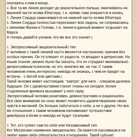
опускаясь к ним в конце.
4. Все та же линия доходит до указательного пальца, оканчиваясь на
верхней части холма Юпитера, т.е. прямо-таки упирается в палец.
5. Линия Сердца заканчивается на нижней части холма Юпитера
6. Линия Сердца полностью пересекает всю ладонь, не соприкасаясь
с линиями Жизни и Головы, т.е. линия в данный момент отдыхает на
Марсе.
А теперь давайте узнаем, что же все это значит;)
1. Экспрессивный (выразительный) тип.
У человека с такой линией часто меняется настроение, причем без
особых причин. Он то пляшет от радости, то впадает в депрессию. На
языке психов ;)можно было бы сказать, что он страдает маниакально-
депрессивным психозом, но это, конечно же, не так. С таким
человеком очень интересно: никогда не знаешь, с чем он придет на
встречу – с битой или цветами:)
Такой человек живет настоящим, “завтра” для него – слишком далекое
будущее. Он с удовольствием строит планы на сегодня, более
отдаленные времена вызывают у него скуку.
Экспрессивный человек реактивен, демонстративен и рационален.
Все свое внимание он (она) может посвятить удовлетворению своих
чувств и желаний. Он больше заботиться о себе, а не о других. Но все
же отношения с таким человеком напоминают путешествие
дикобраза в бочке и никогда не будут тусклыми.
2. Тот, кто гуляет сам по себе или Независимый тип.
Кот Матроскин наименее эмоционален. Он кажется пассивным и не
любит каких-либо обязательств в отношениях. Такой субъект