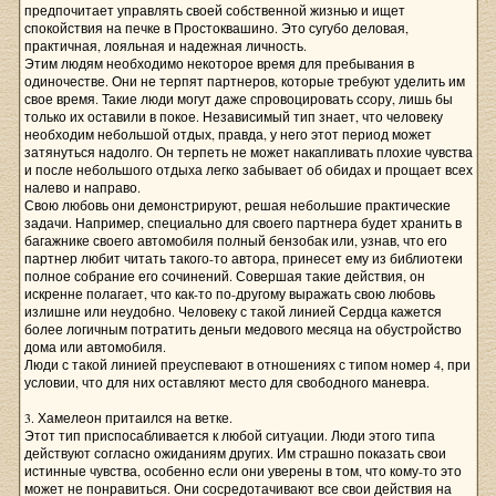
предпочитает управлять своей собственной жизнью и ищет
спокойствия на печке в Простоквашино. Это сугубо деловая,
практичная, лояльная и надежная личность.
Этим людям необходимо некоторое время для пребывания в
одиночестве. Они не терпят партнеров, которые требуют уделить им
свое время. Такие люди могут даже спровоцировать ссору, лишь бы
только их оставили в покое. Независимый тип знает, что человеку
необходим небольшой отдых, правда, у него этот период может
затянуться надолго. Он терпеть не может накапливать плохие чувства
и после небольшого отдыха легко забывает об обидах и прощает всех
налево и направо.
Свою любовь они демонстрируют, решая небольшие практические
задачи. Например, специально для своего партнера будет хранить в
багажнике своего автомобиля полный бензобак или, узнав, что его
партнер любит читать такого-то автора, принесет ему из библиотеки
полное собрание его сочинений. Совершая такие действия, он
искренне полагает, что как-то по-другому выражать свою любовь
излишне или неудобно. Человеку с такой линией Сердца кажется
более логичным потратить деньги медового месяца на обустройство
дома или автомобиля.
Люди с такой линией преуспевают в отношениях с типом номер 4, при
условии, что для них оставляют место для свободного маневра.
3. Хамелеон притаился на ветке.
Этот тип приспосабливается к любой ситуации. Люди этого типа
действуют согласно ожиданиям других. Им страшно показать свои
истинные чувства, особенно если они уверены в том, что кому-то это
может не понравиться. Они сосредотачивают все свои действия на