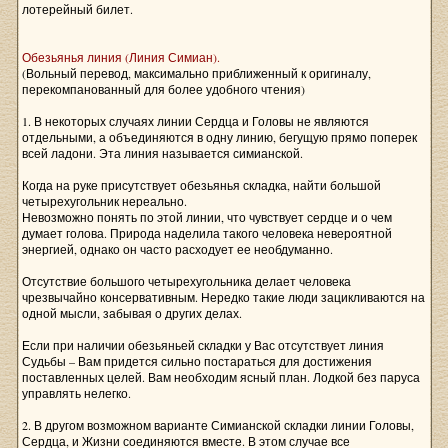
лотерейный билет.
Обезьянья линия (Линия Симиан).
(Вольный перевод, максимально приближенный к оригиналу,
перекомпанованный для более удобного чтения)
1. В некоторых случаях линии Сердца и Головы не являются
отдельными, а объединяются в одну линию, бегущую прямо поперек
всей ладони. Эта линия называется симианской.
Когда на руке присутствует обезьянья складка, найти большой
четырехугольник нереально.
Невозможно понять по этой линии, что чувствует сердце и о чем
думает голова. Природа наделила такого человека невероятной
энергией, однако он часто расходует ее необдуманно.
Отсутствие большого четырехугольника делает человека
чрезвычайно консервативным. Нередко такие люди зацикливаются на
одной мысли, забывая о других делах.
Если при наличии обезьяньей складки у Вас отсутствует линия
Судьбы – Вам придется сильно постараться для достижения
поставленных целей. Вам необходим ясный план. Лодкой без паруса
управлять нелегко.
2. В другом возможном варианте Симианской складки линии Головы,
Сердца, и Жизни соединяются вместе. В этом случае все