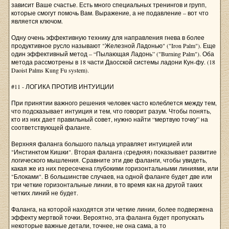
зависит Ваше счастье. Есть много специальных тренингов и групп,
которые смогут помочь Вам. Выражение, а не подавление – вот что
является ключом.
Одну очень эффективную технику для направления гнева в более
продуктивное русло называют "Железной Ладонью" ("Iron Palm"). Еще
один эффективный метод – “Пылающая Ладонь” ("Burning Palm"). Оба
метода рассмотрены в 18 части Даосской системы ладони Кун-фу. (18
Daoist Palms Kung Fu system).
#11 - ЛОГИКА ПРОТИВ ИНТУИЦИИ
При принятии важного решения человек часто колеблется между тем,
что подсказывает интуиция и тем, что говорит разум. Чтобы понять,
кто из них дает правильный совет, нужно найти “мертвую точку” на
соответствующей фаланге.
Верхняя фаланга большого пальца управляет интуицией или
"Инстинктом Кишки". Вторая фаланга (средняя) показывает развитие
логического мышления. Сравните эти две фаланги, чтобы увидеть,
какая же из них пересечена глубокими горизонтальными линиями, или
"Блоками". В большинстве случаев, на одной фаланге будет две или
три четкие горизонтальные линии, в то время как на другой таких
четких линий не будет.
Фаланга, на которой находятся эти четкие линии, более подвержена
эффекту мертвой точки. Вероятно, эта фаланга будет пропускать
некоторые важные детали, точнее, не она сама, а то