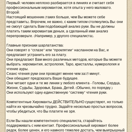
Первый: человек неплохо разбирается в линиях и считает себя
профессиональным хиромантом, хотя опыта у него маловато.
Второй:
Настоящий мошенник (таких больше, чем Вы можете себе
представить). Впрочем, не важно, с каким типом столкнулись Вы: они
не смогут сделать Вам подобающий анализ руки. Вы не должны
платить таким хиромантам деньги, а сделанный ими анализ
перепроверьте. (Например, у другого специалиста).
Главные признаки шарлатанства:
Они говорят о "сглазе" или "проклятии" насланном на Вас, и
предлагают устранить его за плату.
Они предлагают Вам много различных методов, которые Вы можете
выбрать: хиромантия, астрология, Таро, кристаллы, нумерология и
чтение ауры.
Сеанс чтения руки они проводят менее чем за15 минут.
Они обещают предсказать Ваше будущее.
Они читают одни и те же линии у любого клиента - Головы, Сердца,
Жизни, Судьбы, Здоровья, Брака, Детей. (Обычно, по порядку.)
Они используют одну-единственную "систему" чтения руки.
Компетентные Хироманты ДЕЙСТВИТЕЛЬНО существуют, но только
найти их чрезвычайно трудно. Задайте несколько простых вопросов,
чтобы убедиться, что Вы платите не зря.
Если Вы нашли компетентного специалиста, старайтесь
поддерживать с ним контакт. Профессиональный хиромант более
редок, более ценен, и его намного тяжелее достать, чем выигрышный