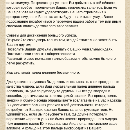
по максимуму. Потрясающих успехов Вы добьетесь в той области,
которая требует проявления Ваших творческих талантов. Если же
Ваша работа не будет удовлетворять Вашего стремления к
прекрасному, если Ваши таланты будут пылиться в углу, - Ваше
подсознание позаботиться о перемене вашей работы тем или иным
способом вплоть до тяжелого заболевания.
Советы для достижения большого успеха:
Открывайте свою дверь только тем, кто действительно хочет быть
Вашим другом;
Позвольте Вашим друзьям узнавать о Ваших уникальных идеях;
Покажите свои таланты общественности.
Развивайте свое искусство таким образом, чтобы можно было его
легко раскрутить.
Указательный палец длиннее безымянного.
Для достижения успеха Вы должны использовать свои врожденные
качества лидера. Если Ваш указательный палец длиннее пальца
Аполлона, Вы умело руководите другими. Вы всегда впереди и
способны достичь самых великих целей в жизни. Вы прямы, полны
энергии и обычно всегда оправдываете возлагаемые на Вас надежды.
Вы достигнете больших успехов в той деятельности, которая
потребует от Вас приложения Ваших таланов руководителя. Не
удивляйтесь, если Вы преуспеете там, где другие потерпели
поражение – просто у них не было качеств прирожденного лидера.
Чем длиннее палец Юпитера пальца Аполлона, тем сильнее ваше
влияние. А кольцо на этом пальце высвободит из Вашего