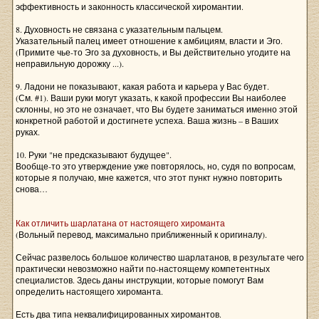
эффективность и законность классической хиромантии.
8. Духовность не связана с указательным пальцем.
Указательный палец имеет отношение к амбициям, власти и Эго.
(Примите чье-то Эго за духовность, и Вы действительно угодите на
неправильную дорожку ...).
9. Ладони не показывают, какая работа и карьера у Вас будет.
(См. #1). Ваши руки могут указать, к какой профессии Вы наиболее
склонны, но это не означает, что Вы будете заниматься именно этой
конкретной работой и достигнете успеха. Ваша жизнь – в Ваших
руках.
10. Руки "не предсказывают будущее".
Вообще-то это утверждение уже повторялось, но, судя по вопросам,
которые я получаю, мне кажется, что этот пункт нужно повторить
снова…
Как отличить шарлатана от настоящего хироманта
(Вольный перевод, максимально приближенный к оригиналу).
Сейчас развелось большое количество шарлатанов, в результате чего
практически невозможно найти по-настоящему компетентных
специалистов. Здесь даны инструкции, которые помогут Вам
определить настоящего хироманта.
Есть два типа неквалифицированных хиромантов.