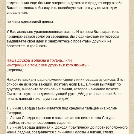
подсознания еще больше энергии лидерства и придаст веру в себя.
Вам не помешало бы изучить новейшую литературу по методам
управления.
Пальцы одинаковой длины.
У Вас довольно уравновешенная жизнь. И во всем Вы стараетесь
придерживаться золотой середины. Вы с одинаковым интересом
выдвигаете свои идеи и знакомитесь с проектами других и не
бросаетесь в крайности.
Наша дружба и опасна и трудна…или
Инструкция о том, с кем дружить и кого любить:)
(перевод)
Найдите вариант расположения своей линии сердца из списка. Этот
список не исчерпывающий, поэтому если Ваша линия выглядит по-
другому, выберите то описание линии, которое наиболее похоже.
Смотреть нужно на доминирующей руке.[Убедительная просьба не
читать данный текст с умным видом]
1. Линия Сердца заканчивается под средним пальцем (на холме
Сатурна) ;
2. Линия Сердца короткая и заканчивается ниже холма Сатурна
приблизительно посередине ладони;
3. Линия Сердца длинная и, доходя практически до противоположного
конца ладони, соединяется с линиями Головы и Жизни, слегка