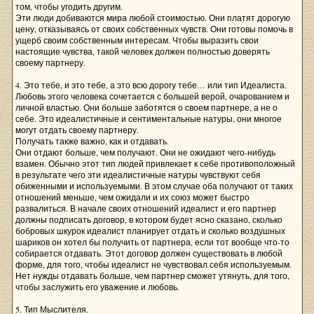
том, чтобы угодить другим.
Эти люди добиваются мира любой стоимостью. Они платят дорогую
цену, отказываясь от своих собственных чувств. Они готовы помочь в
ущерб своим собственным интересам. Чтобы выразить свои
настоящие чувства, такой человек должен полностью доверять
своему партнеру.
4. Это тебе, и это тебе, а это всю дорогу тебе… или тип Идеалиста.
Любовь этого человека сочетается с большей верой, очарованием и
личной властью. Они больше заботятся о своем партнере, а не о
себе. Это идеалистичные и сентиментальные натуры, они многое
могут отдать своему партнеру.
Получать также важно, как и отдавать.
Они отдают больше, чем получают. Они не ожидают чего-нибудь
взамен. Обычно этот тип людей привлекает к себе противоположный
в результате чего эти идеалистичные натуры чувствуют себя
обиженными и используемыми. В этом случае оба получают от таких
отношений меньше, чем ожидали и их союз может быстро
развалиться. В начале своих отношений идеалист и его партнер
должны подписать договор, в котором будет ясно сказано, сколько
бобровых шкурок идеалист планирует отдать и сколько воздушных
шариков он хотел бы получить от партнера, если тот вообще что-то
собирается отдавать. Этот договор должен существовать в любой
форме, для того, чтобы идеалист не чувствовал себя используемым.
Нет нужды отдавать больше, чем партнер сможет утянуть, для того,
чтобы заслужить его уважение и любовь.
5. Тип Мыслителя.