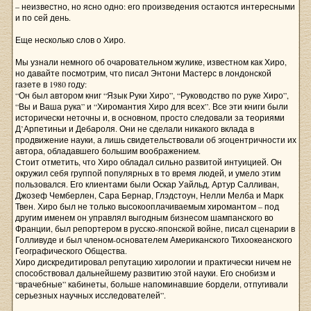
– неизвестно, но ясно одно: его произведения остаются интересными
и по сей день.
Еще несколько слов о Хиро.
Мы узнали немного об очаровательном жулике, известном как Хиро,
но давайте посмотрим, что писал Энтони Мастерс в лондонской
газете в 1980 году:
“Он был автором книг “Язык Руки Хиро”, “Руководство по руке Хиро”,
“Вы и Ваша рука” и “Хиромантия Хиро для всех”. Все эти книги были
исторически неточны и, в основном, просто следовали за теориями
Д’Арпетиньи и Дебароля. Они не сделали никакого вклада в
продвижение науки, а лишь свидетельствовали об эгоцентричности их
автора, обладавшего большим воображением.
Стоит отметить, что Хиро обладал сильно развитой интуицией. Он
окружил себя группой популярных в то время людей, и умело этим
пользовался. Его клиентами были Оскар Уайльд, Артур Салливан,
Джозеф Чемберлен, Сара Бернар, Глэдстоун, Нелли Мелба и Марк
Твен. Хиро был не только высокооплачиваемым хиромантом – под
другим именем он управлял выгодным бизнесом шампанского во
Франции, был репортером в русско-японской войне, писал сценарии в
Голливуде и был членом-основателем Американского Тихоокеанского
Географического Общества.
Хиро дискредитировал репутацию хирологии и практически ничем не
способствовал дальнейшему развитию этой науки. Его снобизм и
“врачебные” кабинеты, больше напоминавшие бордели, отпугивали
серьезных научных исследователей”.