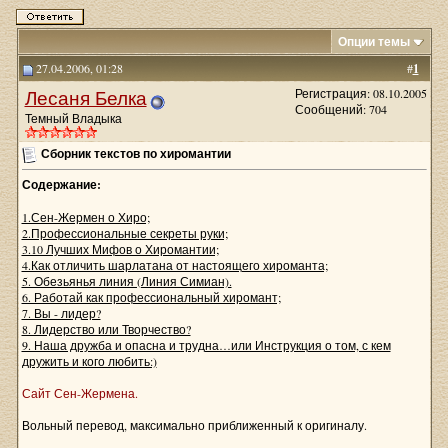
Опции темы
27.04.2006, 01:28
#
1
Лесаня Белка
Регистрация: 08.10.2005
Сообщений: 704
Темный Владыка
Сборник текстов по хиромантии
Содержание:
1.Сен-Жермен о Хиро;
2.Профессиональные секреты руки;
3.10 Лучших Мифов о Хиромантии;
4.Как отличить шарлатана от настоящего хироманта;
5. Обезьянья линия (Линия Симиан).
6. Работай как профессиональный хиромант;
7. Вы - лидер?
8. Лидерство или Творчество?
9. Наша дружба и опасна и трудна…или Инструкция о том, с кем
дружить и кого любить:)
Сайт Сен-Жермена.
Вольный перевод, максимально приближенный к оригиналу.