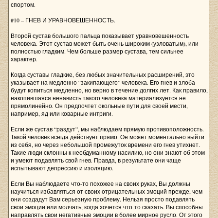
спортом.
#10 – ГНЕВ И УРАВНОВЕШЕННОСТЬ.
Второй сустав большого пальца показывает уравновешенность
человека. Этот сустав может быть очень широким (узловатым), или
полностью гладким. Чем больше размер сустава, тем сильнее
характер.
Когда суставы гладкие, без любых значительных расширений, это
указывает на медленно “закипающего” человека. Его гнев и злоба
будут копиться медленно, но верно в течение долгих лет. Как правило,
накопившаяся ненависть такого человека материализуется не
прямолинейно. Он предпочтет окольные пути для своей мести,
например, яд или коварные интриги.
Если же сустав “раздут”, мы наблюдаем прямую противоположность.
Такой человек всегда действует прямо. Он может моментально выйти
из себя, но через небольшой промежуток времени его гнев утихнет.
Такие люди склонны к необдуманному насилию, но они знают об этом
и умеют подавлять свой гнев. Правда, в результате они чаще
испытывают депрессию и изоляцию.
Если Вы наблюдаете что-то похожее на своих руках, Вы должны
научиться избавляться от своих отрицательных эмоций прежде, чем
они создадут Вам серьезную проблему. Нельзя просто подавлять
свои эмоции или молчать, когда хочется что-то сказать. Вы способны
направлять свои негативные эмоции в более мирное русло. От этого