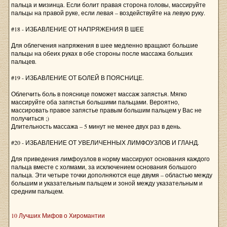
пальца и мизинца. Если болит правая сторона головы, массируйте
пальцы на правой руке, если левая – воздействуйте на левую руку.
#18 - ИЗБАВЛЕНИЕ ОТ НАПРЯЖЕНИЯ В ШЕЕ
Для облегчения напряжения в шее медленно вращают большие
пальцы на обеих руках в обе стороны после массажа больших
пальцев.
#19 - ИЗБАВЛЕНИЕ ОТ БОЛЕЙ В ПОЯСНИЦЕ.
Облегчить боль в пояснице поможет массаж запястья. Мягко
массируйте оба запястья большими пальцами. Вероятно,
массировать правое запястье правым большим пальцем у Вас не
получиться ;)
Длительность массажа – 5 минут не менее двух раз в день.
#20 - ИЗБАВЛЕНИЕ ОТ УВЕЛИЧЕННЫХ ЛИМФОУЗЛОВ И ГЛАНД.
Для приведения лимфоузлов в норму массируют основания каждого
пальца вместе с холмами, за исключением основания большого
пальца. Эти четыре точки дополняются еще двумя – областью между
большим и указательным пальцем и зоной между указательным и
средним пальцем.
10 Лучших Мифов о Хиромантии