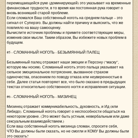
перемещающейся руке (доминирующей) это указывает на временные
финансовые трудности, в то время как постоянная рука говорит о
вновь возникшей старой проблеме.
Если сломался Ваш собственный ноготь на среднем пальце – это
сигнал от Суперэго. Вы должны найти причину и выяснить, что же
повлияло на вашу самооценку.
Вычислите источник проблемы и примите соответствующие меры,
изменив свои мысли. Таким образом, Вы избежите новых проблем в
будущем.
#5 - СЛОМАННЫЙ НОГОТЬ - БЕЗЫМЯННЫЙ ПАЛЕЦ
Безымянный палец отражает наши эмоции и Персону (“маску”,
которую мы носим). Сломанный ноготь этого пальца указывает на
сильное эмоциональное потрясение, вызванное страхом
одиночества, опасением по поводу отказа или неуверенностью в
себе. Далее статья повторяет все, что было сказано в предыдущих
текстах относительно собственного ногтя и исправления ситуации.
#6 - СЛОМАННЫЙ НОГОТЬ - МИЗИНЕЦ
Мизинец отражает коммуникабельность, духовность, и Ид (или
Либидо). Сломанный ноготь говорит о неспособности общаться на
некотором уровне. (Это может быть устным, невербальным или даже
сексуальным взаимодействием.)
Если ваш собственный ноготь мизинца сломан, спросите себя,
ЧТО Вы должны были сказать, но не смогли и КОМУ Вы должны были
это сказать?