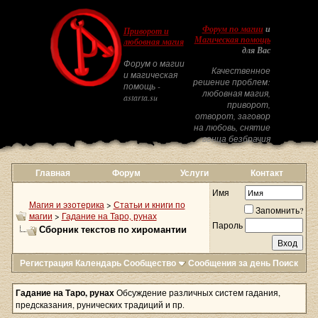
Форум по магии
и
Приворот и
Магическая помощь
любовная магия
для Вас
Форум о магии
Качественное
и магическая
решение проблем:
помощь -
любовная магия,
astarta.su
приворот,
отворот, заговор
на любовь, снятие
венца безбрачия
Главная
Форум
Услуги
Контакт
Имя
Магия и эзотерика
>
Статьи и книги по
Запомнить?
магии
>
Гадание на Таро, рунах
Пароль
Сборник текстов по хиромантии
Регистрация
Календарь
Сообщество
Сообщения за день
Поиск
Гадание на Таро, рунах
Обсуждение различных систем гадания,
предсказания, рунических традиций и пр.