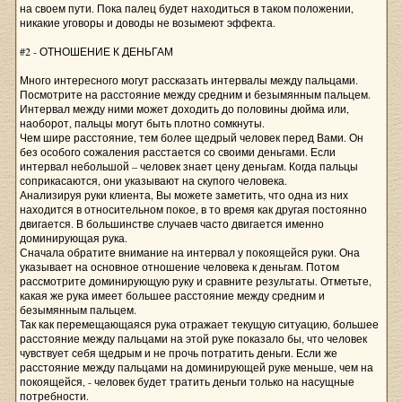
на своем пути. Пока палец будет находиться в таком положении,
никакие уговоры и доводы не возымеют эффекта.
#2 - ОТНОШЕНИЕ К ДЕНЬГАМ
Много интересного могут рассказать интервалы между пальцами.
Посмотрите на расстояние между средним и безымянным пальцем.
Интервал между ними может доходить до половины дюйма или,
наоборот, пальцы могут быть плотно сомкнуты.
Чем шире расстояние, тем более щедрый человек перед Вами. Он
без особого сожаления расстается со своими деньгами. Если
интервал небольшой – человек знает цену деньгам. Когда пальцы
соприкасаются, они указывают на скупого человека.
Анализируя руки клиента, Вы можете заметить, что одна из них
находится в относительном покое, в то время как другая постоянно
двигается. В большинстве случаев часто двигается именно
доминирующая рука.
Сначала обратите внимание на интервал у покоящейся руки. Она
указывает на основное отношение человека к деньгам. Потом
рассмотрите доминирующую руку и сравните результаты. Отметьте,
какая же рука имеет большее расстояние между средним и
безымянным пальцем.
Так как перемещающаяся рука отражает текущую ситуацию, большее
расстояние между пальцами на этой руке показало бы, что человек
чувствует себя щедрым и не прочь потратить деньги. Если же
расстояние между пальцами на доминирующей руке меньше, чем на
покоящейся, - человек будет тратить деньги только на насущные
потребности.