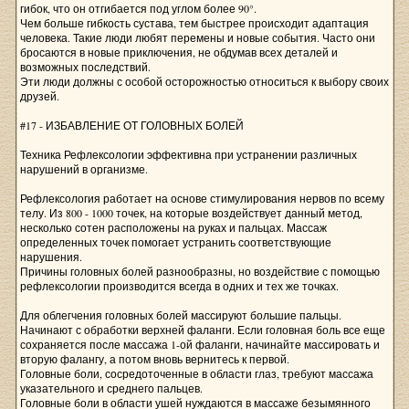
гибок, что он отгибается под углом более 90°.
Чем больше гибкость сустава, тем быстрее происходит адаптация
человека. Такие люди любят перемены и новые события. Часто они
бросаются в новые приключения, не обдумав всех деталей и
возможных последствий.
Эти люди должны с особой осторожностью относиться к выбору своих
друзей.
#17 - ИЗБАВЛЕНИЕ ОТ ГОЛОВНЫХ БОЛЕЙ
Техника Рефлексологии эффективна при устранении различных
нарушений в организме.
Рефлексология работает на основе стимулирования нервов по всему
телу. Из 800 - 1000 точек, на которые воздействует данный метод,
несколько сотен расположены на руках и пальцах. Массаж
определенных точек помогает устранить соответствующие
нарушения.
Причины головных болей разнообразны, но воздействие с помощью
рефлексологии производится всегда в одних и тех же точках.
Для облегчения головных болей массируют большие пальцы.
Начинают с обработки верхней фаланги. Если головная боль все еще
сохраняется после массажа 1-ой фаланги, начинайте массировать и
вторую фалангу, а потом вновь вернитесь к первой.
Головные боли, сосредоточенные в области глаз, требуют массажа
указательного и среднего пальцев.
Головные боли в области ушей нуждаются в массаже безымянного