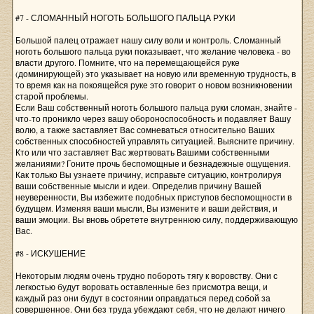
#7 - СЛОМАННЫЙ НОГОТЬ БОЛЬШОГО ПАЛЬЦА РУКИ
Большой палец отражает нашу силу воли и контроль. Сломанный
ноготь большого пальца руки показывает, что желание человека - во
власти другого. Помните, что на перемещающейся руке
(доминирующей) это указывает на новую или временную трудность, в
то время как на покоящейся руке это говорит о новом возникновении
старой проблемы.
Если Ваш собственный ноготь большого пальца руки сломан, знайте -
что-то проникло через вашу обороноспособность и подавляет Вашу
волю, а также заставляет Вас сомневаться относительно Ваших
собственных способностей управлять ситуацией. Выясните причину.
Кто или что заставляет Вас жертвовать Вашими собственными
желаниями? Гоните прочь беспомощные и безнадежные ощущения.
Как только Вы узнаете причину, исправьте ситуацию, контролируя
ваши собственные мысли и идеи. Определив причину Вашей
неуверенности, Вы избежите подобных приступов беспомощности в
будущем. Изменяя ваши мысли, Вы измените и ваши действия, и
ваши эмоции. Вы вновь обретете внутреннюю силу, поддерживающую
Вас.
#8 - ИСКУШЕНИЕ
Некоторым людям очень трудно побороть тягу к воровству. Они с
легкостью будут воровать оставленные без присмотра вещи, и
каждый раз они будут в состоянии оправдаться перед собой за
совершенное. Они без труда убеждают себя, что не делают ничего