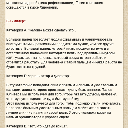
массажем ладоней (типа рефлексологии). Такие сочетания
освещаются в курсе Хирологии.
Вы - лидер?
Категория А: “человек может сделать это”.
Большой палец позволяет людям схватывать и манипулировать
инструментами и различными предметами лучше, чем все другие
животные. Большой палец, который низко посажен на руке и в
естественном положении находится почти под правильным углом
(90°), указывает на человека, который всегда готов к работе и
стремится работать. Для человека с таким пальцем никакая работа не
будет казаться трудной.
Категория Б: “организатор и директор”.
В эту категорию попадают лица с прямым и сильным указательным
пальцем, длина которого превышает длину безымянного. Палец
Юпитера мы используем для того, чтобы указать другому человеку,
что ему нужно сделать и куда бы ему пойти;)
Этот палец используется для того, чтобы подчеркнуть личную власть.
Человек с большим указательным пальцем любит использовать
личное влияние на пути к своей цели. У этого человека развиты
навыки организатора и управляющего.
Категория В: “Тот, кто идет до конца”.