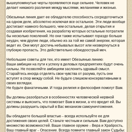
вышеупомянутые черты проявляются еще сильнее. Человек не
делает никакого различия между мыслями, желаниями и жизнью.
Обезьянья линия дает ее обладателю способность сосредоточиться
на одном деле, абсолютно исключая все остальное. Эти люди вообще
достигают намного большего, чем остальные, делая открытия и
создавая изобретения, на разработку которых остальные потратили
бы несколько поколений. Но они также испытывают гораздо больше
неудач, чем другие люди, обычно из-за той же самой энергии, которая
ведет их. Они могут достичь небывалых высот или низвергнуться в
глубокую пропасть. Это действительно обоюдоострый меч.
Небольшие советы для тех, кто имеет Обезьянью линию:
Ваши амбиции на пути к успеху в деловых предприятиях будут очень
сильны. Не позволяйте амбициям заслонить здравый смысл.
Старайтесь иногда отделять свои чувства от разума, пусть они
вступят в спор между собой. Не будьте слишком консервативными в
своих взглядах.
Не будьте фанатичными. И тогда религия и философия помогут Вам.
Вы должны разобраться в особенностях человеческой нервной
системы и выяснить, что помогает Вам в жизни, а что вредит ей. Вы
должны разрушить скрытый в Вас механизм самоуничтожения.
Вы обладаете большой властью – всегда используйте ее для
достижения своих целей. Станьте честным и сильным. Вам доступно
множество возможностей. Ваше главное оружие – Вера и Храбрость,
Ваш главный враг – Опасение. Всегда помните главный закон Судьбы: