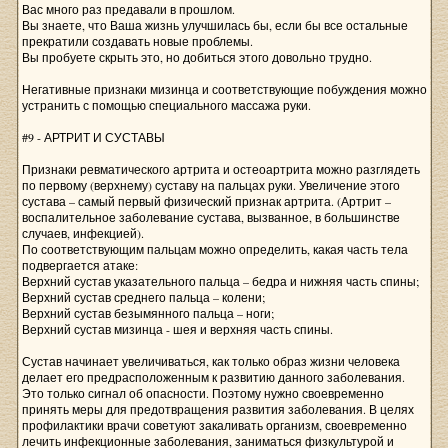
Вас много раз предавали в прошлом.
Вы знаете, что Ваша жизнь улучшилась бы, если бы все остальные
прекратили создавать новые проблемы.
Вы пробуете скрыть это, но добиться этого довольно трудно.
Негативные признаки мизинца и соответствующие побуждения можно
устранить с помощью специального массажа руки.
#9 - АРТРИТ И СУСТАВЫ
Признаки ревматического артрита и остеоартрита можно разглядеть
по первому (верхнему) суставу на пальцах руки. Увеличение этого
сустава – самый первый физический признак артрита. (Артрит –
воспалительное заболевание сустава, вызванное, в большинстве
случаев, инфекцией).
По соответствующим пальцам можно определить, какая часть тела
подвергается атаке:
Верхний сустав указательного пальца – бедра и нижняя часть спины;
Верхний сустав среднего пальца – колени;
Верхний сустав безымянного пальца – ноги;
Верхний сустав мизинца - шея и верхняя часть спины.
Сустав начинает увеличиваться, как только образ жизни человека
делает его предрасположенным к развитию данного заболевания.
Это только сигнал об опасности. Поэтому нужно своевременно
принять меры для предотвращения развития заболевания. В целях
профилактики врачи советуют закаливать организм, своевременно
лечить инфекционные заболевания, заниматься физкультурой и