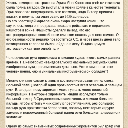
Жизнь немецкого экстрасенса Эрика Яна Ханнюзна (Erik Jan Hannusen)
была полна загадок. Он выступал в мюзик-холле в качестве телепата.
Эрик завоевал популярность в те времена, когда Гитлер пришел к
власти, и получал за один сеанс до 1930 долларов.
Но его блестящей карьере очень скоро наступил конец. Это
случилось, когда он предсказал пожар в рейхстаге и поражение
нацистов в войне. Фашисты сделали вывод, что его
экстраординарные способности слишком опасны для него самого. О
его безопасности решило позаботиться СС, и через шесть дней тело
похищенного телепата было найдено в лесу. Выдающемуся
экстрасенсу хватило одной пули!
Человеческая рука привлекала внимание художников с самых ранних
времен. На некоторых неандертальских наскальных рисунках были
изображены руки, причем весьма детально. Уже в каменном веке
человек понял, каким уникальным инструментом он обладает!
Многие считают самым главным достижением развития человека
большой палец, который один противостоит всем остальным пальцам
руки. Благодаря нему хиромант может узнать много полезной
информации. Некоторые хироманты Индии исследуют только
большой палец. В Средневековье заключенным ломали большие
пальцы, чтобы отбить у них охоту к преступлениям. Без большого
пальца рука практически бесполезна, поэтому некоторые хирурги
заменяли поврежденный большой палец руки большим пальцем ноги
человека!
Одним из самых знаменитых современных хиромантов был граф Луи