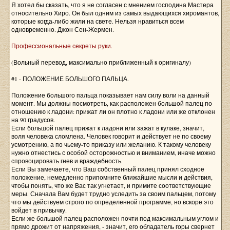
Я хотел бы сказать, что я не согласен с мнением господина Мастера
относительно Хиро. Он был одним из самых выдающихся хиромантов,
которые когда-либо жили на свете. Нельзя нравиться всем
одновременно. Джон Сен-Жермен.
Профессиональные секреты руки.
(Вольный перевод, максимально приближенный к оригиналу)
#1 - ПОЛОЖЕНИЕ БОЛЬШОГО ПАЛЬЦА.
Положение большого пальца показывает нам силу воли на данный
момент. Мы должны посмотреть, как расположен большой палец по
отношению к ладони: прижат ли он плотно к ладони или же отклонен
на 90 градусов.
Если большой палец прижат к ладони или зажат в кулаке, значит,
воля человека сломлена. Человек говорит и действует не по своему
усмотрению, а по чьему-то приказу или желанию. К такому человеку
нужно отнестись с особой осторожностью и вниманием, иначе можно
спровоцировать гнев и враждебность.
Если Вы замечаете, что Ваш собственный палец принял сходное
положение, немедленно припомните ближайшие мысли и действия,
чтобы понять, что же Вас так угнетает, и примите соответствующие
меры. Сначала Вам будет трудно уследить за своим пальцем, потому
что мы действуем строго по определенной программе, но вскоре это
войдет в привычку.
Если же большой палец расположен почти под максимальным углом и
прямо дрожит от напряжения, - значит, его обладатель горы свернет