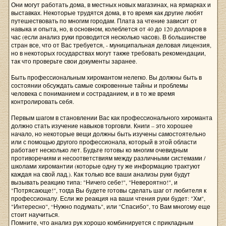
Они могут работать дома, в местных новых магазинах, на ярмарках и
выставках. Некоторые трудятся дома, в то время как другие любят
путешествовать по многим городам. Плата за чтение зависит от
навыка и опыта, но, в основном, колеблется от 40 до 120 долларов в
час (если анализ руки проводится несколько часов). В большинстве
стран все, что от Вас требуется, - муниципальная деловая лицензия,
но в некоторых государствах могут также требовать рекомендации,
так что проверьте свои документы заранее.
Быть профессиональным хиромантом нелегко. Вы должны быть в
состоянии обсуждать самые сокровенные тайны и проблемы
человека с пониманием и состраданием, и в то же время
контролировать себя.
Первым шагом в становлении Вас как профессионального хироманта
должно стать изучение навыков торговли. Книги – это хорошее
начало, но некоторые вещи должны быть изучены самостоятельно
или с помощью другого профессионала, который в этой области
работает несколько лет. Будьте готовы ко многим очевидным
противоречиям и несоответствиям между различными системами /
школами хиромантии (которые одну ту же информацию трактуют
каждая на свой лад.). Как только все ваши анализы руки будут
вызывать реакцию типа: "Ничего себе!", "Невероятно!", и
"Потрясающе!", тогда Вы будете готовы сделать шаг от любителя к
профессионалу. Если же реакция на ваши чтения руки будет: "Хм",
"Интересно", “Нужно подумать", или "Спасибо", то Вам многому еще
стоит научиться.
Помните, что анализ рук хорошо комбинируется с прикладным