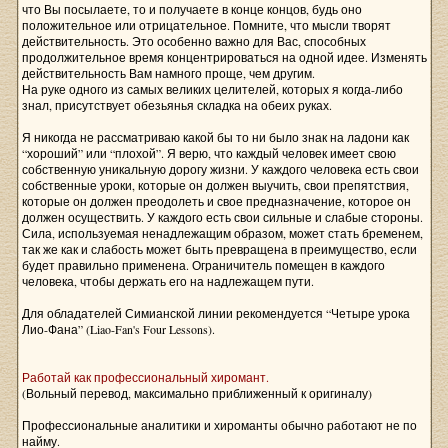
что Вы посылаете, то и получаете в конце концов, будь оно
положительное или отрицательное. Помните, что мысли творят
действительность. Это особенно важно для Вас, способных
продолжительное время концентрироваться на одной идее. Изменять
действительность Вам намного проще, чем другим.
На руке одного из самых великих целителей, которых я когда-либо
знал, присутствует обезьянья складка на обеих руках.
Я никогда не рассматриваю какой бы то ни было знак на ладони как
“хороший” или “плохой”. Я верю, что каждый человек имеет свою
собственную уникальную дорогу жизни. У каждого человека есть свои
собственные уроки, которые он должен выучить, свои препятствия,
которые он должен преодолеть и свое предназначение, которое он
должен осуществить. У каждого есть свои сильные и слабые стороны.
Сила, используемая ненадлежащим образом, может стать бременем,
так же как и слабость может быть превращена в преимущество, если
будет правильно применена. Ограничитель помещен в каждого
человека, чтобы держать его на надлежащем пути.
Для обладателей Симианской линии рекомендуется “Четыре урока
Лио-Фана” (Liao-Fan's Four Lessons).
Работай как профессиональный хиромант.
(Вольный перевод, максимально приближенный к оригиналу)
Профессиональные аналитики и хироманты обычно работают не по
найму.