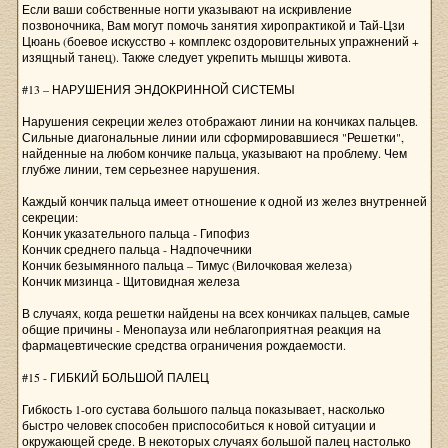
Если ваши собственные ногти указывают на искривление
позвоночника, Вам могут помочь занятия хиропрактикой и Тай-Цзи
Цюань (боевое искусство + комплекс оздоровительных упражнений +
изящный танец). Также следует укрепить мышцы живота.
#13 – НАРУШЕНИЯ ЭНДОКРИННОЙ СИСТЕМЫ
Нарушения секреции желез отображают линии на кончиках пальцев.
Сильные диагональные линии или сформировавшиеся "Решетки",
найденные на любом кончике пальца, указывают на проблему. Чем
глубже линии, тем серьезнее нарушения.
Каждый кончик пальца имеет отношение к одной из желез внутренней
секреции:
Кончик указательного пальца - Гипофиз
Кончик среднего пальца - Надпочечники
Кончик безымянного пальца – Тимус (Вилочковая железа)
Кончик мизинца - Щитовидная железа
В случаях, когда решетки найдены на всех кончиках пальцев, самые
общие причины - Менопауза или неблагоприятная реакция на
фармацевтические средства ограничения рождаемости.
#15 - ГИБКИЙ БОЛЬШОЙ ПАЛЕЦ
Гибкость 1-ого сустава большого пальца показывает, насколько
быстро человек способен приспособиться к новой ситуации и
окружающей среде. В некоторых случаях большой палец настолько