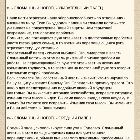
#3 - СЛОМАННЫЙ НОГОТЬ - УКАЗАТЕЛЬНЫЙ ПАЛЕЦ
Наши ногти отражают нашу обороноспособность по отношению к
внешнему миру. Если Вы ударили палец или сломали ноготь – это
указывает на повреждение Вашей защиты. Чем серьезней
повреждение, тем опаснее проблема.
Помните, что покоящаяся рука указывает на долгосрочные проблемы
(часто касающиеся семьи), в то время как перемещающаяся рука
отражает текущую ситуацию.
Указательный палец - символ амбиций, Эго, лидерства и власти.
Сломанный ноготь на этом пальце - явный признак проблем на
работе. На перемещающейся руке это указывает на новую или
временную трудность, в то время как на постоянной руке это говорит
о всплытии старой проблемы.
Если сломался Ваш собственный ноготь, - значит, что-то нарушило
Вашу защиту и вредит Вашему Эго. Определите причину тревоги. Это
нужно для предотвращения подобных явлений в будущем.
Как только Вы вычислите источник беспокойства, исправьте ситуацию,
изменив свои мысли и идеи. Вы сами внесли вклад в свою неудачу, и
только Вы сможете все исправить. Изменив свои мысли, Вы измените
и Ваши действия, и Ваши эмоции.
#4 - СЛОМАННЫЙ НОГОТЬ - СРЕДНИЙ ПАЛЕЦ
Средний палец символизирует силу ума и Суперэго. Сломанный
ноготь на этом пальце – признак вины или умственного
перенапряжения, обычно вызываемого денежными проблемами. На