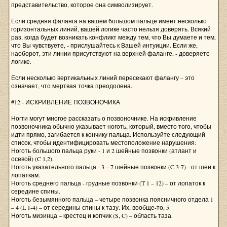
представительство, которое она символизирует.
Если средняя фаланга на вашем большом пальце имеет несколько
горизонтальных линий, вашей логике часто нельзя доверять. Всякий
раз, когда будет возникать конфликт между тем, что Вы думаете и тем,
что Вы чувствуете, - прислушайтесь к Вашей интуиции. Если же,
наоборот, эти линии присутствуют на верхней фаланге, - доверяете
логике.
Если несколько вертикальных линий пересекают фалангу – это
означает, что мертвая точка преодолена.
#12 - ИСКРИВЛЕНИЕ ПОЗВОНОЧИКА
Ногти могут многое рассказать о позвоночнике. На искривление
позвоночника обычно указывает ноготь, который, вместо того, чтобы
идти прямо, загибается к кончику пальца. Используйте следующий
список, чтобы идентифицировать местоположение нарушения:
Ноготь большого пальца руки - 1 и 2 шейные позвонки (атлант и
осевой) (C 1,2).
Ноготь указательного пальца - 3 – 7 шейные позвонки (C 3-7) - от шеи к
лопаткам.
Ноготь среднего пальца - грудные позвонки (T 1 – 12) – от лопаток к
середине спины.
Ноготь безымянного пальца – четыре позвонка поясничного отдела 1
– 4 (L 1-4) – от середины спины к тазу. Их, вообще-то, 5.
Ноготь мизинца – крестец и копчик (S, C) – область таза.