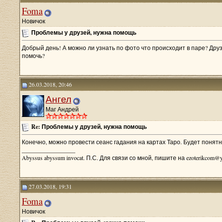
Foma
Новичок
Проблемы у друзей, нужна помощь
Добрый день! А можно ли узнать по фото что происходит в паре? Дру
помочь?
26.03.2018, 20:46
Ангел
Маг Андрей
Re: Проблемы у друзей, нужна помощь
Конечно, можно провести сеанс гадания на картах Таро. Будет понят
__________________
Abyssus abyssum invocat. П.С. Для связи со мной, пишите на ezoterikcom@y
27.03.2018, 19:31
Foma
Новичок