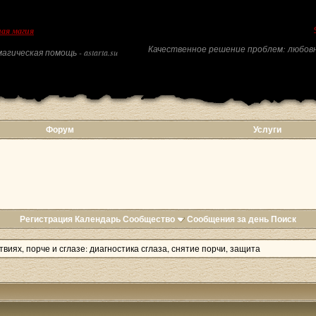
ая магия
Качественное решение проблем: любовн
агическая помощь - astarta.su
Форум
Услуги
Регистрация
Календарь
Сообщество
Сообщения за день
Поиск
виях, порче и сглазе: диагностика сглаза, снятие порчи, защита