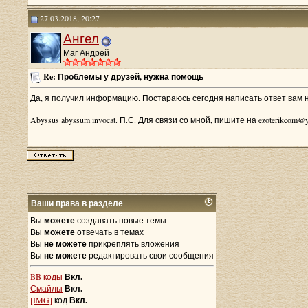
27.03.2018, 20:27
Ангел
Маг Андрей
Re: Проблемы у друзей, нужна помощь
Да, я получил информацию. Постараюсь сегодня написать ответ вам н
__________________
Abyssus abyssum invocat. П.С. Для связи со мной, пишите на ezoterikcom@y
Ваши права в разделе
Вы
можете
создавать новые темы
Вы
можете
отвечать в темах
Вы
не можете
прикреплять вложения
Вы
не можете
редактировать свои сообщения
BB коды
Вкл.
Смайлы
Вкл.
[IMG]
код
Вкл.