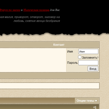
Форум по магии
и
Магическая помощь
для Вас
ая магия, приворот, отворот, заговор на
любовь, снятие венца безбрачия
Контакт
Имя
Запомнить?
Пароль
Опции темы
#
1