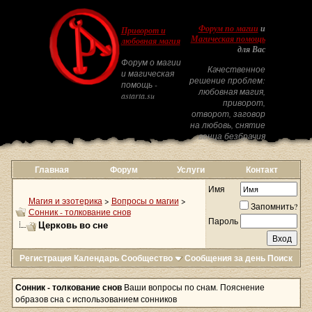
Форум по магии
и
Приворот и
Магическая помощь
любовная магия
для Вас
Форум о магии
Качественное
и магическая
решение проблем:
помощь -
любовная магия,
astarta.su
приворот,
отворот, заговор
на любовь, снятие
венца безбрачия
Главная
Форум
Услуги
Контакт
Имя
Магия и эзотерика
>
Вопросы о магии
>
Запомнить?
Сонник - толкование снов
Пароль
Церковь во сне
Регистрация
Календарь
Сообщество
Сообщения за день
Поиск
Сонник - толкование снов
Ваши вопросы по снам. Пояснение
образов сна с использованием сонников