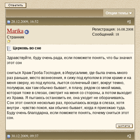
Опции темы
28.12.2009, 16:52
#
1
Marika
Регистрация: 16.08.2008
Сообщений: 18
Странник
Церковь во сне
Здравствуйте, буду очень рада, если поможете понять, что бы значил
этот сон
сниться Храм Гроба Господня, в Иерусалиме, где была очень много
раз раньше, место вознесения, я сижу под куполом в этом храме и на
меня сверху, из под купола, льется солнечный свет, вокруг темно,
полумрак, как там обычно бывает, я плачу, рядом со мной мама,
которая тоже в слезах, смотрит на меня со стороны, а потом выходит
из Храма. Я пытаюсь остановить ее, она уходит не оборачиваясь.
Сон этот снился несколько раз, просыпаюсь всегда в слезах, хотя
внутри - чувство покоя, как обычно бывает, когда я приезжаю туда.
Буду очень благодарна, если поможете понять, почему сниться этот
сон.
30.12.2009, 09:37
#
2