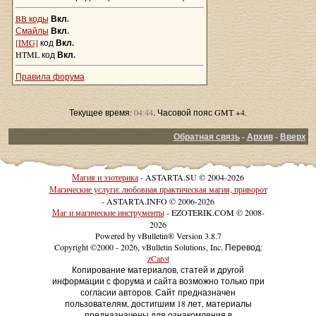
BB коды
Вкл.
Смайлы
Вкл.
[IMG]
код
Вкл.
HTML код
Вкл.
Правила форума
Текущее время:
04:44
. Часовой пояс GMT +4.
Обратная связь
-
Архив
-
Вверх
Магия и эзотерика
- ASTARTA.SU © 2004-2026
Магические услуги: любовная практическая магия, приворот
- ASTARTA.INFO © 2006-2026
Маг и магические инструменты
- EZOTERIK.COM © 2008-
2026
Powered by vBulletin® Version 3.8.7
Copyright ©2000 - 2026, vBulletin Solutions, Inc. Перевод:
zCarot
Копирование материалов, статей и другой
информации с форума и сайта возможно только при
согласии авторов. Сайт предназначен
пользователям, достигшим 18 лет, материалы
предназначены для ознакомления в