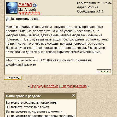
Ангел
Регистрация: 29.10.2004
Адрес: Россия
Маг Андрей
Сообщений: 3,513
Re: церковь во сне
Мои ассоциации с вашим сном - ощущение, что вы прощаетесь с
прошлой жизнью, переходите на иной уровень восприятия, на
котором ваши близкие, даже самые близкие люди вас больше не
понимают. Поэтому ваша мать уходит без раздумий. Возможно, она
не принимает того, что происходит, пришла попрощаться с вами.
Да, отмечу также, что сон показывает переход, который совсем не
обязательно должен быть связан с физическими изменениями.
__________________
Abyssus abyssum invocat. П.С. Для связи со мной, пишите на
ezoterikcom@yandex.ru
«
Предыдущая тема
|
Следующая тема
»
Ваши права в разделе
Вы
можете
создавать новые темы
Вы
можете
отвечать в темах
Вы
не можете
прикреплять вложения
Вы
не можете
редактировать свои сообщения