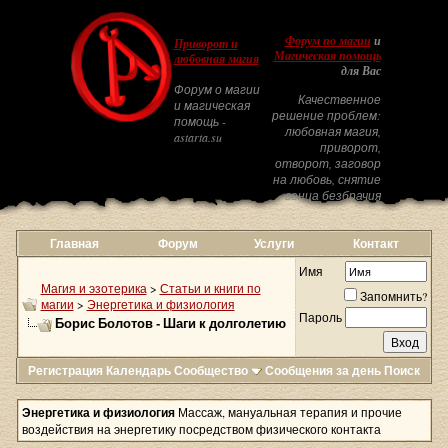
Форум по магии
и
Приворот и
Магическая помощь
любовная магия
для Вас
Форум о магии
Качественное
и магическая
решение проблем:
помощь -
любовная магия,
astarta.su
приворот,
отворот, заговор
на любовь, снятие
венца безбрачия
Главная
Форум
Услуги
Контакт
Имя
Магия и эзотерика
>
Статьи и книги по
Запомнить?
магии
>
Энергетика и физиология
Пароль
Борис Болотов - Шаги к долголетию
Регистрация
Календарь
Сообщество
Сообщения за день
Поиск
Энергетика и физиология
Массаж, мануальная терапия и прочие
воздействия на энергетику посредством физического контакта