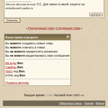
__________________
Abyssus abyssum invocat. П.С. Для связи со мной, пишите на
ezoterikcom@yandex.ru
«
Предыдущая тема
|
Следующая тема
»
Ваши права в разделе
Вы
можете
создавать новые темы
Вы
можете
отвечать в темах
Вы
не можете
прикреплять вложения
Вы
не можете
редактировать свои сообщения
BB коды
Вкл.
Смайлы
Вкл.
[IMG]
код
Вкл.
HTML код
Вкл.
Правила форума
Текущее время:
15:44
. Часовой пояс GMT +4.
Обратная связь
-
Архив
-
Вверх