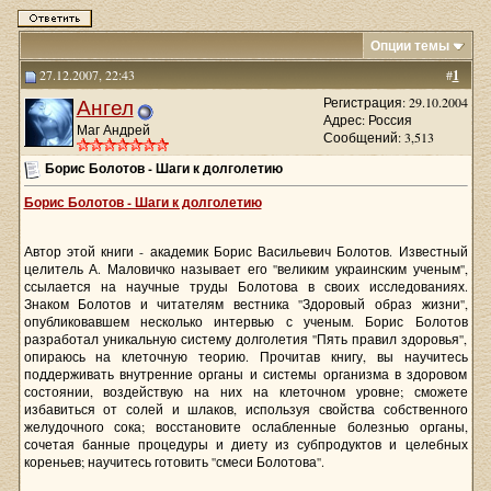
Опции темы
27.12.2007, 22:43
#
1
Ангел
Регистрация: 29.10.2004
Адрес: Россия
Маг Андрей
Сообщений: 3,513
Борис Болотов - Шаги к долголетию
Борис Болотов - Шаги к долголетию
Автор этой книги - академик Борис Васильевич Болотов. Известный
целитель А. Маловичко называет его ''великим украинским ученым'',
ссылается на научные труды Болотова в своих исследованиях.
Знаком Болотов и читателям вестника ''Здоровый образ жизни'',
опубликовавшем несколько интервью с ученым. Борис Болотов
разработал уникальную систему долголетия ''Пять правил здоровья'',
опираюсь на клеточную теорию. Прочитав книгу, вы научитесь
поддерживать внутренние органы и системы организма в здоровом
состоянии, воздействую на них на клеточном уровне; сможете
избавиться от солей и шлаков, используя свойства собственного
желудочного сока; восстановите ослабленные болезнью органы,
сочетая банные процедуры и диету из субпродуктов и целебных
кореньев; научитесь готовить ''смеси Болотова''.