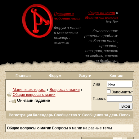
Форум по магии
и
Приворот и
Магическая помощь
любовная магия
для Вас
Форум о магии
Качественное
и магическая
решение проблем:
помощь -
любовная магия,
astarta.su
приворот,
отворот, заговор
на любовь, снятие
венца безбрачия
Главная
Форум
Услуги
Контакт
Имя
Магия и эзотерика
>
Вопросы о магии
>
Запомнить?
Общие вопросы о магии
Пароль
Он-лайн гадание
Регистрация
Календарь
Сообщество
Сообщения за день
Поиск
Общие вопросы о магии
Вопросы о магии на разные темы