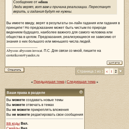
Сообщение от
odium
Люди верят, вот вам и причина реализации. Перестанут
верить, и гадания будут не нужны.
Вы имеете ввиду, верят в результаты он-лайн гадания или гадания в
принципе? Но предсказание может быть чистым по природе
видением будущего, наиболее важного для самого человека или
общества в целом. Предсказания, реализующиеся не зависимо от
знания о них большого или меньшего числа людей.
__________________
Abyssus abyssum invocat. П.С. Для связи со мной, пишите на
ezoterikcom@yandex.ru
Страница 2 из 2
<
1
2
«
Предыдущая тема
|
Следующая тема
»
Ваши права в разделе
Вы
можете
создавать новые темы
Вы
можете
отвечать в темах
Вы
не можете
прикреплять вложения
Вы
не можете
редактировать свои сообщения
BB коды
Вкл.
Смайлы
Вкл.