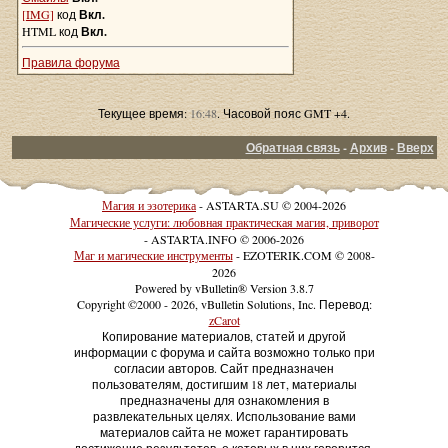
[IMG]
код
Вкл.
HTML код
Вкл.
Правила форума
Текущее время:
16:48
. Часовой пояс GMT +4.
Обратная связь
-
Архив
-
Вверх
Магия и эзотерика
- ASTARTA.SU © 2004-2026
Магические услуги: любовная практическая магия, приворот
- ASTARTA.INFO © 2006-2026
Маг и магические инструменты
- EZOTERIK.COM © 2008-
2026
Powered by vBulletin® Version 3.8.7
Copyright ©2000 - 2026, vBulletin Solutions, Inc. Перевод:
zCarot
Копирование материалов, статей и другой
информации с форума и сайта возможно только при
согласии авторов. Сайт предназначен
пользователям, достигшим 18 лет, материалы
предназначены для ознакомления в
развлекательных целях. Использование вами
материалов сайта не может гарантировать