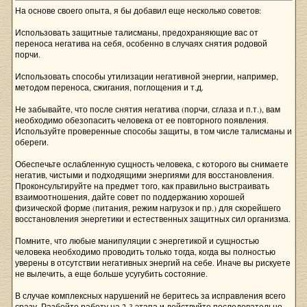
На основе своего опыта, я бы добавил еще несколько советов:
Использовать защитные талисманы, предохраняющие вас от
переноса негатива на себя, особенно в случаях снятия родовой
порчи.
Использовать способы утилизации негативной энергии, например,
методом переноса, сжигания, поглощения и т.д.
Не забывайте, что после снятия негатива (порчи, сглаза и п.т.), вам
необходимо обезопасить человека от ее повторного появления.
Используйте проверенные способы защиты, в том числе талисманы и
обереги.
Обеспечьте ослабленную сущность человека, с которого вы снимаете
негатив, чистыми и подходящими энергиями для восстановления.
Проконсультируйте на предмет того, как правильно выстраивать
взаимоотношения, дайте совет по поддержанию хорошей
физической форме (питания, режим нагрузок и пр.) для скорейшего
восстановления энергетики и естественных защитных сил организма.
Помните, что любые манипуляции с энергетикой и сущностью
человека необходимо проводить только тогда, когда вы полностью
уверены в отсутствии негативных энергий на себе. Иначе вы рискуете
не вылечить, а еще больше усугубить состояние.
В случае комплексных нарушений не беритесь за исправления всего
сразу. Разбейте работу на 2-3 этапа и действуйте последовательно.