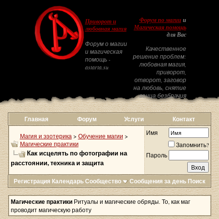
Форум по магии
и
Приворот и
Магическая помощь
любовная магия
для Вас
Форум о магии
Качественное
и магическая
решение проблем:
помощь -
любовная магия,
astarta.su
приворот,
отворот, заговор
на любовь, снятие
венца безбрачия
Главная
Форум
Услуги
Контакт
Имя
Магия и эзотерика
>
Обучение магии
>
Магические практики
Запомнить?
Как исцелять по фотографии на
Пароль
расстоянии, техника и защита
Регистрация
Календарь
Сообщество
Сообщения за день
Поиск
Магические практики
Ритуалы и магические обряды. То, как маг
проводит магическую работу