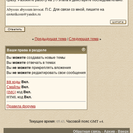
__________________
Abyssus abyssum invocat. П.С. Для связи со мной, пишите на
ezoterikcom@yandex.ru
«
Предыдущая тема
|
Следующая тема
»
Ваши права в разделе
Вы
можете
создавать новые темы
Вы
можете
отвечать в темах
Вы
не можете
прикреплять вложения
Вы
не можете
редактировать свои сообщения
BB коды
Вкл.
Смайлы
Вкл.
[IMG]
код
Вкл.
HTML код
Вкл.
Правила форума
Текущее время:
05:43
. Часовой пояс GMT +4.
Обратная связь
-
Архив
-
Вверх