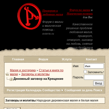
Форум по магии
и
Приворот и
Магическая помощь
любовная магия
для Вас
Форум о магии
Качественное
и магическая
решение проблем:
помощь -
любовная магия,
astarta.su
приворот,
отворот, заговор
на любовь, снятие
венца безбрачия
Главная
Форум
Услуги
Контакт
Имя
Магия и эзотерика
>
Статьи и книги по
Запомнить?
магии
>
Заговоры и молитвы
Пароль
Денежный заговор на Крещение
Регистрация
Календарь
Сообщество
Сообщения за день
Поиск
Заговоры и молитвы
Народная деревенская магия и белая магия