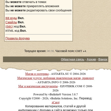
Вы
можете
отвечать в темах
Вы
не можете
прикреплять вложения
Вы
не можете
редактировать свои сообщения
BB коды
Вкл.
Смайлы
Вкл.
[IMG]
код
Вкл.
HTML код
Вкл.
Правила форума
Текущее время:
00:38
. Часовой пояс GMT +4.
Обратная связь
-
Архив
-
Вверх
Магия и эзотерика
- ASTARTA.SU © 2004-2026
Магические услуги: любовная практическая магия, приворот
- ASTARTA.INFO © 2006-2026
Маг и магические инструменты
- EZOTERIK.COM © 2008-
2026
Powered by vBulletin® Version 3.8.7
Copyright ©2000 - 2026, vBulletin Solutions, Inc. Перевод:
zCarot
Копирование материалов, статей и другой
информации с форума и сайта возможно только при