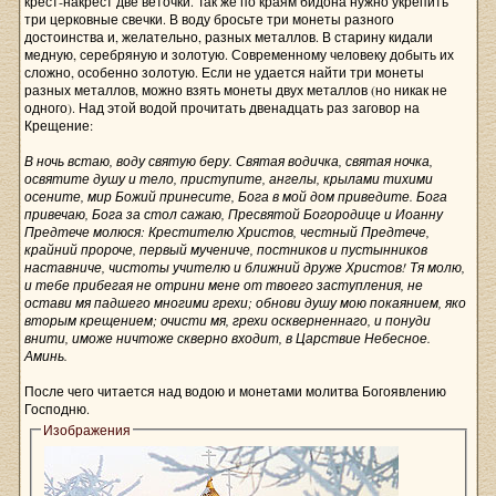
крест‑накрест две веточки. Так же по краям бидона нужно укрепить
три церковные свечки. В воду бросьте три монеты разного
достоинства и, желательно, разных металлов. В старину кидали
медную, серебряную и золотую. Современному человеку добыть их
сложно, особенно золотую. Если не удается найти три монеты
разных металлов, можно взять монеты двух металлов (но никак не
одного). Над этой водой прочитать двенадцать раз заговор на
Крещение:
В ночь встаю, воду святую беру. Святая водичка, святая ночка,
освятите душу и тело, приступите, ангелы, крылами тихими
осените, мир Божий принесите, Бога в мой дом приведите. Бога
привечаю, Бога за стол сажаю, Пресвятой Богородице и Иоанну
Предтече молюся: Крестителю Христов, честный Предтече,
крайний пророче, первый мучениче, постников и пустынников
наставниче, чистоты учителю и ближний друже Христов! Тя молю,
и тебе прибегая не отрини мене от твоего заступления, не
остави мя падшего многими грехи; обнови душу мою покаянием, яко
вторым крещением; очисти мя, грехи оскверненнаго, и понуди
внити, иможе ничтоже скверно входит, в Царствие Небесное.
Аминь.
После чего читается над водою и монетами молитва Богоявлению
Господню.
Изображения