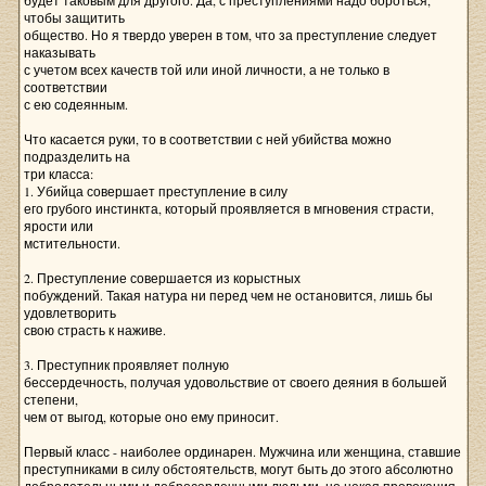
будет таковым для другого. Да, с преступлениями надо бороться,
чтобы защитить
общество. Но я твердо уверен в том, что за преступление следует
наказывать
с учетом всех качеств той или иной личности, а не только в
соответствии
с ею содеянным.
Что касается руки, то в соответствии с ней убийства можно
подразделить на
три класса:
1. Убийца совершает преступление в силу
его грубого инстинкта, который проявляется в мгновения страсти,
ярости или
мстительности.
2. Преступление совершается из корыстных
побуждений. Такая натура ни перед чем не остановится, лишь бы
удовлетворить
свою страсть к наживе.
3. Преступник проявляет полную
бессердечность, получая удовольствие от своего деяния в большей
степени,
чем от выгод, которые оно ему приносит.
Первый класс - наиболее ординарен. Мужчина или женщина, ставшие
преступниками в силу обстоятельств, могут быть до этого абсолютно