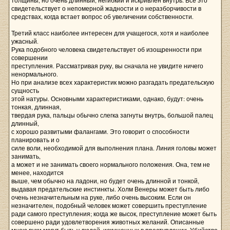
толщины, но очень длинный, негибкий и искривлен внутрь. Все это
свидетельствует о непомерной жадности и о неразборчивости в
средствах, когда встает вопрос об увеличении собственности.
Третий класс наиболее интересен для учащегося, хотя и наиболее
ужасный.
Рука подобного человека свидетельствует об изощренности при
совершении
преступления. Рассматривая руку, вы сначала не увидите ничего
ненормального.
Но при анализе всех характеристик можно разгадать предательскую
сущность
этой натуры. Основными характеристиками, однако, будут: очень
тонкая, длинная,
твердая рука, пальцы обычно слегка загнуты внутрь, большой палец
длинный,
с хорошо развитыми фалангами. Это говорит о способности
планировать и о
силе воли, необходимой для выполнения плана. Линия головы может
занимать,
а может и не занимать своего нормального положения. Она, тем не
менее, находится
выше, чем обычно на ладони, но будет очень длинной и тонкой,
выдавая предательские инстинкты. Холм Венеры может быть либо
очень незначительным на руке, либо очень высоким. Если он
незначителен, подобный человек может совершить преступление
ради самого преступления; когда же высок, преступление может быть
совершено ради удовлетворения животных желаний. Описанные