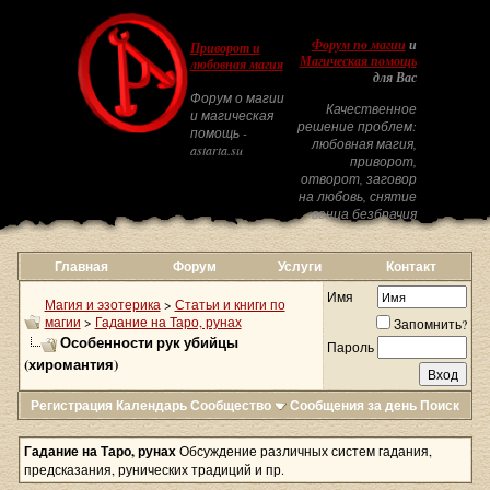
Форум по магии
и
Приворот и
Магическая помощь
любовная магия
для Вас
Форум о магии
Качественное
и магическая
решение проблем:
помощь -
любовная магия,
astarta.su
приворот,
отворот, заговор
на любовь, снятие
венца безбрачия
Главная
Форум
Услуги
Контакт
Имя
Магия и эзотерика
>
Статьи и книги по
магии
>
Гадание на Таро, рунах
Запомнить?
Особенности рук убийцы
Пароль
(хиромантия)
Регистрация
Календарь
Сообщество
Сообщения за день
Поиск
Гадание на Таро, рунах
Обсуждение различных систем гадания,
предсказания, рунических традиций и пр.