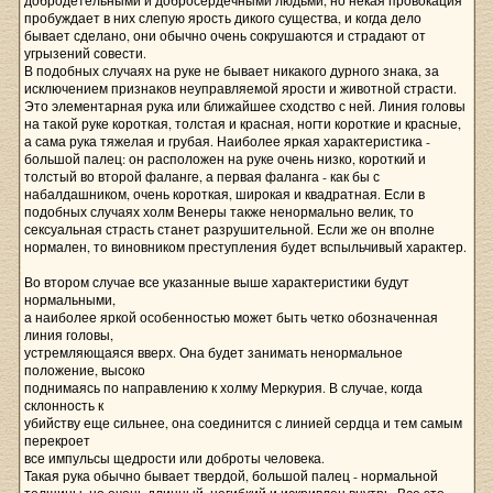
добродетельными и добросердечными людьми, но некая провокация
пробуждает в них слепую ярость дикого существа, и когда дело
бывает сделано, они обычно очень сокрушаются и страдают от
угрызений совести.
В подобных случаях на руке не бывает никакого дурного знака, за
исключением признаков неуправляемой ярости и животной страсти.
Это элементарная рука или ближайшее сходство с ней. Линия головы
на такой руке короткая, толстая и красная, ногти короткие и красные,
а сама рука тяжелая и грубая. Наиболее яркая характеристика -
большой палец: он расположен на руке очень низко, короткий и
толстый во второй фаланге, а первая фаланга - как бы с
набалдашником, очень короткая, широкая и квадратная. Если в
подобных случаях холм Венеры также ненормально велик, то
сексуальная страсть станет разрушительной. Если же он вполне
нормален, то виновником преступления будет вспыльчивый характер.
Во втором случае все указанные выше характеристики будут
нормальными,
а наиболее яркой особенностью может быть четко обозначенная
линия головы,
устремляющаяся вверх. Она будет занимать ненормальное
положение, высоко
поднимаясь по направлению к холму Меркурия. В случае, когда
склонность к
убийству еще сильнее, она соединится с линией сердца и тем самым
перекроет
все импульсы щедрости или доброты человека.
Такая рука обычно бывает твердой, большой палец - нормальной