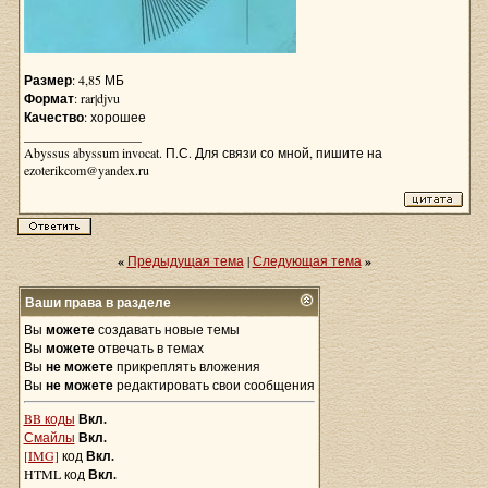
Размер
: 4,85 МБ
Формат
: rar|djvu
Качество
: хорошее
__________________
Abyssus abyssum invocat. П.С. Для связи со мной, пишите на
ezoterikcom@yandex.ru
«
Предыдущая тема
|
Следующая тема
»
Ваши права в разделе
Вы
можете
создавать новые темы
Вы
можете
отвечать в темах
Вы
не можете
прикреплять вложения
Вы
не можете
редактировать свои сообщения
BB коды
Вкл.
Смайлы
Вкл.
[IMG]
код
Вкл.
HTML код
Вкл.