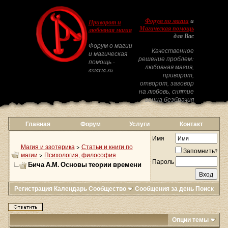
Форум по магии
и
Приворот и
Магическая помощь
любовная магия
для Вас
Форум о магии
Качественное
и магическая
решение проблем:
помощь -
любовная магия,
astarta.su
приворот,
отворот, заговор
на любовь, снятие
венца безбрачия
Главная
Форум
Услуги
Контакт
Имя
Магия и эзотерика
>
Статьи и книги по
Запомнить?
магии
>
Психология, философия
Пароль
Бича А.М. Основы теории времени
Регистрация
Календарь
Сообщество
Сообщения за день
Поиск
Опции темы