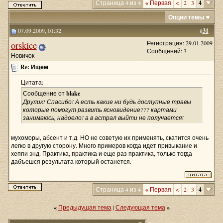
Страница 4 из 4
«
Первая
<
2
3
4
Опции темы
07.09.2009, 01:32
#
31
orskice
Регистрация: 29.01.2009
Сообщений: 3
Новичок
Re: Ищем
Цитата:
Сообщение от
blake
Друлик! Спасибо! А есть какие ни будь доступные травы
которые помогут развить ясновидение??? картами
занимаюсь, надоело! а в астрал выйти не получается!
мухоморы, абсент и т.д. НО не советую их применять, скатится очень
легко в другую сторону. Много примеров когда идет привыкание и
хеппи энд. Практика, практика и еще раз практика, только тогда
дабъешся результата который останется.
Страница 4 из 4
«
Первая
<
2
3
4
«
Предыдущая тема
|
Следующая тема
»