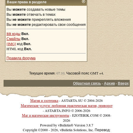
Ваши права в разделе
Вы
можете
создавать новые темы
Вы
можете
отвечать в темах
Вы
не можете
прикреплять вложения
Вы
не можете
редактировать свои сообщения
BB коды
Вкл.
Смайлы
Вкл.
[IMG]
код
Вкл.
HTML код
Вкл.
Правила форума
Текущее время:
07:10
. Часовой пояс GMT +4.
Обратная связь
-
Архив
-
Вверх
Магия и эзотерика
- ASTARTA.SU © 2004-2026
Магические услуги: любовная практическая магия, приворот
- ASTARTA.INFO © 2006-2026
Маг и магические инструменты
- EZOTERIK.COM © 2008-
2026
Powered by vBulletin® Version 3.8.7
Copyright ©2000 - 2026, vBulletin Solutions, Inc. Перевод: