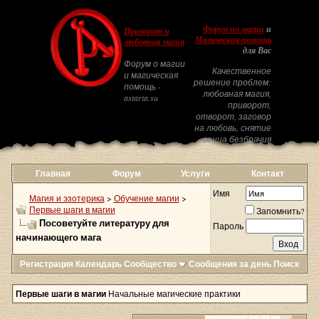
Форум по магии
и
Приворот и
Магическая помощь
любовная магия
для Вас
Форум о магии
Качественное
и магическая
решение проблем:
помощь -
любовная магия,
astarta.su
приворот,
отворот, заговор
на любовь, снятие
венца безбрачия
Главная
Форум
Услуги
Контакт
Имя
Магия и эзотерика
>
Обучение магии
>
Первые шаги в магии
Запомнить?
Посоветуйте литературу для
Пароль
начинающего мага
Регистрация
Календарь
Сообщество
Сообщения за день
Поиск
Первые шаги в магии
Начальные магические практики