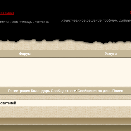
ая магия
Качественное решение проблем: любовн
агическая помощь - astarta.su
Форум
Услуги
Регистрация
Календарь
Сообщество
Сообщения за день
Поиск
зователей