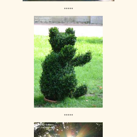
*****
*****