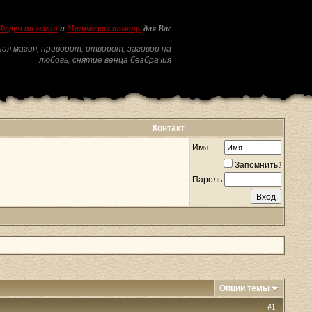
Форум по магии
и
Магическая помощь
для Вас
ая магия, приворот, отворот, заговор на
любовь, снятие венца безбрачия
Контакт
Имя
Запомнить?
Пароль
Опции темы
#
1