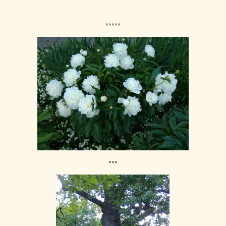
*****
***