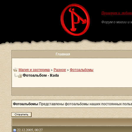
Приворот и любовн
Форум о магии и м
Главная
Магия и эзотерика
>
Разное
>
Фотоальбомы
Фотоальбом - Rada
Фотоальбомы
Представлены фотоальбомы наших постоянных поль
22.12.2005, 00:27