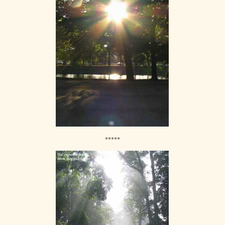
*****