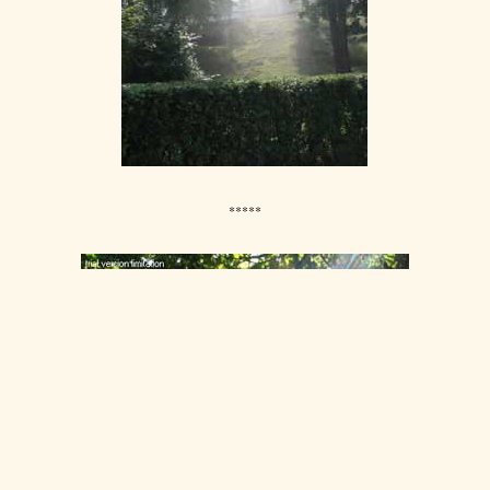
*****