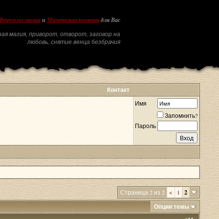
Форум по магии
и
Магическая помощь
для Вас
ая магия, приворот, отворот, заговор на
любовь, снятие венца безбрачия
Контакт
Имя
Запомнить?
Пароль
Страница 2 из 2
<
1
2
Опции темы