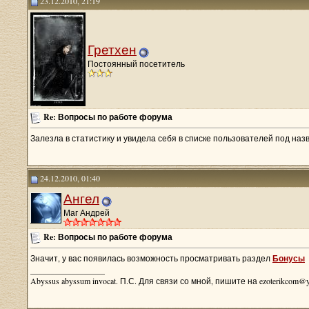
23.12.2010, 21:19
Гретхен
Постоянный посетитель
Re: Вопросы по работе форума
Залезла в статистику и увидела себя в списке пользователей под назв
24.12.2010, 01:40
Ангел
Маг Андрей
Re: Вопросы по работе форума
Значит, у вас появилась возможность просматривать раздел
Бонусы
__________________
Abyssus abyssum invocat. П.С. Для связи со мной, пишите на ezoterikcom@y