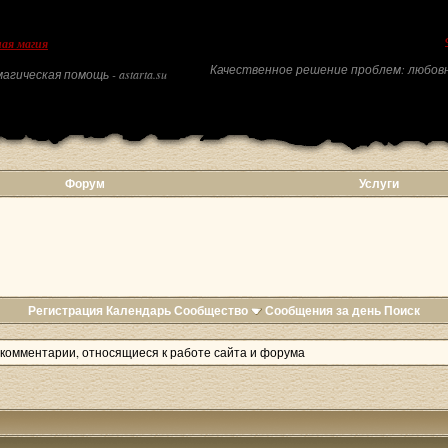
ая магия
Качественное решение проблем: любовн
агическая помощь - astarta.su
Форум
Услуги
Регистрация
Календарь
Сообщество
Сообщения за день
Поиск
комментарии, относящиеся к работе сайта и форума