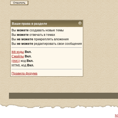
Ваши права в разделе
Вы
можете
создавать новые темы
Вы
можете
отвечать в темах
Вы
не можете
прикреплять вложения
Вы
не можете
редактировать свои сообщения
BB коды
Вкл.
Смайлы
Вкл.
[IMG]
код
Вкл.
HTML код
Вкл.
Правила форума
Ма