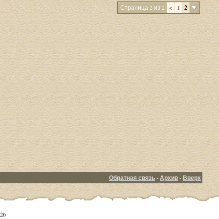
Страница 2 из 2
<
1
2
Обратная связь
-
Архив
-
Вверх
26