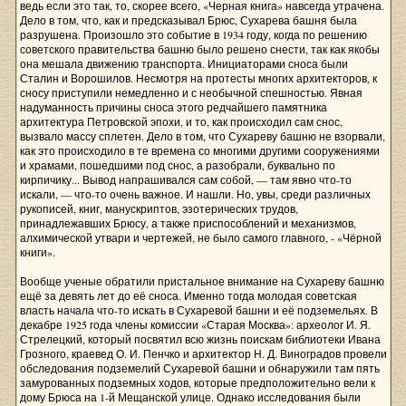
ведь если это так, то, скорее всего, «Черная книга» навсегда утрачена.
Дело в том, что, как и предсказывал Брюс, Сухарева башня была
разрушена. Произошло это событие в 1934 году, когда по решению
советского правительства башню было решено снести, так как якобы
она мешала движению транспорта. Инициаторами сноса были
Сталин и Ворошилов. Несмотря на протесты многих архитекторов, к
сносу приступили немедленно и с необычной спешностью. Явная
надуманность причины сноса этого редчайшего памятника
архитектура Петровской эпохи, и то, как происходил сам снос,
вызвало массу сплетен. Дело в том, что Сухареву башню не взорвали,
как это происходило в те времена со многими другими сооружениями
и храмами, пошедшими под снос, а разобрали, буквально по
кирпичику... Вывод напрашивался сам собой, — там явно что-то
искали, — что-то очень важное. И нашли. Но, увы, среди различных
рукописей, книг, манускриптов, эзотерических трудов,
принадлежавших Брюсу, а также приспособлений и механизмов,
алхимической утвари и чертежей, не было самого главного, - «Чёрной
книги».
Вообще ученые обратили пристальное внимание на Сухареву башню
ещё за девять лет до её сноса. Именно тогда молодая советская
власть начала что-то искать в Сухаревой башни и её подземельях. В
декабре 1925 года члены комиссии «Старая Москва»: археолог И. Я.
Стрелецкий, который посвятил всю жизнь поискам библиотеки Ивана
Грозного, краевед О. И. Пенчко и архитектор Н. Д. Виноградов провели
обследования подземелий Сухаревой башни и обнаружили там пять
замурованных подземных ходов, которые предположительно вели к
дому Брюса на 1-й Мещанской улице. Однако исследования были