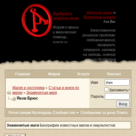
Форум по магии
и
Приворот и
Магическая помощь
любовная магия
для Вас
Форум о магии
Качественное
и магическая
решение проблем:
помощь -
любовная магия,
astarta.su
приворот,
отворот, заговор
на любовь, снятие
венца безбрачия
Главная
Форум
Услуги
Контакт
Имя
Магия и эзотерика
>
Статьи и книги по
Запомнить?
магии
>
Знаменитые маги
Пароль
Яков Брюс
Регистрация
Календарь
Сообщество
Сообщения за день
Поиск
Знаменитые маги
Биографии известных магов и оккультистов