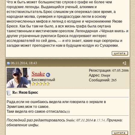
Что ж быть может большинство слухов о графе не более чем
городские легенды. Выдающийся ученый, алхимик и
естествоиспытатель Брюс слишком уж опережал свое время, а
народная молва, суеверия и предрассудки легли в основу
многочисленных мифов и легенд о колдуне и чернокнижнике Якове
Брюсе. Как бы там ни было, а вся жизнь графа была окутана
таинственным и мистическим ореолом. Легендарная «Чёрная книга» и
другие утраченные рукописи Брюса подогревают интерес
исследователей по сей день, — и кто знает, какие еще сюрпризы и
загадки может преподнести нам в будущем колдун из Сухаревки.
06.11.2014, 18:43
#
2
Регистрация: 07.05.2006
Snake
Адрес: Dnepr
Бессмертный
Сообщений: 265
Re: Яков Брюс
Рада,если не ошибаюсь видела или говорила о зеркале в
Эрмитаже,мож то самое.
Таки видела его самое-отписалась)))
Последний раз редактировалось Snake; 07.11.2014 в
15:54
. Причина:
обновление инфы.