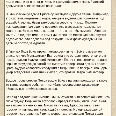
лед очищали от опилок и глины и таким образом, в жаркий летний
день можно было кататься на коньках.
В Глинковской усадьбе Брюса существуют и другие тайны. Например,
это система подземных ходов, которые видимо, расположены под
усадьбой, однако были замурованы сорок лет назад. Поэтому
исследования там еще не проводились и возможно подземелья
хранят в себе еще много загадок, — кто знает, быть может «Черная
книга» находится именно там. Единственное место, где есть спуск в
подземелье, это подвалы под разрушенным храмом усадьбы, но
дальше проход замурован.
В Глинках Яков Брюс прожил около десяти лет. Всё это время он
опасался, что Меньшиков и Екатерина I не оставят просто так его в
покое, ведь он будучи приближенным к Петру I человеком оставался
верным государю до самой его смерти и теперь стал для них опасен.
Граф, будучи человеком сведущим в медицине не поверил, что царь
умер вследствие болезни и считал, что против Петра был заговор.
Вскоре после смерти Петра вокруг Брюса начали происходить какие-
то таинственные события, - погибали совершенно загадочным
образом все приближенные графа.
Отъезд в отдаленное имение Глинки отчасти был попыткой изменить
свою судьбу. Ведь он то астролог и предсказатель, Яков Брюс, знал,
как закончится его жизнь. Много лет назад, Брюс составил свой
гороскоп и «вычислил» свою судьбу и смерть. Но однажды другой
гороскоп, составленный им не менее тщательно для Петра I, дал