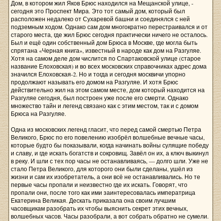
Дом, в котором жил Яков Брюс находился на Мещанской улице, -
сегодня это Проспект Мира. Это тот самый дом, который был
расположен недалеко от Сухаревой башни и соединялся с ней
подземным ходом. Однако сам дом многократно перестраивался и от
старого места, где жил Брюс сегодня практически ничего не осталось.
Был и ещё один собственный дом Брюса в Москве, где могла быть
спрятана «Черная книга», известный в народе как дом на Разгуляе.
Хотя на самом деле дом числится по Спартаковской улице (старое
название Елоховская) и во всех московских справочниках адрес дома
значился Елоховская-2. Но и тогда и сегодня москвичи упорно
продолжают называть его домом на Разгуляе. И хотя Брюс
действительно жил на этом самом месте, дом который находится на
Разгуляе сегодня, был построен уже после его смерти. Однако
множество тайн и легенд связано как с этим местом, так и с домом
Брюса на Разгуляе.
Одна из московских легенд гласит, что перед самой смертью Петра
Великого, Брюс по его повелению изобрёл волшебные вечные часы,
которые будто бы показывали, когда начинать войны сулящие победу
и славу, и где искать богатств и сокровищ. Завёл он их, а ключ выкинул
в реку. И шли с тех пор часы не останавливаясь, — долго шли. Уже не
стало Петра Великого, для которого они были сделаны, ушёл из
жизни и сам их изобретатель, а они всё не останавливались. Но те
первые часы пропали и неизвестно где их искать. Говорят, что
пропали они, после того как ими заинтересовалась императрица
Екатерина Великая. Дескать приказала она своим лучшим
часовщикам разобрать их чтобы выяснить секрет этих вечных,
волшебных часов. Часы разобрали, а вот собрать обратно не сумели.