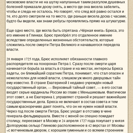
московские власти не на шутку напуганные таким разгулом душевных
болезней приказали доску снять, а место где она висела забелить,
чтобы и следа не осталось. Но говорят, что след всё равно остался и
те, кто долго смотрели на то место, где раньше висела доска с часами,
будто бы видели, как знаки ребусы проявлялись прямо на штукатурке.
Еще одно место, где могла быть спрятана «Чёрная книга» Брюса, это
его имение в Глинках. Брюс приобрёл это отдаленное имение
вследствие определенных жизненных обстоятельств, которые
сложились после смерти Петра Великого и начавшегося передела
власти.
28 января 1725 года, Брюс исполняет обязанности главного
распорядителя на похоронах Петра I. Сразу после смерти царя
начинается борьба за власть в стране и на местах, интересы Брюса
задеты, он ближайший соратник Петра, понимает, что стал опасен и
нежелателен для новой власти, слишком уж много дворцовых тайн
ему известно. В стране Екатериной I недавно учреждён новый
государственный орган, — Верховный тайный совет, — в его состав
входят серые кардиналы России во главе с Меньшиковым. Фактически
этот совет, а не Екатерина I, управляет страной и решает важнейшие
государственные дела. Брюса не включают в состав совета и тем
самым красноречиво дают понять, что он не нужен новой власти.
Через год после смерти Петра, Брюс уходит в отставку в чине
генерала-фельдмаршала. Вместе с женой он спешно покидает
столицу, переезжает в Москву и 24 апреля 1727 года покупает у князя
Долгорукова сельцо Глинково расположенное в 42 верстах от Москвы
«с вотчинковым двором, с хорошим гуменным и со всяким строением