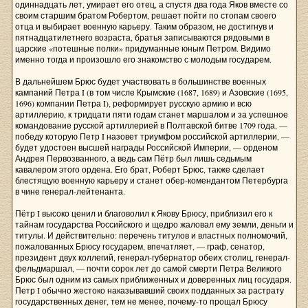
одиннадцать лет, умирает его отец, а спустя два года Яков вместе со
своим старшим братом Робертом, решает пойти по стопам своего
отца и выбирает военную карьеру. Таким образом, не достигнув и
пятнадцатилетнего возраста, братья записываются рядовыми в
царские «потешные полки» придуманные юным Петром. Видимо
именно тогда и произошло его знакомство с молодым государем.
В дальнейшем Брюс будет участвовать в большинстве военных
кампаний Петра I (в том числе Крымские (1687, 1689) и Азовские (1695,
1696) компании Петра I), реформирует русскую армию и всю
артиллерию, к тридцати пяти годам станет маршалом и за успешное
командование русской артиллерией в Полтавской битве 1709 года, —
победу которую Петр I назовет триумфом российской артиллерии, —
будет удостоен высшей награды Российской Империи, — орденом
Андрея Первозванного, а ведь сам Пётр был лишь седьмым
кавалером этого ордена. Его брат, Роберт Брюс, также сделает
блестящую военную карьеру и станет обер-комендантом Петербурга
в чине генерал-лейтенанта.
Пётр I высоко ценил и благоволил к Якову Брюсу, приблизил его к
тайнам государства Российского и щедро жаловал ему земли, деньги и
титулы. И действительно: перечень титулов и властных полномочий,
пожалованных Брюсу государем, впечатляет, — граф, сенатор,
президент двух коллегий, генерал-губернатор обеих столиц, генерал-
фельдмаршал, — почти сорок лет до самой смерти Петра Великого
Брюс был одним из самых приближенных и доверенных лиц государя.
Петр I обычно жестоко наказывавший своих подданных за растрату
государственных денег, тем не менее, почему-то прощал Брюсу