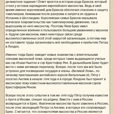
деликатное задание? Ответ кроется в истории рода Брюсов, который
стоял у истоков зарождения европейского масонства. Ведь в своё
время именно королевский дом Брюсов обеспечил спасение и защиту
тамплиерам, бежавшим после разгрома и запрета их ордена в
Испанию и Шотландию. Королевская семья Брюсов оказывала
всяческое покровительство как тамплиерскому движению, так и
выросшему из него масонству. Поэтому Яков Брюс имел
определенное влияние и пользовался большим уважением у масонов
и, будучи сам масоном, имел некоторые связи среди
высокопоставленных особ этой закрытой организации, а потому ему
не составило труда организовать всё необходимое к прибытию Петра
в Лондон.
Именно тогда Брюс заводит новые знакомства с влиятельными
членами масонской ложи, среди которых такие выдающиеся ученые
как сэр Исаак Ньютон и сэр Кристофер Рен. В дальнейшем Брюс будет
вести с ними активную переписку. Вскоре, после того как всё было
устроено для посвящения государя в члены «Великой Ложи», по
личному приглашению английского короля Вильгельма III, Пётр I
посетил Англию в начале 1698 года и в городе Лондоне был принят в
масонскую ложу известным высокопоставленным масоном сэром
Кристофером Реном.
Вскоре после этого события в том же 1698 году Пётр получив известия
о бунте в Москве, спешит на родину. Вместе с ним в Россию
возвращается и Брюс. Фактически масонство было завезено в Россию,
после этих экспедиций Петра I в Англию, в которых его сопровождал
Брюс. Считается, что основателями масонства в России являются