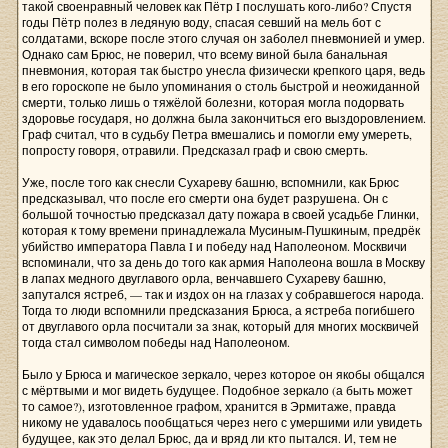
такой своенравный человек как Пётр I послушать кого-либо? Спустя
годы Пётр полез в ледяную воду, спасая севший на мель бот с
солдатами, вскоре после этого случая он заболел пневмонией и умер.
Однако сам Брюс, не поверил, что всему виной была банальная
пневмония, которая так быстро унесла физически крепкого царя, ведь
в его гороскопе не было упоминания о столь быстрой и неожиданной
смерти, только лишь о тяжёлой болезни, которая могла подорвать
здоровье государя, но должна была закончиться его выздоровлением.
Граф считал, что в судьбу Петра вмешались и помогли ему умереть,
попросту говоря, отравили. Предсказал граф и свою смерть.
Уже, после того как снесли Сухареву башню, вспомнили, как Брюс
предсказывал, что после его смерти она будет разрушена. Он с
большой точностью предсказал дату пожара в своей усадьбе Глинки,
которая к тому времени принадлежала Мусиным-Пушкиным, предрёк
убийство императора Павла I и победу над Наполеоном. Москвичи
вспоминали, что за день до того как армия Наполеона вошла в Москву
в лапах медного двуглавого орла, венчавшего Сухареву башню,
запутался ястреб, — так и издох он на глазах у собравшегося народа.
Тогда то люди вспомнили предсказания Брюса, а ястреба погибшего
от двуглавого орла посчитали за знак, который для многих москвичей
тогда стал символом победы над Наполеоном.
Было у Брюса и магическое зеркало, через которое он якобы общался
с мёртвыми и мог видеть будущее. Подобное зеркало (а быть может
то самое?), изготовленное графом, хранится в Эрмитаже, правда
никому не удавалось пообщаться через него с умершими или увидеть
будущее, как это делал Брюс, да и вряд ли кто пытался. И, тем не