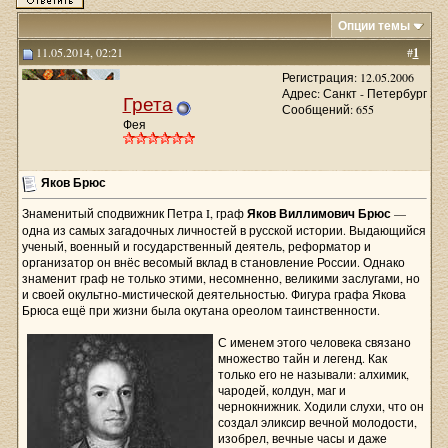
Опции темы
11.05.2014, 02:21
#
1
Регистрация: 12.05.2006
Адрес: Санкт - Петербург
Грета
Сообщений: 655
Фея
Яков Брюс
Знаменитый сподвижник Петра I, граф
Яков Виллимович Брюс
—
одна из самых загадочных личностей в русской истории. Выдающийся
ученый, военный и государственный деятель, реформатор и
организатор он внёс весомый вклад в становление России. Однако
знаменит граф не только этими, несомненно, великими заслугами, но
и своей окультно-мистической деятельностью. Фигура графа Якова
Брюса ещё при жизни была окутана ореолом таинственности.
С именем этого человека связано
множество тайн и легенд. Как
только его не называли: алхимик,
чародей, колдун, маг и
чернокнижник. Ходили слухи, что он
создал эликсир вечной молодости,
изобрел, вечные часы и даже