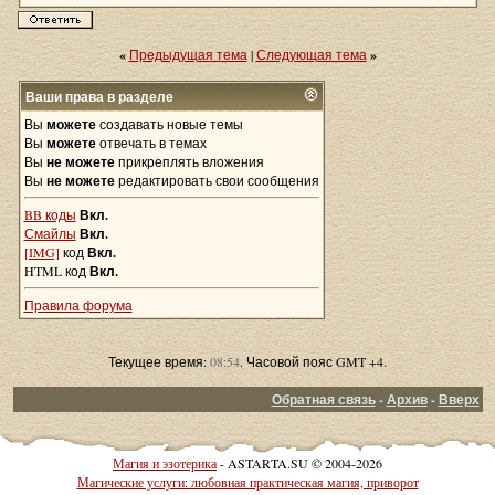
«
Предыдущая тема
|
Следующая тема
»
Ваши права в разделе
Вы
можете
создавать новые темы
Вы
можете
отвечать в темах
Вы
не можете
прикреплять вложения
Вы
не можете
редактировать свои сообщения
BB коды
Вкл.
Смайлы
Вкл.
[IMG]
код
Вкл.
HTML код
Вкл.
Правила форума
Текущее время:
08:54
. Часовой пояс GMT +4.
Обратная связь
-
Архив
-
Вверх
Магия и эзотерика
- ASTARTA.SU © 2004-2026
Магические услуги: любовная практическая магия, приворот