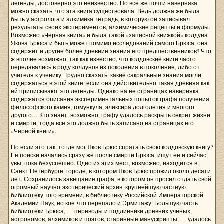
легенды, достоверно это неизвестно. Но всё же почти наверняка
можно сказать, что эта книга существовала. Ведь должна же была
быть у астролога и алхимика тетрадь, в которую он записывал
результаты своих экспериментов, алхимические рецепты и формулы.
Возможно «Чёрная книга» и была такой «записной книжкой» колдуна
Якова Брюса и быть может помимо исследований самого Брюса, она
содержит и другие более древние знания его предшественников? Что
ж вполне возможно, так как известно, что колдовские книги часто
передавались в роду колдунов из поколения в поколение, либо от
учителя к ученику. Трудно сказать, какие сакральные знания могли
содержаться в этой книге, если она действительно такая древняя как
ей приписывают это легенды. Однако на её страницах наверняка
содержатся описания экспериментальных попыток графа получения
философского камня, гомункула, эликсира долголетия и многого
другого… Кто знает, возможно, графу удалось раскрыть секрет жизни
и смерти, тогда всё это должно быть записано на страницах его
«Чёрной книги».
Но если это так, то где мог Яков Брюс спрятать свою колдовскую книгу?
Её поиски начались сразу же после смерти Брюса, ищут её и сейчас,
увы, пока безуспешно. Одно из этих мест, возможно, находится в
Санкт-Петербурге, городе, в котором Яков Брюс прожил около десяти
лет. Сохранилось завещание графа, в котором он просил отдать свой
огромный научно-эзотерический архив, крупнейшую частную
библиотеку того времени, в библиотеку Российской Императорской
Академии Наук, но кое-что перепало и Эрмитажу. Большую часть
библиотеки Брюса, — переводы и подлинники древних учёных,
астрономов, алхимиков и поэтов, старинные манускрипты, — удалось