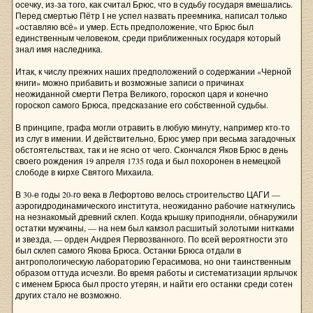
осечку, из-за того, как считал Брюс, что в судьбу государя вмешались.
Перед смертью Пётр I не успел назвать преемника, написал только
«оставляю всё» и умер. Есть предположение, что Брюс был
единственным человеком, среди приближенных государя который
знал имя наследника.
Итак, к числу прежних наших предположений о содержании «Черной
книги» можно прибавить и возможные записи о причинах
неожиданной смерти Петра Великого, гороскоп царя и конечно
гороскоп самого Брюса, предсказание его собственной судьбы.
В принципе, графа могли отравить в любую минуту, например кто-то
из слуг в имении. И действительно, Брюс умер при весьма загадочных
обстоятельствах, так и не ясно от чего. Скончался Яков Брюс в день
своего рождения 19 апреля 1735 года и был похоронен в немецкой
слободе в кирхе Святого Михаила.
В 30-е годы 20-го века в Лефортово велось строительство ЦАГИ —
аэрогидродинамического института, неожиданно рабочие наткнулись
на незнакомый древний склеп. Когда крышку приподняли, обнаружили
остатки мужчины, — на нем был камзол расшитый золотыми нитками
и звезда, — орден Андрея Первозванного. По всей вероятности это
был склеп самого Якова Брюса. Останки Брюса отдали в
антропологическую лабораторию Герасимова, но они таинственным
образом оттуда исчезли. Во время работы и систематизации ярлычок
с именем Брюса был просто утерян, и найти его останки среди сотен
других стало не возможно.