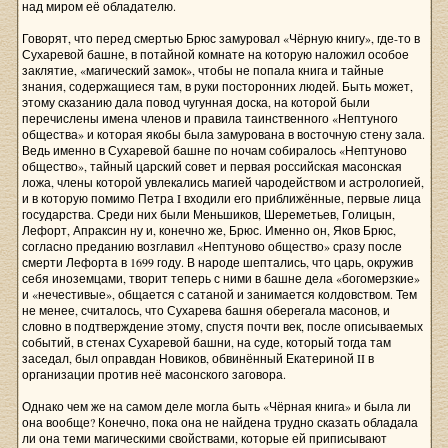
над миром её обладателю.
Говорят, что перед смертью Брюс замуровал «Чёрную книгу», где-то в
Сухаревой башне, в потайной комнате на которую наложил особое
заклятие, «магический замок», чтобы не попала книга и тайные
знания, содержащиеся там, в руки посторонних людей. Быть может,
этому сказанию дала повод чугунная доска, на которой были
перечислены имена членов и правила таинственного «Нептуного
общества» и которая якобы была замурована в восточную стену зала.
Ведь именно в Сухаревой башне по ночам собиралось «Нептуново
общество», тайный царский совет и первая российская масонская
ложа, члены которой увлекались магией чародейством и астрологией,
и в которую помимо Петра I входили его приближённые, первые лица
государства. Среди них были Меньшиков, Шереметьев, Голицын,
Лефорт, Апраксин ну и, конечно же, Брюс. Именно он, Яков Брюс,
согласно преданию возглавил «Нептуново общество» сразу после
смерти Лефорта в 1699 году. В народе шептались, что царь, окружив
себя иноземцами, творит теперь с ними в башне дела «богомерзкие»
и «нечестивые», общается с сатаной и занимается колдовством. Тем
не менее, считалось, что Сухарева башня оберегала масонов, и
словно в подтверждение этому, спустя почти век, после описываемых
событий, в стенах Сухаревой башни, на суде, который тогда там
заседал, был оправдан Новиков, обвинённый Екатериной II в
организации против неё масонского заговора.
Однако чем же на самом деле могла быть «Чёрная книга» и была ли
она вообще? Конечно, пока она не найдена трудно сказать обладала
ли она теми магическими свойствами, которые ей приписывают