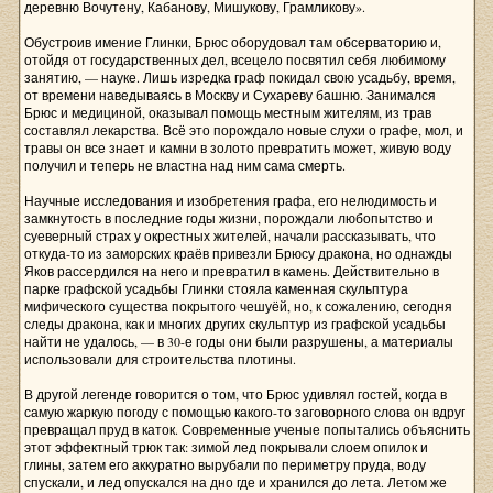
деревню Вочутену, Кабанову, Мишукову, Грамликову».
Обустроив имение Глинки, Брюс оборудовал там обсерваторию и,
отойдя от государственных дел, всецело посвятил себя любимому
занятию, — науке. Лишь изредка граф покидал свою усадьбу, время,
от времени наведываясь в Москву и Сухареву башню. Занимался
Брюс и медициной, оказывал помощь местным жителям, из трав
составлял лекарства. Всё это порождало новые слухи о графе, мол, и
травы он все знает и камни в золото превратить может, живую воду
получил и теперь не властна над ним сама смерть.
Научные исследования и изобретения графа, его нелюдимость и
замкнутость в последние годы жизни, порождали любопытство и
суеверный страх у окрестных жителей, начали рассказывать, что
откуда-то из заморских краёв привезли Брюсу дракона, но однажды
Яков рассердился на него и превратил в камень. Действительно в
парке графской усадьбы Глинки стояла каменная скульптура
мифического существа покрытого чешуёй, но, к сожалению, сегодня
следы дракона, как и многих других скульптур из графской усадьбы
найти не удалось, — в 30-е годы они были разрушены, а материалы
использовали для строительства плотины.
В другой легенде говорится о том, что Брюс удивлял гостей, когда в
самую жаркую погоду с помощью какого-то заговорного слова он вдруг
превращал пруд в каток. Современные ученые попытались объяснить
этот эффектный трюк так: зимой лед покрывали слоем опилок и
глины, затем его аккуратно вырубали по периметру пруда, воду
спускали, и лед опускался на дно где и хранился до лета. Летом же