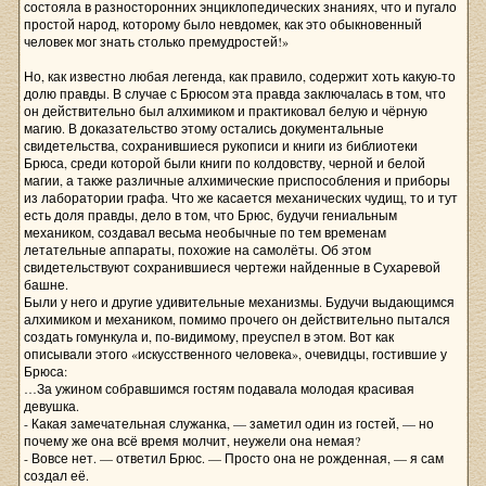
состояла в разносторонних энциклопедических знаниях, что и пугало
простой народ, которому было невдомек, как это обыкновенный
человек мог знать столько премудростей!»
Но, как известно любая легенда, как правило, содержит хоть какую-то
долю правды. В случае с Брюсом эта правда заключалась в том, что
он действительно был алхимиком и практиковал белую и чёрную
магию. В доказательство этому остались документальные
свидетельства, сохранившиеся рукописи и книги из библиотеки
Брюса, среди которой были книги по колдовству, черной и белой
магии, а также различные алхимические приспособления и приборы
из лаборатории графа. Что же касается механических чудищ, то и тут
есть доля правды, дело в том, что Брюс, будучи гениальным
механиком, создавал весьма необычные по тем временам
летательные аппараты, похожие на самолёты. Об этом
свидетельствуют сохранившиеся чертежи найденные в Сухаревой
башне.
Были у него и другие удивительные механизмы. Будучи выдающимся
алхимиком и механиком, помимо прочего он действительно пытался
создать гомункула и, по-видимому, преуспел в этом. Вот как
описывали этого «искусственного человека», очевидцы, гостившие у
Брюса:
…За ужином собравшимся гостям подавала молодая красивая
девушка.
- Какая замечательная служанка, — заметил один из гостей, — но
почему же она всё время молчит, неужели она немая?
- Вовсе нет. — ответил Брюс. — Просто она не рожденная, — я сам
создал её.