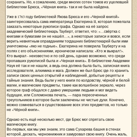
сохранить. Но, к сожалению, среди многих сотен томов из уцелевшей
библиотеки Брюса, «Чёрная книга» так и не была найдена.
Уже в 1763 году библиотекой Якова Брюса и его «Черной книгой»
заинтересовалась сама императрица Екатерина II, которая пожелала
заказать некоторые рукописи графа. Однако на её запрос
академический библиотекарь Тауберт, ответил, что: «…свёртка с
книгами и бумагами он не нашёл…», а некоторые записи и вовсе, если
верить невнятным оправданиям тогдашних библиотекарей были ими
уничтожены «яко не годные». Екатерина не поверила Тауберту и на
полях с его объяснениями, иронически написала: «Кто ж выкрал?».
Кто выкрал - неизвестно и по сей день, однако возможно, что среди
пропавших рукописей была и «Черная книга». В библиотеке Академии
Наук её так и не нашли, а ведь она должна была быть, записная книга
исследователя, алхимика и мага. Должен же был Брюс где-то хранить
записи своих ценных открытий и наблюдений, добытые рецепты и
тайные знания. Ведь были у него книги по колдовству, чёрной и белой
магии, и магические предметы, такие как волшебное зеркало, через
которое граф общался с давно умершими людьми и мог видеть
будущее, или Соломонова печать, — пара пересеченных
треугольников в которое были заключены не чистые духи. Конечно,
можно сомневаться в существование всех этих предметов, но только
не «Чёрной книги».
Однако есть ещё несколько мест, где Брюс мог спрятать свою
магическую книгу.
Во-первых, как мы уже знаем, это сама Сухарева башня в стенах
которой, дескать, чернокнижник и замуровал свою книгу. Очень жаль,