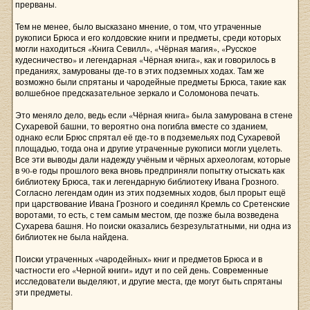
прерваны.
Тем не менее, было высказано мнение, о том, что утраченные
рукописи Брюса и его колдовские книги и предметы, среди которых
могли находиться «Книга Севилл», «Чёрная магия», «Русское
кудесничество» и легендарная «Чёрная книга», как и говорилось в
преданиях, замурованы где-то в этих подземных ходах. Там же
возможно были спрятаны и чародейные предметы Брюса, такие как
волшебное предсказательное зеркало и Соломонова печать.
Это меняло дело, ведь если «Чёрная книга» была замурована в стене
Сухаревой башни, то вероятно она погибла вместе со зданием,
однако если Брюс спрятал её где-то в подземельях под Сухаревой
площадью, тогда она и другие утраченные рукописи могли уцелеть.
Все эти выводы дали надежду учёным и чёрных археологам, которые
в 90-е годы прошлого века вновь предприняли попытку отыскать как
библиотеку Брюса, так и легендарную библиотеку Ивана Грозного.
Согласно легендам один из этих подземных ходов, был прорыт ещё
при царствование Ивана Грозного и соединял Кремль со Сретенские
воротами, то есть, с тем самым местом, где позже была возведена
Сухарева башня. Но поиски оказались безрезультатными, ни одна из
библиотек не была найдена.
Поиски утраченных «чародейных» книг и предметов Брюса и в
частности его «Черной книги» идут и по сей день. Современные
исследователи выделяют, и другие места, где могут быть спрятаны
эти предметы.