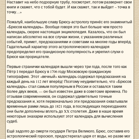
Наставит на небо подзорную трубу, посмотрит, потом развернет свои
книги и скажет, что с тобой будет. И как скажет, так и выйдет – точка в
точку…»
Пожалуй, наибольшую славу Брюсу-астрологу принёс его знаменитый
«Брюсов календарь». Вообще говоря это был больше чем просто
календарь, скорее настоящая энциклопедия. Казалось, что он был
написан абсолютно на все случаи жизни, с указанием различных
событий, примет, предсказаниями и советами на многие годы вперёд.
Гадательный характер этого астрологического календаря
предопределил его грандиозную популярность и укрепил слухи о
Брюсе как прорицателе.
Первые странички календаря вышли через три года, после того как
Пётр I передал Брюсу в 1706 году Московскую гражданскую
типографию. Этот «вечный» календарь содержал предсказания на
каждый день на 112 лет вперёд! Поэтому неудивительно, что «Брюсов
календарь» стал самым популярным в России и оставался таким
более двух веков, — он был известен даже в советские времена. По
отзывам современников, он содержал удивительно точные
предсказания и, хотя первоначально эти предсказания охватывали
временные рамки лишь до 1821 года, в последующих переизданиях
они были дополнены вплоть до XX столетия. Даже в наше время
некоторые знахарки используют этот календарь для вычисления
судеб.
Ещё задолго до смерти государя Петра Великого, Брюс, составив его
астрологический гороскоп, предостерегал царя от воды, но разве мог