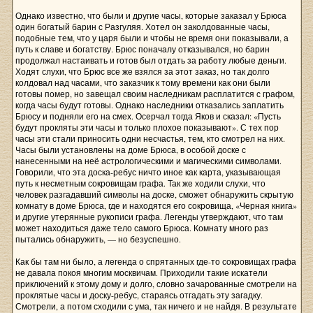
Однако известно, что были и другие часы, которые заказал у Брюса
один богатый барин с Разгуляя. Хотел он заколдованные часы,
подобные тем, что у царя были и чтобы не время они показывали, а
путь к славе и богатству. Брюс поначалу отказывался, но барин
продолжал настаивать и готов был отдать за работу любые деньги.
Ходят слухи, что Брюс все же взялся за этот заказ, но так долго
колдовал над часами, что заказчик к тому времени как они были
готовы помер, но завещал своим наследникам расплатится с графом,
когда часы будут готовы. Однако наследники отказались заплатить
Брюсу и подняли его на смех. Осерчал тогда Яков и сказал: «Пусть
будут прокляты эти часы и только плохое показывают». С тех пор
часы эти стали приносить одни несчастья, тем, кто смотрел на них.
Часы были установлены на доме Брюса, в особой доске с
нанесенными на неё астрологическими и магическими символами.
Говорили, что эта доска-ребус ничто иное как карта, указывающая
путь к несметным сокровищам графа. Так же ходили слухи, что
человек разгадавший символы на доске, сможет обнаружить скрытую
комнату в доме Брюса, где и находятся его сокровища, «Черная книга»
и другие утерянные рукописи графа. Легенды утверждают, что там
может находиться даже тело самого Брюса. Комнату много раз
пытались обнаружить, — но безуспешно.
Как бы там ни было, а легенда о спрятанных где-то сокровищах графа
не давала покоя многим москвичам. Приходили такие искатели
приключений к этому дому и долго, словно зачарованные смотрели на
проклятые часы и доску-ребус, стараясь отгадать эту загадку.
Смотрели, а потом сходили с ума, так ничего и не найдя. В результате