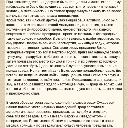
При этом все движения девушки были грациозны и мягки, стороннему
наблюдателю было бы трудно заподозрить, что перед ним не живой
человек, а механический. Но стоило графу вынуть заколку из её волос,
как служанка тотчас застывала неподвижно.
Кроме того, как и любой другой уважающий себя алхимик, Брюс был
занят поиском эликсира вечной молодости и долголетия, а также
получением философского камня, некоего твёрдого или жидкого
вещества способного превращать простые металлы в благородные,
такие как золото и серебро. В одной из легенд о графе говорится, что
ему удалось получить эликсир бессмертия, — «живую воду», которая
творила настоящие чудеса. Согласно этому преданию Брюс,
экспериментируя с живой и мёртвой водой, приказал однажды своему
турку-слуге, разрубить себя мечом на четыре части, закопать в саду и
затем поливать это место три дня и три ночи из склянки которую он
даст, а на четвёртый день откопать. Слуга послушался и выполнил
приказ графа. Но на третий день Брюс срочно понадобился царю. Его
искали, но негде не могли найти. Тогда царь вызвал к себе его слугу и
тот, упав на колени, во всём признался. Отправились в сад, раскопали
яму, а там собравшихся ждало настоящее чудо, — граф не только был
жив, но и абсолютно не вредим, — тело колдуна срослось, — он лежал
и преспокойно спал.
В своей обсерватории расположенной на самом верху Сухаревой
башни помимо чисто научных наблюдений, граф составлял
астрологические гороскопы, предсказывал судьбу и грядущие
события по звёздам. Его называли царским «звездочётом» и
говорили, что Брюс: «волшебством занимался, и все знал: и насчет
месяца, солнца, и по звездам умел судьбу человека предсказать.