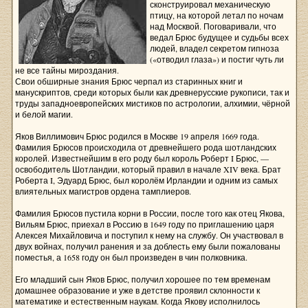
сконструировал механическую
птицу, на которой летал по ночам
над Москвой. Поговаривали, что
ведал Брюс будущее и судьбы всех
людей, владел секретом гипноза
(«отводил глаза») и постиг чуть ли
не все тайны мироздания.
Свои обширные знания Брюс черпал из старинных книг и
манускриптов, среди которых были как древнерусские рукописи, так и
труды западноевропейских мистиков по астрологии, алхимии, чёрной
и белой магии.
Яков Виллимович Брюс родился в Москве 19 апреля 1669 года.
Фамилия Брюсов происходила от древнейшего рода шотландских
королей. Известнейшим в его роду был король Роберт I Брюс, —
освободитель Шотландии, который правил в начале XIV века. Брат
Роберта I, Эдуард Брюс, был королём Ирландии и одним из самых
влиятельных магистров ордена тамплиеров.
Фамилия Брюсов пустила корни в России, после того как отец Якова,
Вильям Брюс, приехал в Россию в 1649 году по приглашению царя
Алексея Михайловича и поступил к нему на службу. Он участвовал в
двух войнах, получил ранения и за доблесть ему были пожалованы
поместья, а 1658 году он был произведен в чин полковника.
Его младший сын Яков Брюс, получил хорошее по тем временам
домашнее образование и уже в детстве проявил склонности к
математике и естественным наукам. Когда Якову исполнилось