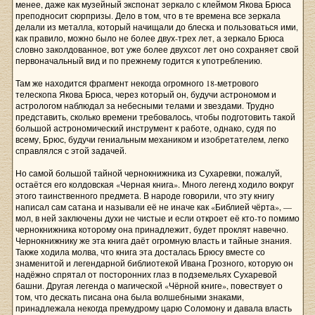
менее, даже как музейный экспонат зеркало с клеймом Якова Брюса
преподносит сюрпризы. Дело в том, что в те времена все зеркала
делали из металла, который начищали до блеска и пользоваться ими,
как правило, можно было не более двух-трех лет, а зеркало Брюса
словно заколдованное, вот уже более двухсот лет оно сохраняет свой
первоначальный вид и по прежнему годится к употреблению.
Там же находится фрагмент некогда огромного 18-метрового
телескопа Якова Брюса, через который он, будучи астрономом и
астрологом наблюдал за небесными телами и звездами. Трудно
представить, сколько времени требовалось, чтобы подготовить такой
большой астрономический инструмент к работе, однако, судя по
всему, Брюс, будучи гениальным механиком и изобретателем, легко
справлялся с этой задачей.
Но самой большой тайной чернокнижника из Сухаревки, пожалуй,
остаётся его колдовская «Черная книга». Много легенд ходило вокруг
этого таинственного предмета. В народе говорили, что эту книгу
написал сам сатана и называли её не иначе как «Библией чёрта», —
мол, в ней заключены духи не чистые и если откроет её кто-то помимо
чернокнижника которому она принадлежит, будет проклят навечно.
Чернокнижнику же эта книга даёт огромную власть и тайные знания.
Также ходила молва, что книга эта досталась Брюсу вместе со
знаменитой и легендарной библиотекой Ивана Грозного, которую он
надёжно спрятал от посторонних глаз в подземельях Сухаревой
башни. Другая легенда о магической «Чёрной книге», повествует о
том, что дескать писана она была волшебными знаками,
принадлежала некогда премудрому царю Соломону и давала власть