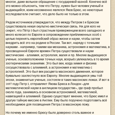
многое, даже вольное обращение с государевой казной. Конечно всё
это можно объяснить, тем что Петру, нужен был человек ученый и
выдающийся, коим несомненно являлся Яков Брюс, но некоторые
исследователи считают, что дело было не только в этом.
Рядом источников утверждается, что между Петром I и Брюсом
существовала некая окультно-мистическая связь. Ни для кого не
секрет, что Пётр I был страстным приверженцем всего западного и
много колесил по Европе в сопровождении приближенных особ с
целью перенять европейский образ жизни и науки, чтобы затем
внедрить всё это на родине в России. Так вот, наряду с точными
науками - например, такими как механика, астрономия и математика, в
просвещенной Европе времен Петра существовали и науки
мистические - алхимия, астрология, магия и пр. Многие выдающиеся
ученые, основоположники точных наук, всерьёз увлекались в то время
эзотерическими знаниями. Это был век, когда химия и физика
сосуществовала с алхимией, а астрономия и математика с
астрологией. Это был век расцвета масонского движения, которое
буквально захлестнуло всю Европу. Многие выдающиеся умы той
эпохи, знаменитые ученые, состояли в таких масонских ложах. И вот в
1697 году Петр I, отправляет Якова Брюса в Лондон «для
математической науки в англицком государстве», где граф пробыл
около года, занимаясь в основном астрономией, математикой,
навигацией и алхимией. Однако существует мнение, что Брюс имел и
другую тайную миссию в Англии. Ему было поручено подготовить всё
необходимое для посвящения Петра I в масонскую ложу.
Но почему же именно Брюсу было доверено столь важное и