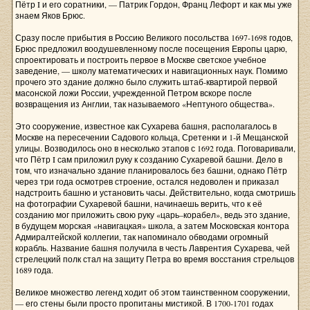
Пётр I и его соратники, — Патрик Гордон, Франц Лефорт и как мы уже
знаем Яков Брюс.
Сразу после прибытия в Россию Великого посольства 1697-1698 годов,
Брюс предложил воодушевленному после посещения Европы царю,
спроектировать и построить первое в Москве светское учебное
заведение, — школу математических и навигационных наук. Помимо
прочего это здание должно было служить штаб-квартирой первой
масонской ложи России, учрежденной Петром вскоре после
возвращения из Англии, так называемого «Нептуного общества».
Это сооружение, известное как Сухарева башня, располагалось в
Москве на пересечении Садового кольца, Сретенки и 1-й Мещанской
улицы. Возводилось оно в несколько этапов с 1692 года. Поговаривали,
что Пётр I сам приложил руку к созданию Сухаревой башни. Дело в
том, что изначально здание планировалось без башни, однако Пётр
через три года осмотрев строение, остался недоволен и приказал
надстроить башню и установить часы. Действительно, когда смотришь
на фотографии Сухаревой башни, начинаешь верить, что к её
созданию мог приложить свою руку «царь–корабел», ведь это здание,
в будущем морская «навигацкая» школа, а затем Московская контора
Адмиралтейской коллегии, так напоминало обводами огромный
корабль. Название башня получила в честь Лаврентия Сухарева, чей
стрелецкий полк стал на защиту Петра во время восстания стрельцов
1689 года.
Великое множество легенд ходит об этом таинственном сооружении,
— его стены были просто пропитаны мистикой. В 1700-1701 годах