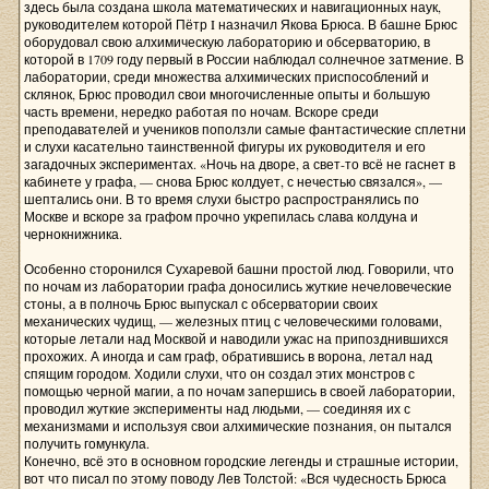
здесь была создана школа математических и навигационных наук,
руководителем которой Пётр I назначил Якова Брюса. В башне Брюс
оборудовал свою алхимическую лабораторию и обсерваторию, в
которой в 1709 году первый в России наблюдал солнечное затмение. В
лаборатории, среди множества алхимических приспособлений и
склянок, Брюс проводил свои многочисленные опыты и большую
часть времени, нередко работая по ночам. Вскоре среди
преподавателей и учеников поползли самые фантастические сплетни
и слухи касательно таинственной фигуры их руководителя и его
загадочных экспериментах. «Ночь на дворе, а свет-то всё не гаснет в
кабинете у графа, — снова Брюс колдует, с нечестью связался», —
шептались они. В то время слухи быстро распространялись по
Москве и вскоре за графом прочно укрепилась слава колдуна и
чернокнижника.
Особенно сторонился Сухаревой башни простой люд. Говорили, что
по ночам из лаборатории графа доносились жуткие нечеловеческие
стоны, а в полночь Брюс выпускал с обсерватории своих
механических чудищ, — железных птиц с человеческими головами,
которые летали над Москвой и наводили ужас на припозднившихся
прохожих. А иногда и сам граф, обратившись в ворона, летал над
спящим городом. Ходили слухи, что он создал этих монстров с
помощью черной магии, а по ночам запершись в своей лаборатории,
проводил жуткие эксперименты над людьми, — соединяя их с
механизмами и используя свои алхимические познания, он пытался
получить гомункула.
Конечно, всё это в основном городские легенды и страшные истории,
вот что писал по этому поводу Лев Толстой: «Вся чудесность Брюса