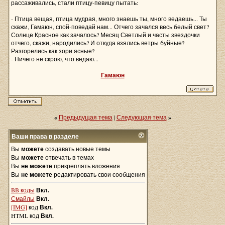
рассаживались, стали птицу-певицу пытать:
- Птица вещая, птица мудрая, много знаешь ты, много ведаешь... Ты
скажи, Гамаюн, спой-поведай нам... Отчего зачался весь белый свет?
Солнце Красное как зачалось? Месяц Светлый и часты звездочки
отчего, скажи, народились? И откуда взялись ветры буйные?
Разгорелись как зори ясные?
- Ничего не скрою, что ведаю...
Гамаюн
«
Предыдущая тема
|
Следующая тема
»
Ваши права в разделе
Вы
можете
создавать новые темы
Вы
можете
отвечать в темах
Вы
не можете
прикреплять вложения
Вы
не можете
редактировать свои сообщения
BB коды
Вкл.
Смайлы
Вкл.
[IMG]
код
Вкл.
HTML код
Вкл.