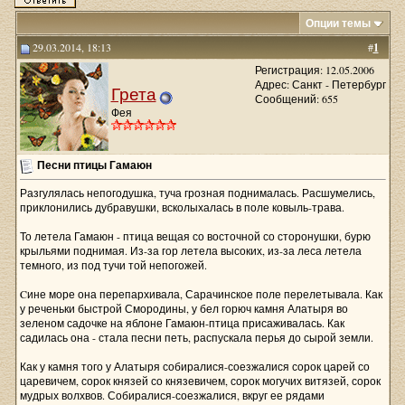
Опции темы
29.03.2014, 18:13
#
1
Регистрация: 12.05.2006
Адрес: Санкт - Петербург
Грета
Сообщений: 655
Фея
Песни птицы Гамаюн
Разгулялась непогодушка, туча грозная поднималась. Расшумелись,
приклонились дубравушки, всколыхалась в поле ковыль-трава.
То летела Гамаюн - птица вещая со восточной со сторонушки, бурю
крыльями поднимая. Из-за гор летела высоких, из-за леса летела
темного, из под тучи той непогожей.
Cине море она перепархивала, Сарачинское поле перелетывала. Как
у реченьки быстрой Смородины, у бел горюч камня Алатыря во
зеленом садочке на яблоне Гамаюн-птица присаживалась. Как
садилась она - стала песни петь, распускала перья до сырой земли.
Как у камня того у Алатыря собиралися-соезжалися сорок царей со
царевичем, сорок князей со князевичем, сорок могучих витязей, сорок
мудрых волхвов. Собиралися-соезжалися, вкруг ее рядами