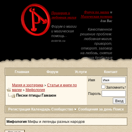
Форум по магии
и
Приворот и
Магическая помощь
любовная магия
для Вас
Форум о магии
Качественное
и магическая
решение проблем:
помощь -
любовная магия,
astarta.su
приворот,
отворот, заговор
на любовь, снятие
венца безбрачия
Главная
Форум
Услуги
Контакт
Имя
Магия и эзотерика
>
Статьи и книги по
Запомнить?
магии
>
Мифология
Пароль
Песни птицы Гамаюн
Регистрация
Календарь
Сообщество
Сообщения за день
Поиск
Мифология
Мифы и легенды разных народов