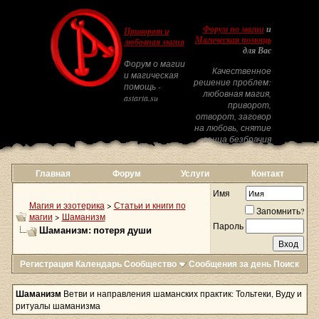
Форум по магии
и
Приворот и
Магическая помощь
любовная магия
для Вас
Форум о магии
Качественное
и магическая
решение проблем:
помощь -
любовная магия,
astarta.su
приворот,
отворот, заговор
на любовь, снятие
венца безбрачия
Главная
Форум
Услуги
Контакт
Имя
Магия и эзотерика
>
Статьи и книги по
Запомнить?
магии
>
Шаманизм
Пароль
Шаманизм: потеря души
Регистрация
Календарь
Сообщество
Сообщения за день
Поиск
Шаманизм
Ветви и направления шаманских практик: Тольтеки, Вуду и
ритуалы шаманизма