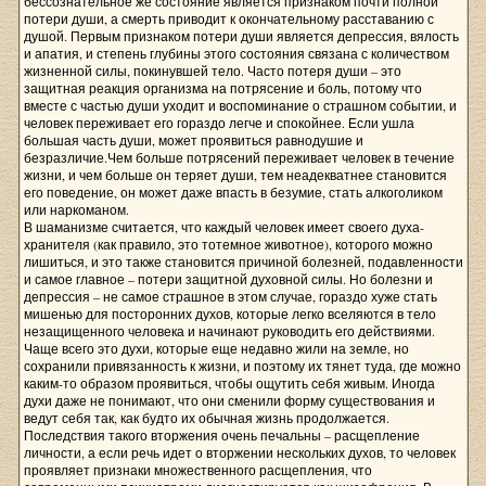
бессознательное же состояние является признаком почти полной
потери души, а смерть приводит к окончательному расставанию с
душой. Первым признаком потери души является депрессия, вялость
и апатия, и степень глубины этого состояния связана с количеством
жизненной силы, покинувшей тело. Часто потеря души – это
защитная реакция организма на потрясение и боль, потому что
вместе с частью души уходит и воспоминание о страшном событии, и
человек переживает его гораздо легче и спокойнее. Если ушла
большая часть души, может проявиться равнодушие и
безразличие.Чем больше потрясений переживает человек в течение
жизни, и чем больше он теряет души, тем неадекватнее становится
его поведение, он может даже впасть в безумие, стать алкоголиком
или наркоманом.
В шаманизме считается, что каждый человек имеет своего духа-
хранителя (как правило, это тотемное животное), которого можно
лишиться, и это также становится причиной болезней, подавленности
и самое главное – потери защитной духовной силы. Но болезни и
депрессия – не самое страшное в этом случае, гораздо хуже стать
мишенью для посторонних духов, которые легко вселяются в тело
незащищенного человека и начинают руководить его действиями.
Чаще всего это духи, которые еще недавно жили на земле, но
сохранили привязанность к жизни, и поэтому их тянет туда, где можно
каким-то образом проявиться, чтобы ощутить себя живым. Иногда
духи даже не понимают, что они сменили форму существования и
ведут себя так, как будто их обычная жизнь продолжается.
Последствия такого вторжения очень печальны – расщепление
личности, а если речь идет о вторжении нескольких духов, то человек
проявляет признаки множественного расщепления, что