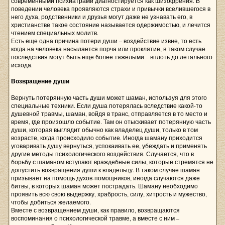
современными психиатрами диагностируется как шизофрения. В
поведении человека проявляются страхи и привычки вселившегося в
него духа, родственники и друзья могут даже не узнавать его, в
христианстве такое состояние называется одержимостью, и лечится
чтением специальных молитв.
Есть еще одна причина потери души – воздействие извне, то есть
когда на человека насылается порча или проклятие, в таком случае
последствия могут быть еще более тяжелыми – вплоть до летального
исхода.
Возвращение души
Вернуть потерянную часть души может шаман, используя для этого
специальные техники. Если душа потерялась вследствие какой-то
душевной травмы, шаман, войдя в транс, отправляется в то место и
время, где произошло событие. Там он отыскивает потерянную часть
души, которая выглядит обычно как владелец души, только в том
возрасте, когда происходило событие. Иногда шаману приходится
уговаривать душу вернуться, успокаивать ее, убеждать и применять
другие методы психологического воздействия. Случается, что в
борьбу с шаманом вступают враждебные силы, которые стремятся не
допустить возвращения души к владельцу. В таком случае шаман
призывает на помощь духов-помощников, иногда случаются даже
битвы, в которых шаман может пострадать. Шаману необходимо
проявить всю свою выдержку, храбрость, силу, хитрость и мужество,
чтобы добиться желаемого.
Вместе с возвращением души, как правило, возвращаются
воспоминания о психологической травме, а вместе с ним –