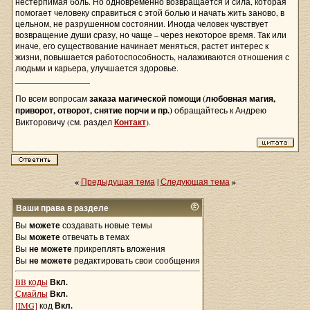
нестерпимая боль. Но одновременно возвращается и сила, которая
помогает человеку справиться с этой болью и начать жить заново, в
цельном, не разрушенном состоянии. Иногда человек чувствует
возвращение души сразу, но чаще – через некоторое время. Так или
иначе, его существование начинает меняться, растет интерес к
жизни, повышается работоспособность, налаживаются отношения с
людьми и карьера, улучшается здоровье.
__________________
По всем вопросам
заказа магической помощи (любовная магия,
приворот, отворот, снятие порчи и пр.)
обращайтесь к Андрею
Викторовичу (см. раздел
Контакт
).
«
Предыдущая тема
|
Следующая тема
»
Ваши права в разделе
Вы
можете
создавать новые темы
Вы
можете
отвечать в темах
Вы
не можете
прикреплять вложения
Вы
не можете
редактировать свои сообщения
BB коды
Вкл.
Смайлы
Вкл.
[IMG]
код
Вкл.