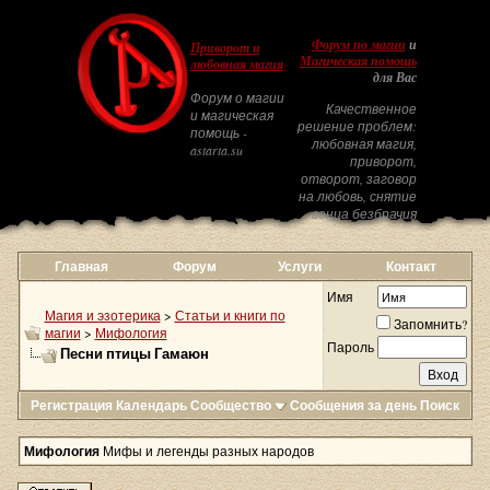
Форум по магии
и
Приворот и
Магическая помощь
любовная магия
для Вас
Форум о магии
Качественное
и магическая
решение проблем:
помощь -
любовная магия,
astarta.su
приворот,
отворот, заговор
на любовь, снятие
венца безбрачия
Главная
Форум
Услуги
Контакт
Имя
Магия и эзотерика
>
Статьи и книги по
Запомнить?
магии
>
Мифология
Пароль
Песни птицы Гамаюн
Регистрация
Календарь
Сообщество
Сообщения за день
Поиск
Мифология
Мифы и легенды разных народов