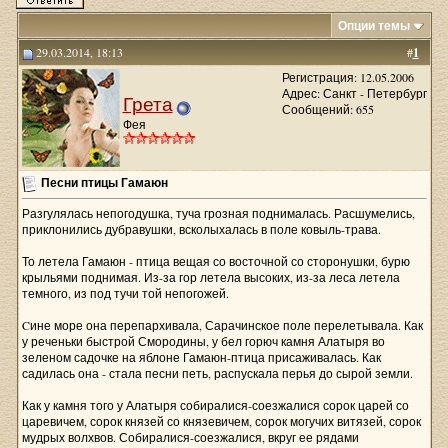
Опции темы
29.03.2014, 18:13
#
1
Регистрация: 12.05.2006
Адрес: Санкт - Петербург
Грета
Сообщений: 655
Фея
Песни птицы Гамаюн
Разгулялась непогодушка, туча грозная поднималась. Расшумелись,
приклонились дубравушки, всколыхалась в поле ковыль-трава.
То летела Гамаюн - птица вещая со восточной со сторонушки, бурю
крыльями поднимая. Из-за гор летела высоких, из-за леса летела
темного, из под тучи той непогожей.
Cине море она перепархивала, Сарачинское поле перелетывала. Как
у реченьки быстрой Смородины, у бел горюч камня Алатыря во
зеленом садочке на яблоне Гамаюн-птица присаживалась. Как
садилась она - стала песни петь, распускала перья до сырой земли.
Как у камня того у Алатыря собиралися-соезжалися сорок царей со
царевичем, сорок князей со князевичем, сорок могучих витязей, сорок
мудрых волхвов. Собиралися-соезжалися, вкруг ее рядами