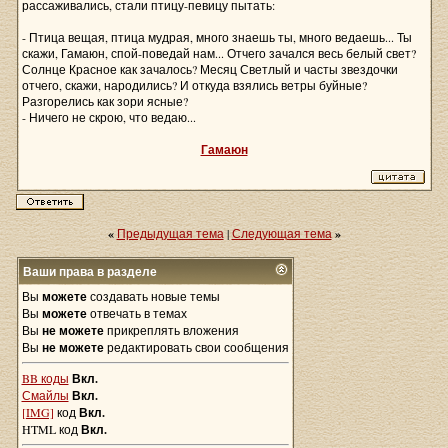
рассаживались, стали птицу-певицу пытать:
- Птица вещая, птица мудрая, много знаешь ты, много ведаешь... Ты
скажи, Гамаюн, спой-поведай нам... Отчего зачался весь белый свет?
Солнце Красное как зачалось? Месяц Светлый и часты звездочки
отчего, скажи, народились? И откуда взялись ветры буйные?
Разгорелись как зори ясные?
- Ничего не скрою, что ведаю...
Гамаюн
«
Предыдущая тема
|
Следующая тема
»
Ваши права в разделе
Вы
можете
создавать новые темы
Вы
можете
отвечать в темах
Вы
не можете
прикреплять вложения
Вы
не можете
редактировать свои сообщения
BB коды
Вкл.
Смайлы
Вкл.
[IMG]
код
Вкл.
HTML код
Вкл.