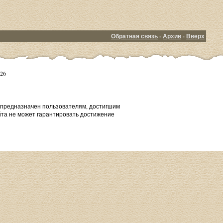
Обратная связь
-
Архив
-
Вверх
26
т предназначен пользователям, достигшим
йта не может гарантировать достижение