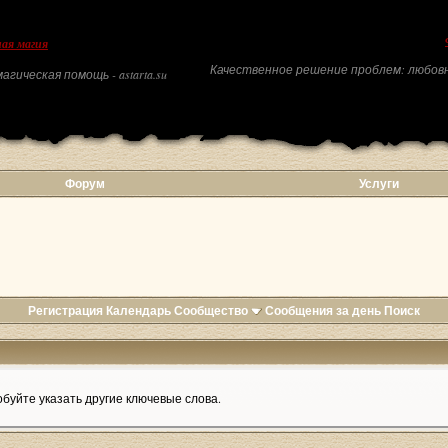
ая магия
Качественное решение проблем: любовн
агическая помощь - astarta.su
Форум
Услуги
Регистрация
Календарь
Сообщество
Сообщения за день
Поиск
буйте указать другие ключевые слова.