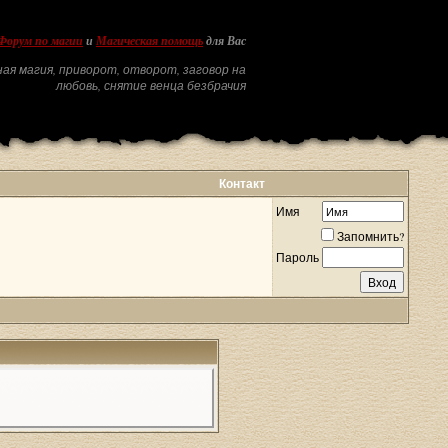
Форум по магии
и
Магическая помощь
для Вас
ая магия, приворот, отворот, заговор на
любовь, снятие венца безбрачия
Контакт
Имя
Запомнить?
Пароль