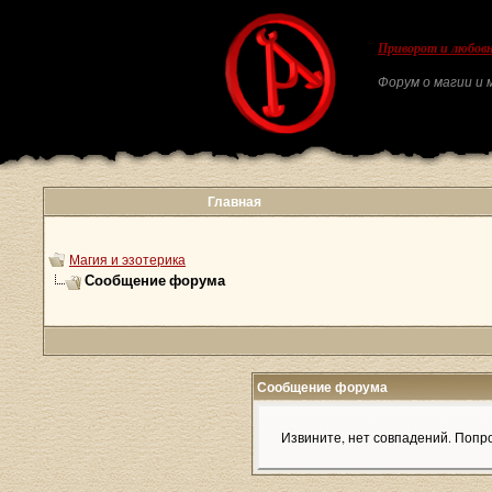
Приворот и любовн
Форум о магии и м
Главная
Магия и эзотерика
Сообщение форума
Сообщение форума
Извините, нет совпадений. Попро