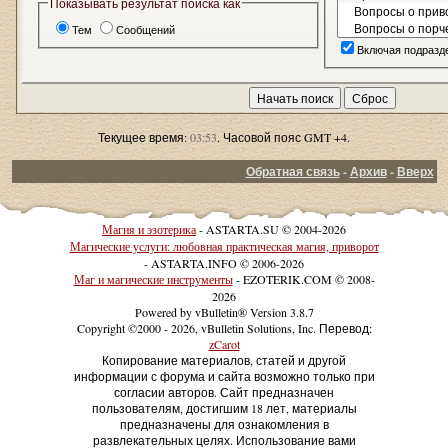
Показывать результат поиска как
Тем
Сообщений
Включая подразд
Текущее время:
03:53
. Часовой пояс GMT +4.
Обратная связь
-
Архив
-
Вверх
Магия и эзотерика
- ASTARTA.SU © 2004-2026
Магические услуги: любовная практическая магия, приворот
- ASTARTA.INFO © 2006-2026
Маг и магические инструменты
- EZOTERIK.COM © 2008-
2026
Powered by vBulletin® Version 3.8.7
Copyright ©2000 - 2026, vBulletin Solutions, Inc. Перевод:
zCarot
Копирование материалов, статей и другой
информации с форума и сайта возможно только при
согласии авторов. Сайт предназначен
пользователям, достигшим 18 лет, материалы
предназначены для ознакомления в
развлекательных целях. Использование вами