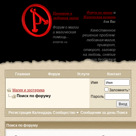
Форум по магии
и
Приворот и
Магическая помощь
любовная магия
для Вас
Форум о магии
Качественное
и магическая
решение проблем:
помощь -
любовная магия,
astarta.su
приворот,
отворот, заговор
на любовь, снятие
венца безбрачия
Главная
Форум
Услуги
Контакт
Имя
Магия и эзотерика
Запомнить?
Поиск по форуму
Пароль
Регистрация
Календарь
Сообщество
Сообщения за день
Поиск
Поиск по форуму