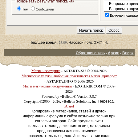
Показывать результат поиска как
Тем
Сообщений
Включая подразд
Текущее время:
23:09
. Часовой пояс GMT +4.
Обратная связь
-
Архив
-
Вверх
Магия и эзотерика
- ASTARTA.SU © 2004-2026
Магические услуги: любовная практическая магия, приворот
- ASTARTA.INFO © 2006-2026
Маг и магические инструменты
- EZOTERIK.COM © 2008-
2026
Powered by vBulletin® Version 3.8.7
Copyright ©2000 - 2026, vBulletin Solutions, Inc. Перевод:
zCarot
Копирование материалов, статей и другой
информации с форума и сайта возможно только при
согласии авторов. Сайт предназначен
пользователям, достигшим 18 лет, материалы
предназначены для ознакомления в
развлекательных целях. Использование вами