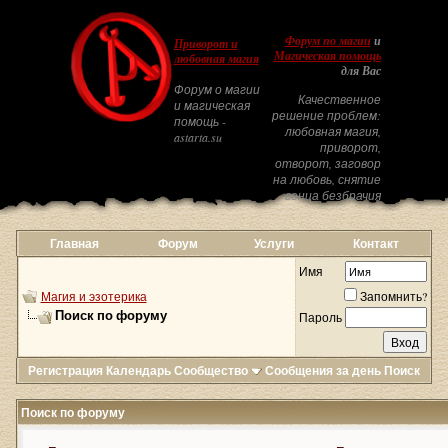
Форум по магии
и
Приворот и
Магическая помощь
любовная магия
для Вас
Форум о магии
Качественное
и магическая
решение проблем:
помощь -
любовная магия,
astarta.su
приворот,
отворот, заговор
на любовь, снятие
венца безбрачия
Главная
Форум
Услуги
Контакт
Имя
Магия и эзотерика
Запомнить?
Поиск по форуму
Пароль
Регистрация
Календарь
Сообщество
Сообщения за день
Поиск
Поиск по форуму