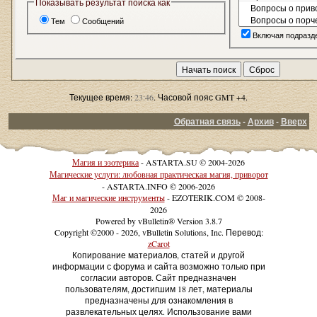
Показывать результат поиска как
Тем
Сообщений
Включая подразд
Текущее время:
23:46
. Часовой пояс GMT +4.
Обратная связь
-
Архив
-
Вверх
Магия и эзотерика
- ASTARTA.SU © 2004-2026
Магические услуги: любовная практическая магия, приворот
- ASTARTA.INFO © 2006-2026
Маг и магические инструменты
- EZOTERIK.COM © 2008-
2026
Powered by vBulletin® Version 3.8.7
Copyright ©2000 - 2026, vBulletin Solutions, Inc. Перевод:
zCarot
Копирование материалов, статей и другой
информации с форума и сайта возможно только при
согласии авторов. Сайт предназначен
пользователям, достигшим 18 лет, материалы
предназначены для ознакомления в
развлекательных целях. Использование вами