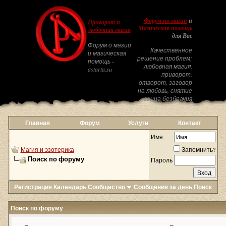
Форум по магии
и
Приворот и
Магическая помощь
любовная магия
для Вас
Форум о магии
Качественное
и магическая
решение проблем:
помощь -
любовная магия,
astarta.su
приворот,
отворот, заговор
на любовь, снятие
венца безбрачия
Главная
Форум
Услуги
Контакт
Имя
Магия и эзотерика
Запомнить?
Поиск по форуму
Пароль
Регистрация
Календарь
Сообщество
Сообщения за день
Поиск
Поиск по форуму