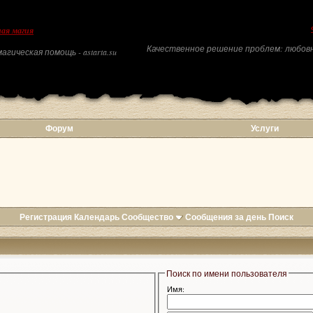
ая магия
Качественное решение проблем: любовн
агическая помощь - astarta.su
Форум
Услуги
Регистрация
Календарь
Сообщество
Сообщения за день
Поиск
Поиск по имени пользователя
Имя: