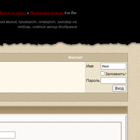
Форум по магии
и
Магическая помощь
для Вас
ая магия, приворот, отворот, заговор на
любовь, снятие венца безбрачия
Контакт
Имя
Запомнить?
Пароль