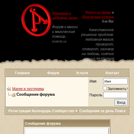
Форум по магии
и
Приворот и
Магическая помощь
любовная магия
для Вас
Форум о магии
Качественное
и магическая
решение проблем:
помощь -
любовная магия,
astarta.su
приворот,
отворот, заговор
на любовь, снятие
венца безбрачия
Главная
Форум
Услуги
Контакт
Имя
Магия и эзотерика
Запомнить?
Сообщение форума
Пароль
Регистрация
Календарь
Сообщество
Сообщения за день
Поиск
Сообщение форума