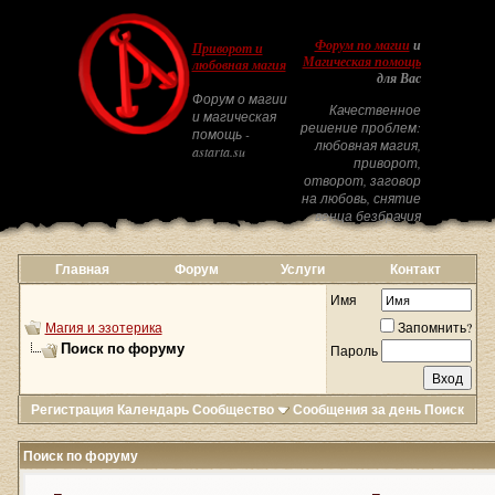
Форум по магии
и
Приворот и
Магическая помощь
любовная магия
для Вас
Форум о магии
Качественное
и магическая
решение проблем:
помощь -
любовная магия,
astarta.su
приворот,
отворот, заговор
на любовь, снятие
венца безбрачия
Главная
Форум
Услуги
Контакт
Имя
Магия и эзотерика
Запомнить?
Поиск по форуму
Пароль
Регистрация
Календарь
Сообщество
Сообщения за день
Поиск
Поиск по форуму