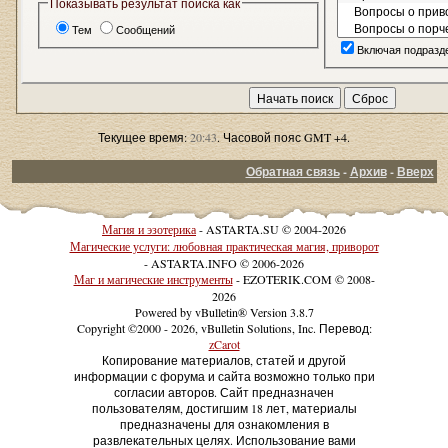
Показывать результат поиска как
Тем
Сообщений
Включая подразд
Текущее время:
20:43
. Часовой пояс GMT +4.
Обратная связь
-
Архив
-
Вверх
Магия и эзотерика
- ASTARTA.SU © 2004-2026
Магические услуги: любовная практическая магия, приворот
- ASTARTA.INFO © 2006-2026
Маг и магические инструменты
- EZOTERIK.COM © 2008-
2026
Powered by vBulletin® Version 3.8.7
Copyright ©2000 - 2026, vBulletin Solutions, Inc. Перевод:
zCarot
Копирование материалов, статей и другой
информации с форума и сайта возможно только при
согласии авторов. Сайт предназначен
пользователям, достигшим 18 лет, материалы
предназначены для ознакомления в
развлекательных целях. Использование вами