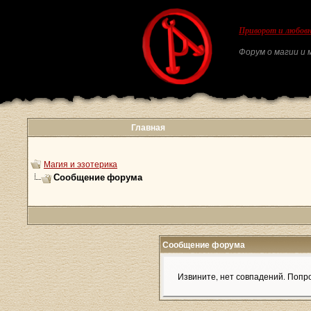
Приворот и любовн
Форум о магии и м
Главная
Магия и эзотерика
Сообщение форума
Сообщение форума
Извините, нет совпадений. Попро