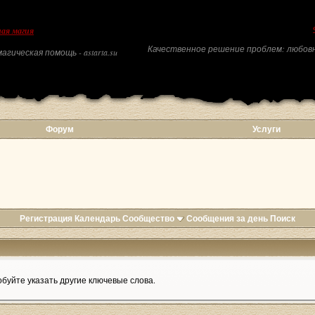
ая магия
Качественное решение проблем: любовн
агическая помощь - astarta.su
Форум
Услуги
Регистрация
Календарь
Сообщество
Сообщения за день
Поиск
буйте указать другие ключевые слова.