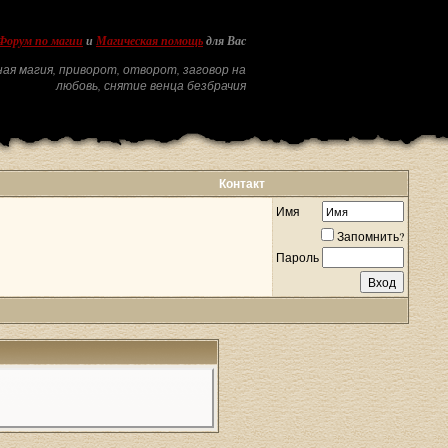
Форум по магии
и
Магическая помощь
для Вас
ая магия, приворот, отворот, заговор на
любовь, снятие венца безбрачия
Контакт
Имя
Запомнить?
Пароль