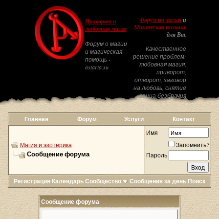
Форум по магии
и
Приворот и
Магическая помощь
любовная магия
для Вас
Форум о магии
Качественное
и магическая
решение проблем:
помощь -
любовная магия,
astarta.su
приворот,
отворот, заговор
на любовь, снятие
венца безбрачия
Главная
Форум
Услуги
Контакт
Имя
Магия и эзотерика
Запомнить?
Сообщение форума
Пароль
Регистрация
Календарь
Сообщество
Сообщения за день
Поиск
Сообщение форума