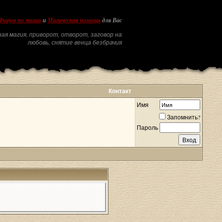
Форум по магии
и
Магическая помощь
для Вас
ая магия, приворот, отворот, заговор на
любовь, снятие венца безбрачия
Контакт
Имя
Запомнить?
Пароль