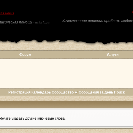
ая магия
Качественное решение проблем: любовн
агическая помощь - astarta.su
Форум
Услуги
Регистрация
Календарь
Сообщество
Сообщения за день
Поиск
буйте указать другие ключевые слова.