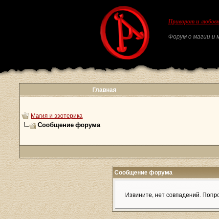
Приворот и любовн
Форум о магии и м
Главная
Магия и эзотерика
Сообщение форума
Сообщение форума
Извините, нет совпадений. Попро