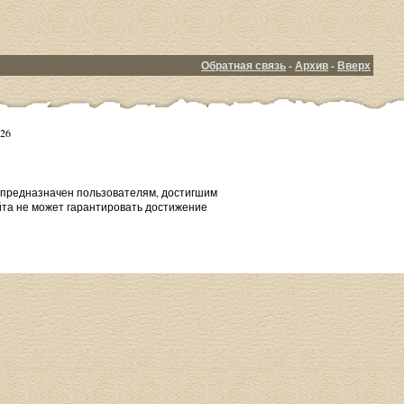
Обратная связь
-
Архив
-
Вверх
26
т предназначен пользователям, достигшим
йта не может гарантировать достижение