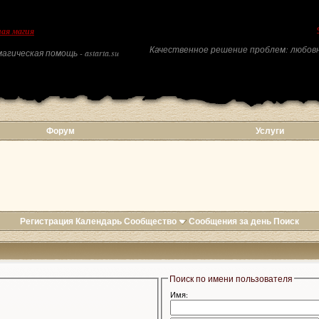
ая магия
Качественное решение проблем: любовн
агическая помощь - astarta.su
Форум
Услуги
Регистрация
Календарь
Сообщество
Сообщения за день
Поиск
Поиск по имени пользователя
Имя: