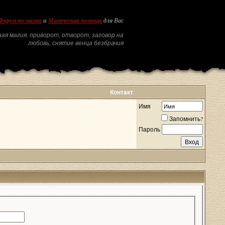
Форум по магии
и
Магическая помощь
для Вас
ая магия, приворот, отворот, заговор на
любовь, снятие венца безбрачия
Контакт
Имя
Запомнить?
Пароль