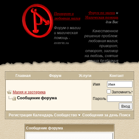
Форум по магии
и
Приворот и
Магическая помощь
любовная магия
для Вас
Форум о магии
Качественное
и магическая
решение проблем:
помощь -
любовная магия,
astarta.su
приворот,
отворот, заговор
на любовь, снятие
венца безбрачия
Главная
Форум
Услуги
Контакт
Имя
Магия и эзотерика
Запомнить?
Сообщение форума
Пароль
Регистрация
Календарь
Сообщество
Сообщения за день
Поиск
Сообщение форума