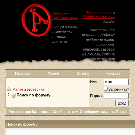
Форум по магии
и
Приворот и
Магическая помощь
любовная магия
для Вас
Форум о магии
Качественное
и магическая
решение проблем:
помощь -
любовная магия,
astarta.su
приворот,
отворот, заговор
на любовь, снятие
венца безбрачия
Главная
Форум
Услуги
Контакт
Имя
Магия и эзотерика
Запомнить?
Поиск по форуму
Пароль
Регистрация
Календарь
Сообщество
Сообщения за день
Поиск
Поиск по форуму