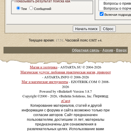
Показывать результат поиска как
Тем
Сообщений
Включая подразд
Текущее время:
17:51
. Часовой пояс GMT +4.
Обратная связь
-
Архив
-
Вверх
Магия и эзотерика
- ASTARTA.SU © 2004-2026
Магические услуги: любовная практическая магия, приворот
- ASTARTA.INFO © 2006-2026
Маг и магические инструменты
- EZOTERIK.COM © 2008-
2026
Powered by vBulletin® Version 3.8.7
Copyright ©2000 - 2026, vBulletin Solutions, Inc. Перевод:
zCarot
Копирование материалов, статей и другой
информации с форума и сайта возможно только при
согласии авторов. Сайт предназначен
пользователям, достигшим 18 лет, материалы
предназначены для ознакомления в
развлекательных целях. Использование вами