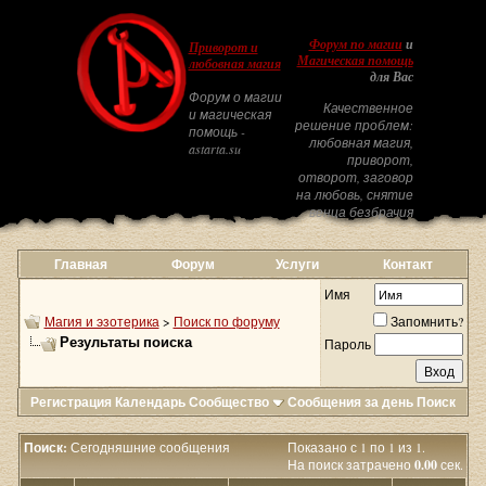
Форум по магии
и
Приворот и
Магическая помощь
любовная магия
для Вас
Форум о магии
Качественное
и магическая
решение проблем:
помощь -
любовная магия,
astarta.su
приворот,
отворот, заговор
на любовь, снятие
венца безбрачия
Главная
Форум
Услуги
Контакт
Имя
Магия и эзотерика
>
Поиск по форуму
Запомнить?
Результаты поиска
Пароль
Регистрация
Календарь
Сообщество
Сообщения за день
Поиск
Поиск:
Сегодняшние сообщения
Показано с 1 по 1 из 1.
На поиск затрачено
0.00
сек.