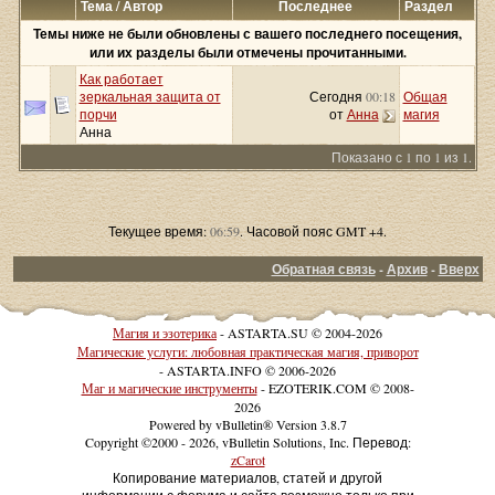
Тема / Автор
Последнее
Раздел
Темы ниже не были обновлены с вашего последнего посещения,
или их разделы были отмечены прочитанными.
Как работает
зеркальная защита от
Сегодня
00:18
Общая
порчи
от
Анна
магия
Анна
Показано с 1 по 1 из 1.
Текущее время:
06:59
. Часовой пояс GMT +4.
Обратная связь
-
Архив
-
Вверх
Магия и эзотерика
- ASTARTA.SU © 2004-2026
Магические услуги: любовная практическая магия, приворот
- ASTARTA.INFO © 2006-2026
Маг и магические инструменты
- EZOTERIK.COM © 2008-
2026
Powered by vBulletin® Version 3.8.7
Copyright ©2000 - 2026, vBulletin Solutions, Inc. Перевод:
zCarot
Копирование материалов, статей и другой