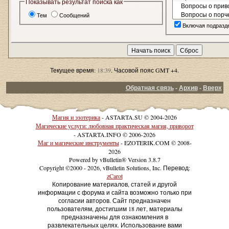
Показывать результат поиска как
Тем
Сообщений
Включая подразд
Текущее время:
18:39
. Часовой пояс GMT +4.
Обратная связь
-
Архив
-
Вверх
Магия и эзотерика
- ASTARTA.SU © 2004-2026
Магические услуги: любовная практическая магия, приворот
- ASTARTA.INFO © 2006-2026
Маг и магические инструменты
- EZOTERIK.COM © 2008-
2026
Powered by vBulletin® Version 3.8.7
Copyright ©2000 - 2026, vBulletin Solutions, Inc. Перевод:
zCarot
Копирование материалов, статей и другой
информации с форума и сайта возможно только при
согласии авторов. Сайт предназначен
пользователям, достигшим 18 лет, материалы
предназначены для ознакомления в
развлекательных целях. Использование вами