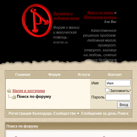
Форум по магии
и
Приворот и
Магическая помощь
любовная магия
для Вас
Форум о магии
Качественное
и магическая
решение проблем:
помощь -
любовная магия,
astarta.su
приворот,
отворот, заговор
на любовь, снятие
венца безбрачия
Главная
Форум
Услуги
Контакт
Имя
Магия и эзотерика
Запомнить?
Поиск по форуму
Пароль
Регистрация
Календарь
Сообщество
Сообщения за день
Поиск
Поиск по форуму